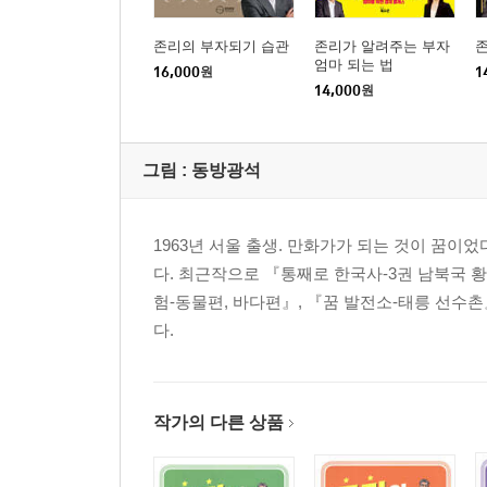
존리의 부자되기 습관
존리가 알려주는 부자
엄마 되는 법
16,000
원
1
14,000
원
그림 :
동방광석
1963년 서울 출생. 만화가가 되는 것이 꿈이
다. 최근작으로 『통째로 한국사-3권 남북국 
험-동물편, 바다편』, 『꿈 발전소-태릉 선수촌
다.
작가의 다른 상품