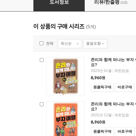
도서정보
리뷰/한줄평
(1/2)
이 상품의 구매 시리즈
(5개)
최신순
품절포함
전체
존리와 함께 떠나는 부자 여
요?
2023년 01월
제한없음
|
8,960
원
원클릭구매
바로구매
존리와 함께 떠나는 부자 여
요?
2022년 12월
제한없음
|
8,960
원
원클릭구매
바로구매