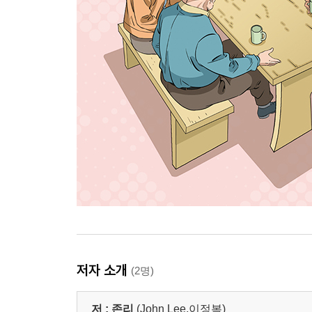
저자 소개
(2명)
저 :
존리
(John Lee,이정복)