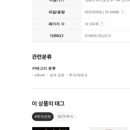
지원기기
크레마 /PC(윈도우 - 4K 모
파일/용량
PDF(DRM) | 35.94MB
페이지 수
약 164쪽
ISBN13
9788957822272
관련분류
카테고리 분류
eBook
경제 경영
투자/재테크
이 상품의 태그
#투자전략
#ETF투자