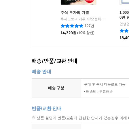
주식 투자의 기쁨
1,0
0만 
후지모토 시게루 저/오정화 역
다산북스
|
인생업
127건
14,220
원
(10% 할인)
18,4
배송/반품/교환 안내
배송 안내
구매 후 즉시 다운로드 가능
배송 구분
배송비 : 무료배송
반품/교환 안내
※ 상품 설명에 반품/교환과 관련한 안내가 있는경우 아래 