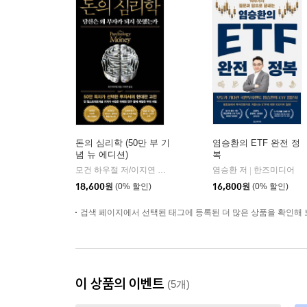
돈의 심리학 (50만 부 기
염승환의 ETF 완전 정
념 뉴 에디션)
복
모건 하우절 저/이지연 역
인플루엔셜
염승환 저
한즈미디어
|
|
18,600
원
(0% 할인)
16,800
원
(0% 할인)
검색 페이지에서 선택된 태그에 등록된 더 많은 상품을 확인해 
이 상품의 이벤트
(5개)