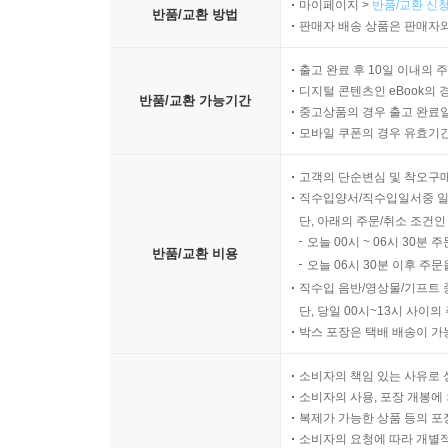
마이페이지 >
반품/교환 신청
반품/교환 방법
판매자 배송 상품은 판매자와
출고 완료 후 10일 이내의 
디지털 콘텐츠인 eBook의 
반품/교환 가능기간
중고상품의 경우 출고 완료일
모바일 쿠폰의 경우 유효기간(
고객의 단순변심 및 착오구
직수입양서/직수입일서중 일
단, 아래의 주문/취소 조건인
오늘 00시 ~ 06시 30분 
반품/교환 비용
오늘 06시 30분 이후 주문
직수입 음반/영상물/기프트 
단, 당일 00시~13시 사이
박스 포장은 택배 배송이 가
소비자의 책임 있는 사유로 
소비자의 사용, 포장 개봉에 
복제가 가능한 상품 등의 포장을 
소비자의 요청에 따라 개별