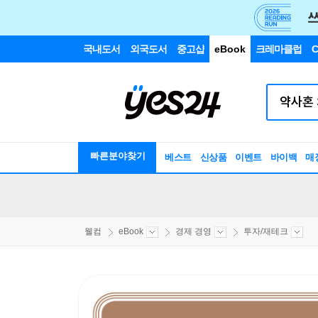
국내도서
외국도서
중고샵
eBook
크레마클럽
C
빠른분야찾기
베스트
신상품
이벤트
바이백
매
웰컴
eBook
경제 경영
투자/재테크