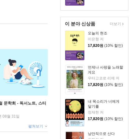
이 분야 신상품
더보기
오늘의 현조
이은형 저
17,820
원
(10% 할인)
언제나 사랑을 노래할
게요
우타고코로 리에 저
17,820
원
(10% 할인)
내 목소리가 너에게
철 문학회 - 독서노트, 스티
닿기를
정재헌 저
년 08월 31일
17,820
원
(10% 할인)
펼쳐보기
낭만적으로 산다