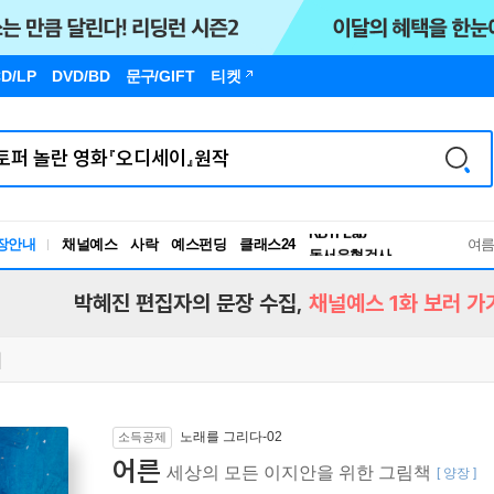
D/LP
DVD/BD
문구
/GIFT
티켓
장안내
채널예스
사락
예스펀딩
클래스24
독서유형검사
여
RBTI Lab
독서유형검사
박혜진 편집자의 문장 수집,
채널예스 1화 보러 가
노래를 그리다-02
소득공제
어른
세상의 모든 이지안을 위한 그림책
[ 양장 ]