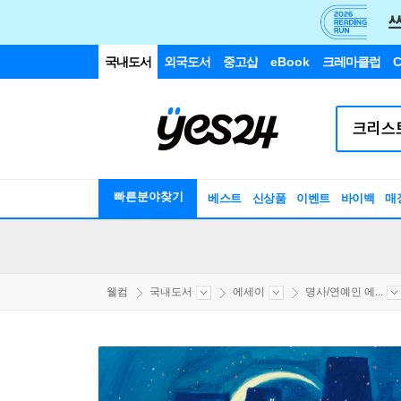
국내도서
외국도서
중고샵
eBook
크레마클럽
C
빠른분야찾기
베스트
신상품
이벤트
바이백
매
웰컴
국내도서
에세이
명사/연예인 에...