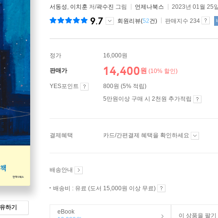
서동성
,
이치훈
저/
곽수진
그림
언제나북스
2023년 01월 25
9.7
회원리뷰(
52
건)
판매지수 234
정가
16,000원
14,400
원
판매가
(10% 할인)
YES포인트
800원 (5% 적립)
5만원이상 구매 시 2천원 추가적립
결제혜택
카드/간편결제 혜택을 확인하세요
배송안내
배송비 : 유료 (도서 15,000원 이상 무료)
유하기
eBook
이 상품을 팔기