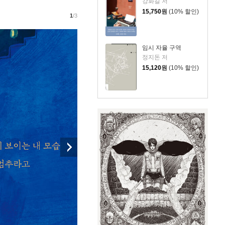
강화길 저
15,750
원
(10% 할인)
1
/3
임시 자율 구역
정지돈 저
15,120
원
(10% 할인)