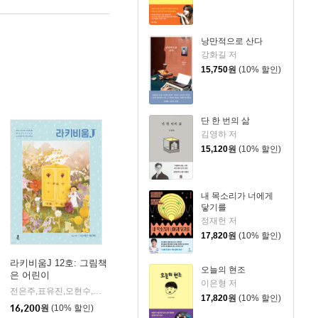
낭만적으로 산다
강화길 저
15,750
원
(10% 할인)
단 한 번의 삶
김영하 저
15,120
원
(10% 할인)
내 목소리가 너에게
닿기를
정재헌 저
17,820
원
(10% 할인)
라키비움J 12호: 그림책
오늘의 현조
은 어린이
이은형 저
전은주,표유진,오현수,이시내,하예라 저
제이포럼
|
17,820
원
(10% 할인)
16,200
원
(10% 할인)