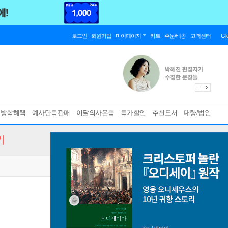
로그인
회원가입
마이페이지
카트
주문/배송
고객센터
Gl
름방학혜택
예사단독판매
이달의사은품
특가할인
추천도서
대량/법인
기