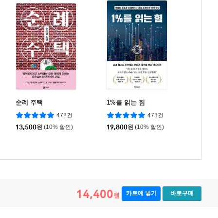
순례 주택
1%를 읽는 힘
472건
473건
13,500
원
(10% 할인)
19,800
원
(10% 할인)
14,400
카트에 넣기
바로구매
원