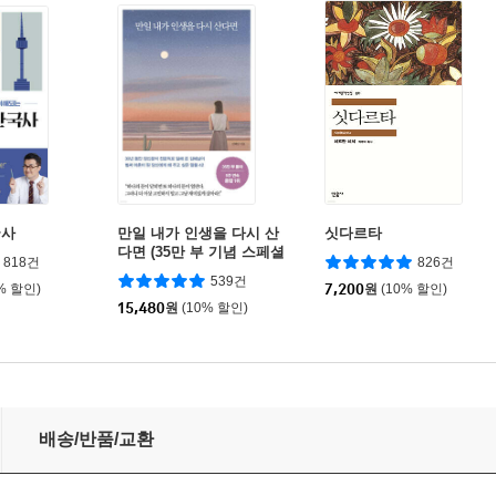
국사
만일 내가 인생을 다시 산
싯다르타
다면 (35만 부 기념 스페셜
818건
826건
에디션)
539건
% 할인)
7,200
원
(10% 할인)
15,480
원
(10% 할인)
배송/반품/교환