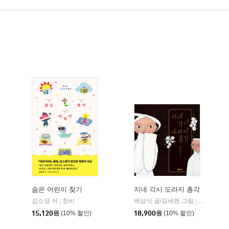
숨은 어린이 찾기
지네 각시 도라지 총각
김소영 저
창비
배삼식 글/김세현 그림
비룡소
|
|
15,120
원
(10% 할인)
18,900
원
(10% 할인)