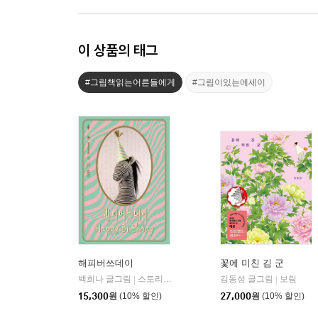
이 상품의 태그
#그림책읽는어른들에게
#그림이있는에세이
해피버쓰데이
꽃에 미친 김 군
백희나 글그림
스토리보울
김동성 글그림
보림
|
|
15,300
원
(10% 할인)
27,000
원
(10% 할인)