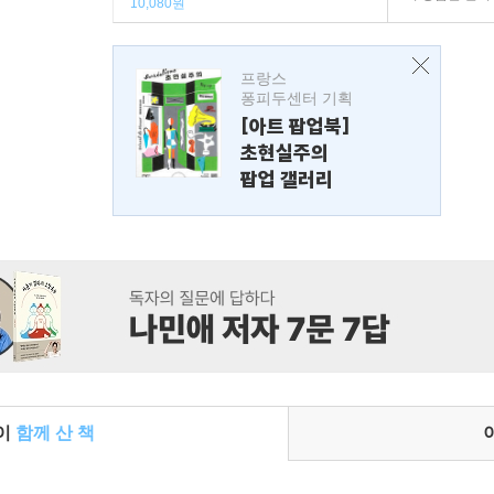
10,080원
프랑스
퐁피두센터 기획
[아트 팝업북]
초현실주의
팝업 갤러리
들이
함께 산 책