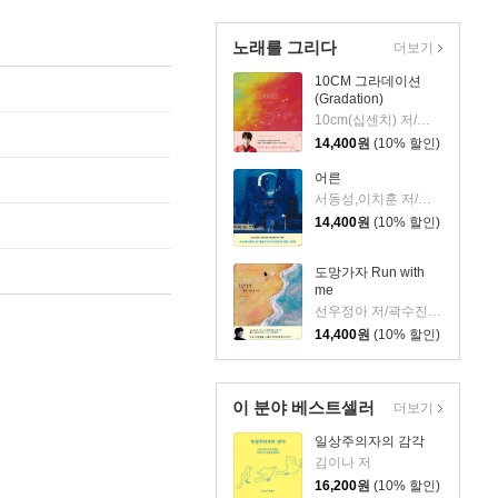
노래를 그리다
더보기
10CM 그라데이션
(Gradation)
10cm(십센치) 저/곽수진 그림
14,400
원
(10% 할인)
어른
서동성,이치훈 저/곽수진 그림
14,400
원
(10% 할인)
도망가자 Run with
me
선우정아 저/곽수진 그림
14,400
원
(10% 할인)
이 분야 베스트셀러
더보기
일상주의자의 감각
김이나 저
16,200
원
(10% 할인)