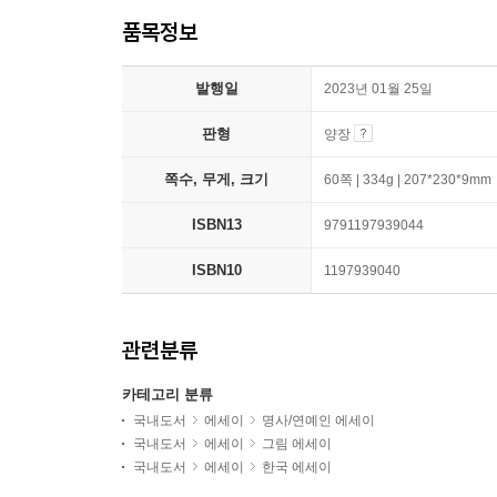
품목정보
발행일
2023년 01월 25일
판형
양장
쪽수, 무게, 크기
60쪽 | 334g | 207*230*9mm
ISBN13
9791197939044
ISBN10
1197939040
관련분류
카테고리 분류
국내도서
에세이
명사/연예인 에세이
국내도서
에세이
그림 에세이
국내도서
에세이
한국 에세이