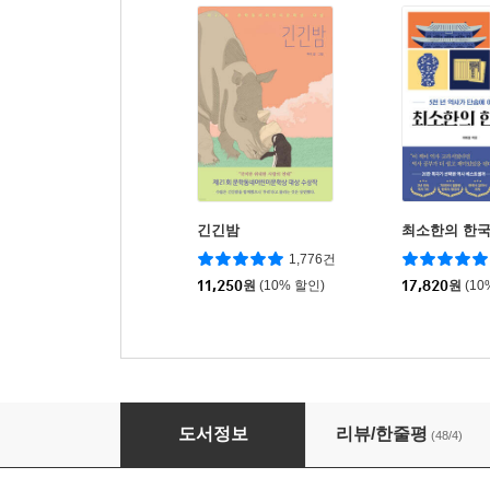
긴긴밤
최소한의 한
1,776건
11,250
원
(10% 할인)
17,820
원
(10
어른
도서정보
리뷰/한줄평
(48/4)