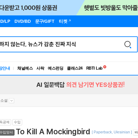
D/LP
DVD/BD
문구
/GIFT
티켓
독서유형검사
RBTI Lab
장안내
채널예스
사락
예스펀딩
클래스24
독서유형검사
AI 일문백답
의견 남기면 YES상품권!
대소설
득공제
수입
To Kill A Mockingbird
[ Paperback, Ukrainian ]
수입양서
바