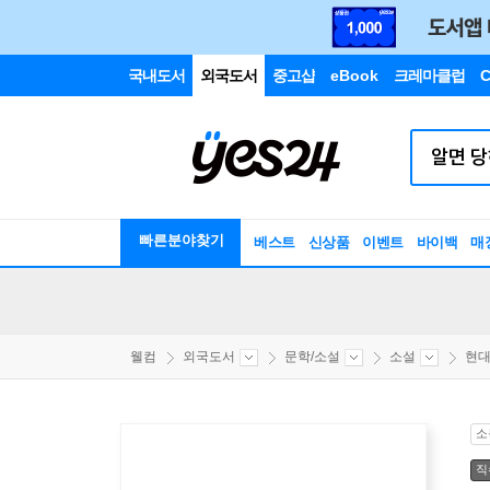
국내도서
외국도서
중고샵
eBook
크레마클럽
C
빠른분야찾기
베스트
신상품
이벤트
바이백
매
웰컴
외국도서
문학/소설
소설
현
소
직