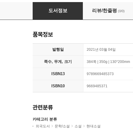
To Kill A Mockingbird
도서정보
리뷰/한줄평
(0/0)
품목정보
발행일
2021년 03월 04일
쪽수, 무게, 크기
384쪽 | 350g | 130*200mm
ISBN13
9789669485373
ISBN10
9669485371
관련분류
카테고리 분류
외국도서
문학/소설
소설
현대소설