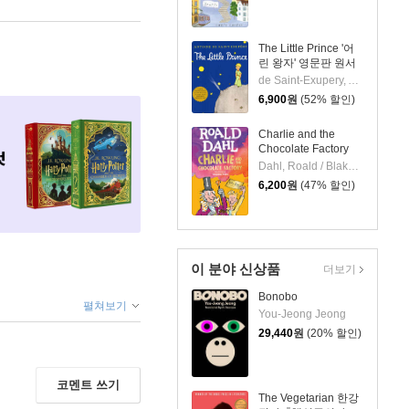
The Little Prince '어
린 왕자' 영문판 원서
de Saint-Exupery, Antoine / de Saint-Exupery, Antoine
6,900
원
(52% 할인)
Charlie and the
Chocolate Factory
Dahl, Roald / Blake, Quentin
6,200
원
(47% 할인)
이 분야 신상품
더보기
Bonobo
펼쳐보기
You-Jeong Jeong
29,440
원
(20% 할인)
코멘트 쓰기
The Vegetarian 한강