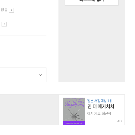
 없음
시
AD