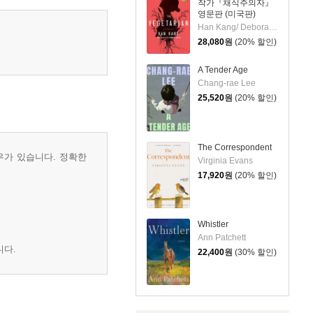
작가『채식주의자』
영문판 (미국판)
Han Kang/ Deborah Smith (TRN)
28,080
원
(20% 할인)
A Tender Age
Chang-rae Lee
25,520
원
(20% 할인)
The Correspondent
우가 있습니다. 정확한
Virginia Evans
17,920
원
(20% 할인)
Whistler
Ann Patchett
니다.
22,400
원
(30% 할인)