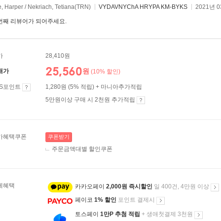
, Harper / Nekriach, Tetiana(TRN)
VYDAVNYChA HRYPA KM-BYKS
2021년 
번째 리뷰어가 되어주세요.
가
28,410원
25,560
원
매가
(10% 할인)
ES포인트
1,280원 (5% 적립) + 마니아추가적립
5만원이상 구매 시 2천원 추가적립
가혜택쿠폰
쿠폰받기
주문금액대별 할인쿠폰
제혜택
카카오페이
2,000원 즉시할인
일 400건, 4만원 이상
페이코
1% 할인
포인트 결제시
토스페이
1만P 추첨 적립
+ 생애첫결제 3천원