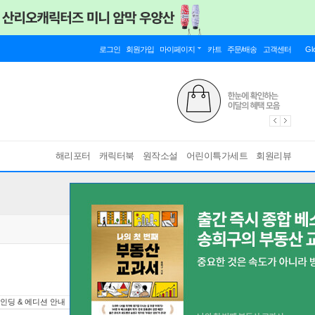
로그인
회원가입
마이페이지
카트
주문/배송
고객센터
Gl
해리포터
캐릭터북
원작소설
어린이특가세트
회원리뷰
인딩 & 에디션 안내