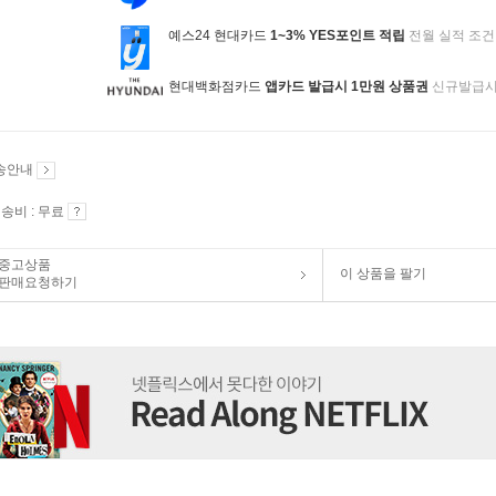
예스24 현대카드
1~3% YES포인트 적립
전월 실적 조건
현대백화점카드
앱카드 발급시 1만원 상품권
신규발급
송안내
송비 : 무료
중고상품
이 상품을 팔기
판매요청하기