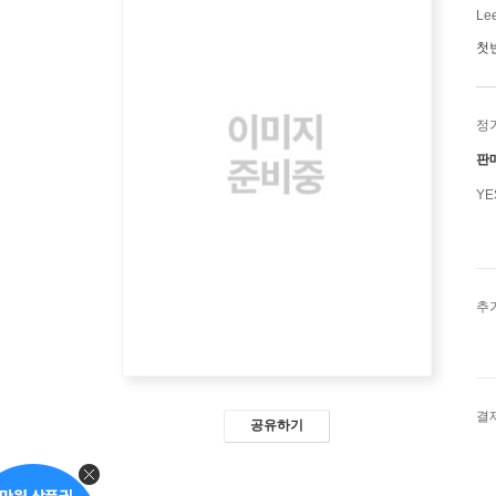
Lee
첫
정
판
Y
추
결
공유하기