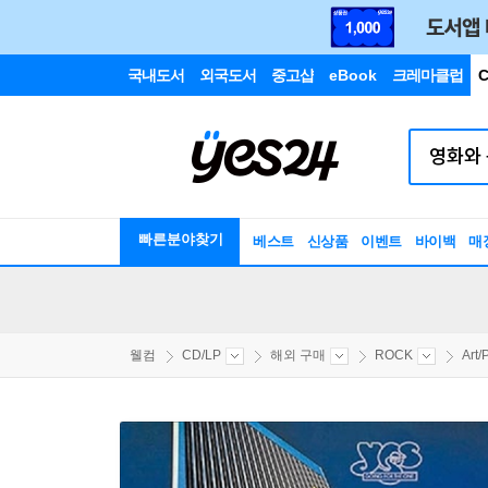
국내도서
외국도서
중고샵
eBook
크레마클럽
C
빠른분야찾기
베스트
신상품
이벤트
바이백
매
웰컴
CD/LP
해외 구매
ROCK
Art/