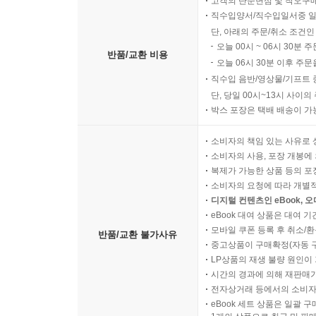
고객의 단순변심 및 착오구
직수입양서/직수입일서중 일
단, 아래의 주문/취소 조건인
오늘 00시 ~ 06시 30분 
반품/교환 비용
오늘 06시 30분 이후 주문
직수입 음반/영상물/기프트 
단, 당일 00시~13시 사이
박스 포장은 택배 배송이 가
소비자의 책임 있는 사유로 
소비자의 사용, 포장 개봉에 
복제가 가능한 상품 등의 포장을 
소비자의 요청에 따라 개별
디지털 컨텐츠인 eBook, 
eBook 대여 상품은 대여 기
모바일 쿠폰 등록 후 취소/환
반품/교환 불가사유
중고상품이 구매확정(자동 
LP상품의 재생 불량 원인이 기
시간의 경과에 의해 재판매가
전자상거래 등에서의 소비자
eBook 세트 상품은 일괄 