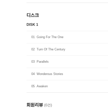
디스크
DISK 1
01
Going For The One
02
Turn Of The Century
03
Parallels
04
Wonderous Stories
05
Awaken
회원리뷰
(0건)