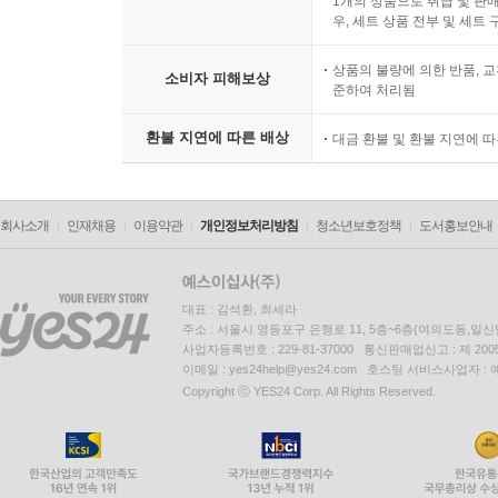
1개의 상품으로 취급 및 판매
우, 세트 상품 전부 및 세트
상품의 불량에 의한 반품, 교
소비자 피해보상
준하여 처리됨
환불 지연에 따른 배상
대금 환불 및 환불 지연에 
회사소개
인재채용
이용약관
개인정보처리방침
청소년보호정책
도서홍보안내
대표 : 김석환, 최세라
주소 : 서울시 영등포구 은행로 11, 5층~6층(여의도동,일신
사업자등록번호 : 229-81-37000 통신판매업신고 : 제 200
이메일 : yes24help@yes24.com 호스팅 서비스사업자 :
Copyright ⓒ YES24 Corp. All Rights Reserved.