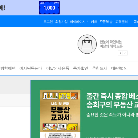
로그인
회원가입
마이페이지
카트
주문/배송
고객센터
Gl
름방학혜택
예사단독판매
이달의사은품
특가할인
추천도서
대량/법인