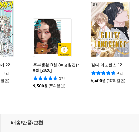
기 22
주부생활 B형 (여성월간) :
길티 이노센스 12
8월 [2026]
11건
4건
3건
 할인)
5,400
원
(10% 할인)
9,500
원
(5% 할인)
배송/반품/교환