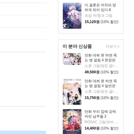
이 결혼은 어차피 망
하게 되어 있다 8
초캄 저/청과 그림
15,120
원
(10% 할인)
이 분야 신상품
더보기
만화 데뷔 못 하면 죽
는 병 걸림 4 한정판
소흔 그림/장진 글/백덕수 원저
49,500
원
(10% 할인)
만화 데뷔 못 하면 죽
는 병 걸림 4 일반판
소흔 그림/장진 글/백덕수 원저
15,750
원
(10% 할인)
만화 우리 집에 갇혀
버린 남주들 2
ROSAC 그림/초바 글/김지아 원저
14,400
원
(10% 할인)