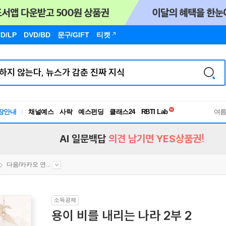
D/LP
DVD/BD
문구
/GIFT
티켓
독서유형검사
RBTI Lab
장안내
채널예스
사락
예스펀딩
클래스24
여
독서유형검사
AI 일문백답
의견 남기면 YES상품권!
다음/카카오 연...
소득공제
용이 비를 내리는 나라 2부 2