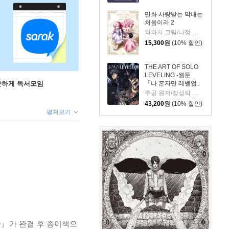
만화 사랑받는 막내는
처음이라 2
와와치 그림/나정 글/미래나비 원저
15,300
원
(10% 할인)
THE ART OF SOLO
LEVELING -웹툰
「나 혼자만 레벨업」
꾸준하게 독서모임
공식 아트북-
추공 원저/장성락 그림
43,200
원
(10% 할인)
펼쳐보기
라』가 완결 후 종이책으