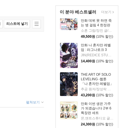
이 분야 베스트셀러
더보기
만화 데뷔 못 하면 죽
매
리스트에 넣기
는 병 걸림 4 한정판
소흔 그림/장진 글/백덕수 원저
49,500
원
(10% 할인)
만화 나 혼자만 레벨
업 : 라그나로크 3
JIN(REDICE STUDIO) 글그림/당도(REDICE STUDIO) 글/다울 원저
14,400
원
(10% 할인)
THE ART OF SOLO
LEVELING -웹툰
「나 혼자만 레벨업」
공식 아트북-
추공 원저/장성락 그림
43,200
원
(10% 할인)
펼쳐보기
만화 이번 생은 가주
가 되겠습니다 2부 6
특장판 세트
몬,앤트스튜디오 글그림/김로아 원저
24,300
원
(10% 할인)