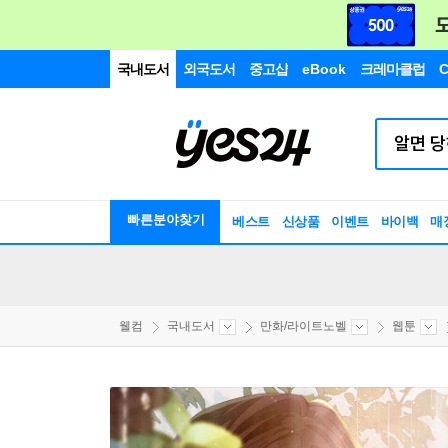
국내도서
외국도서
중고샵
eBook
크레마클럽
C
빠른분야찾기
베스트
신상품
이벤트
바이백
매
웰컴
국내도서
만화/라이트노벨
웹툰