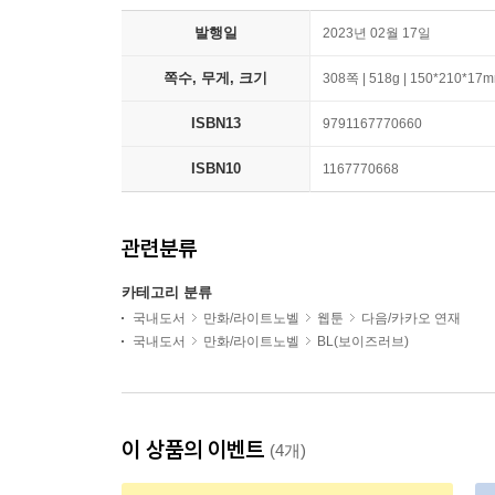
발행일
2023년 02월 17일
쪽수, 무게, 크기
308쪽 | 518g | 150*210*17
ISBN13
9791167770660
ISBN10
1167770668
관련분류
카테고리 분류
국내도서
만화/라이트노벨
웹툰
다음/카카오 연재
국내도서
만화/라이트노벨
BL(보이즈러브)
이 상품의 이벤트
(4개)