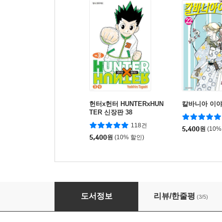
헌터x헌터 HUNTERxHUN
칼바니아 이야
TER 신장판 38
118건
5,400
원
(10%
5,400
원
(10% 할인)
용이 비를 내리는 나라 2부 2
도서정보
리뷰/한줄평
(3/5)