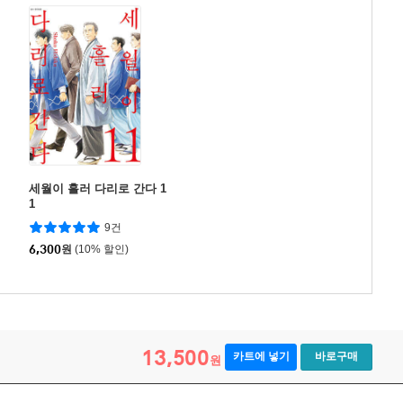
세월이 흘러 다리로 간다 1
1
9건
6,300
원
(10% 할인)
13,500
카트에 넣기
바로구매
원