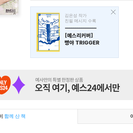
김은성 작가
친필 메시지 수록
---------------
[예스리커버]
빵야 TRIGGER
들이
함께 산 책