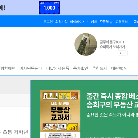
로그인
회원가입
마이페이지
카트
주문/배송
고객센터
Gl
름방학혜택
예사단독판매
이달의사은품
특가할인
추천도서
대량/법인
~ 초등 저학년