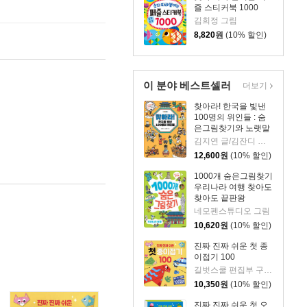
즐 스티커북 1000
김희정 그림
8,820
원
(10% 할인)
이 분야 베스트셀러
더보기
찾아라! 한국을 빛낸
100명의 위인들 : 숨
은그림찾기와 노랫말
로 만나는 한국사 이
김지연 글/김잔디 그림
야기
12,600
원
(10% 할인)
1000개 숨은그림찾기
우리나라 여행 찾아도
찾아도 끝판왕
네모펜스튜디오 그림
10,620
원
(10% 할인)
진짜 진짜 쉬운 첫 종
이접기 100
길벗스쿨 편집부 구성 /김희정 그림
10,350
원
(10% 할인)
진짜 진짜 쉬운 첫 오