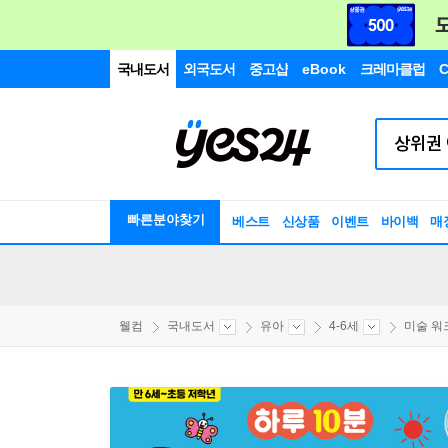
국내도서
외국도서
중고샵
eBook
크레마클럽
C
빠른분야찾기
베스트
신상품
이벤트
바이백
매
웰컴
국내도서
유아
4-6세
미술 워