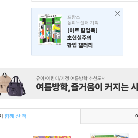
프랑스
퐁피두센터 기획
[아트 팝업북]
초현실주의
팝업 갤러리
들이
함께 산 책