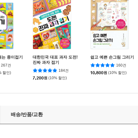
내는 종이접기
대한민국 대표 과자 도전!
쉽고 예쁜 손그림 그리기
진짜 과자 접기
267건
160건
184건
% 할인)
10,800
원
(10% 할인)
7,200
원
(10% 할인)
배송/반품/교환