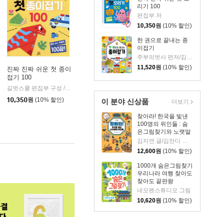
리기 100
편집부 저
10,350
원
(10% 할인)
한 권으로 끝내는 종
이접기
주부의벗사 편저/김정화 역
11,520
원
(10% 할인)
진짜 진짜 쉬운 첫 종이
접기 100
길벗스쿨 편집부 구성 /김희정 그림
길벗스쿨
|
10,350
원
(10% 할인)
이 분야 신상품
더보기
찾아라! 한국을 빛낸
100명의 위인들 : 숨
은그림찾기와 노랫말
로 만나는 한국사 이
김지연 글/김잔디 그림
야기
12,600
원
(10% 할인)
1000개 숨은그림찾기
우리나라 여행 찾아도
찾아도 끝판왕
네모펜스튜디오 그림
10,620
원
(10% 할인)