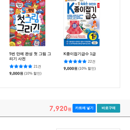
5번 만에 완성 첫 그림 그
K종이접기급수 1급
리기 사전
22건
21건
9,000
원
(10% 할인)
9,000
원
(10% 할인)
7,920
카트에 넣기
바로구매
원