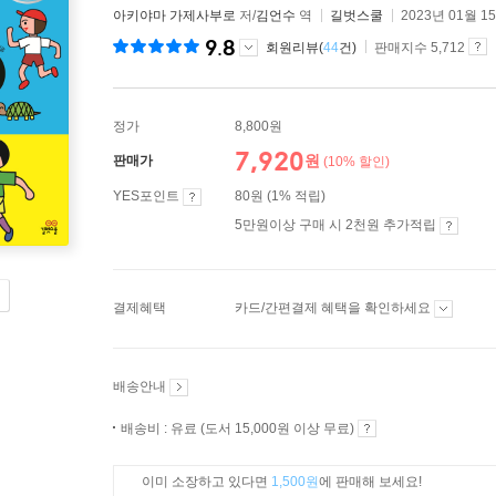
아키야마 가제사부로
저/
김언수
역
길벗스쿨
2023년 01월 1
9.8
회원리뷰(
44
건)
판매지수 5,712
정가
8,800원
7,920
원
판매가
(10% 할인)
YES포인트
80원 (1% 적립)
5만원이상 구매 시 2천원 추가적립
결제혜택
카드/간편결제 혜택을 확인하세요
배송안내
배송비 : 유료 (도서 15,000원 이상 무료)
이미 소장하고 있다면
1,500원
에 판매해 보세요!