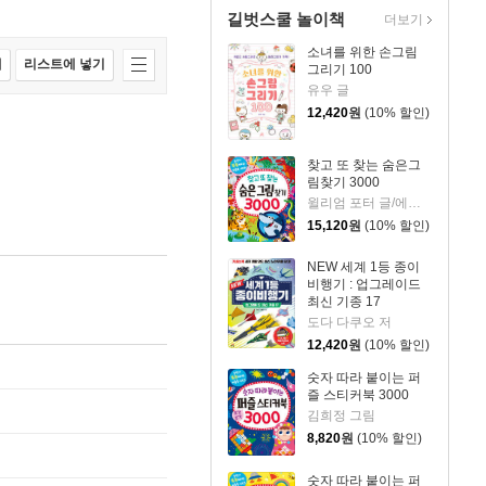
길벗스쿨 놀이책
더보기
소녀를 위한 손그림
매
리스트에 넣기
그리기 100
유우 글
12,420
원
(10% 할인)
찾고 또 찾는 숨은그
림찾기 3000
윌리엄 포터 글/에드 마이어,매튜 스캇 그림
15,120
원
(10% 할인)
NEW 세계 1등 종이
비행기 : 업그레이드
최신 기종 17
도다 다쿠오 저
12,420
원
(10% 할인)
숫자 따라 붙이는 퍼
즐 스티커북 3000
김희정 그림
8,820
원
(10% 할인)
숫자 따라 붙이는 퍼