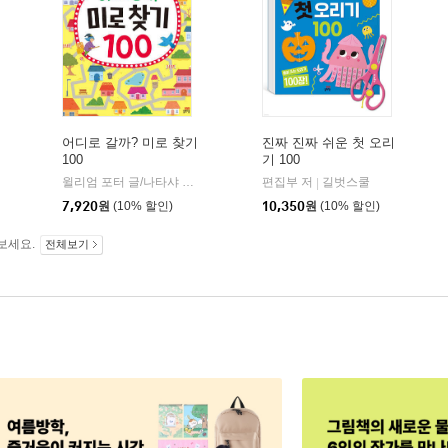
어디로 갈까? 미로 찾기
진짜 진짜 쉬운 첫 오리
100
기 100
윌리엄 포터 글/나타샤 리밍턴엠마 트리하트 그림
편집부 저
길벗스쿨
길벗스쿨
|
|
7,920
원
(10% 할인)
10,350
원
(10% 할인)
보세요.
전체보기