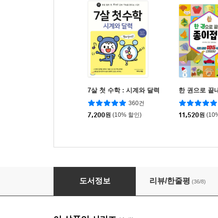
7살 첫 수학 : 시계와 달력
한 권으로 끝
360건
7,200
원
(10% 할인)
11,520
원
(10
하루 10분 쉽게 따라 그리기 3
도서정보
리뷰/한줄평
(36/8)