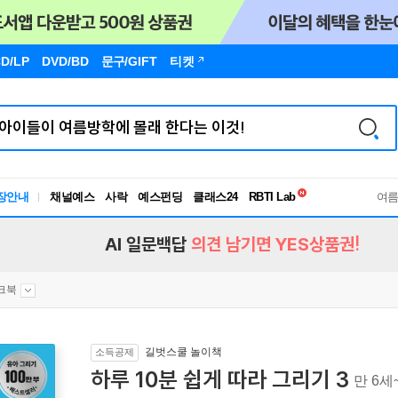
D/LP
DVD/BD
문구
/GIFT
티켓
독서유형검사
장안내
채널예스
사락
예스펀딩
클래스24
RBTI Lab
여
독서유형검사
AI 일문백답
의견 남기면 YES상품권!
크북
길벗스쿨 놀이책
소득공제
하루 10분 쉽게 따라 그리기 3
만 6세