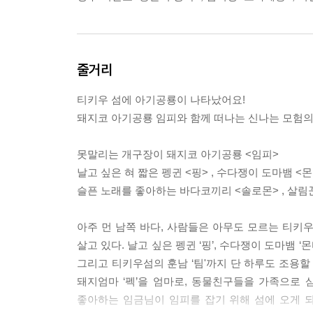
줄거리
티키우 섬에 아기공룡이 나타났어요!
돼지코 아기공룡 임피와 함께 떠나는 신나는 모험의
못말리는 개구장이 돼지코 아기공룡 <임피>
날고 싶은 혀 짧은 펭귄 <핑> , 수다쟁이 도마뱀 <몬티
슬픈 노래를 좋아하는 바다코끼리 <솔로몬> , 살림꾼
아주 먼 남쪽 바다, 사람들은 아무도 모르는 티
살고 있다. 날고 싶은 펭귄 ‘핑’, 수다쟁이 도마뱀 ‘
그리고 티키우섬의 훈남 ‘팀'까지 단 하루도 조용할
돼지엄마 ‘펙’을 엄마로, 동물친구들을 가족으로
좋아하는 임금님이 임피를 잡기 위해 섬에 오게 되