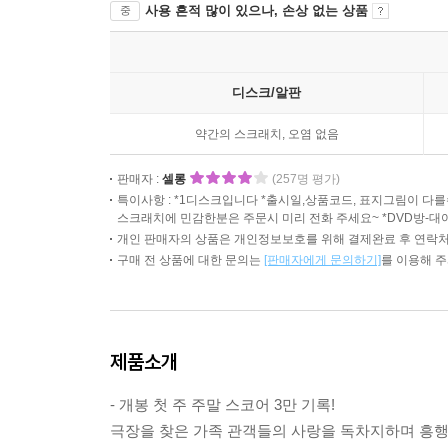
사용 흔적 많이 있으나, 손상 없는 상품
중
디스크/알판
약간의 스크래치, 오염 없음
판매자 :
셀롱
(257명 평가)
특이사항 : *1디스크입니다 *출시일,상품코드, 표지그림이 
스크래치에 민감한분은 주문시 미리 전화 주세요~ *DVD방-대
개인 판매자의 상품은 개인정보보호를 위해 결제완료 후 연락처
구매 전 상품에 대한 문의는
[판매자에게 문의하기]
를 이용해 
제품소개
- 개봉 첫 주 주말 스코어 3만 기록!
극장을 찾은 가족 관객들의 사랑을 독차지하며 흥행