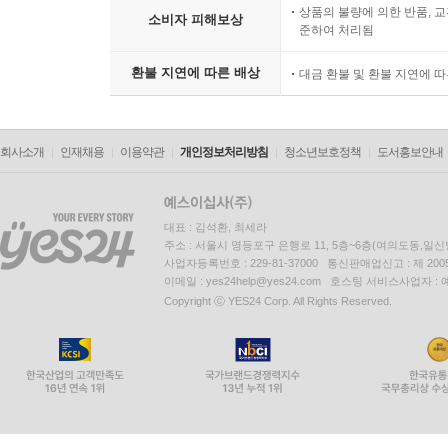
상품의 불량에 의한 반품, 교
소비자 피해보상
준하여 처리됨
환불 지연에 따른 배상
대금 환불 및 환불 지연에 
회사소개
인재채용
이용약관
개인정보처리방침
청소년보호정책
도서홍보안내
대표 : 김석환, 최세라
주소 : 서울시 영등포구 은행로 11, 5층~6층(여의도동,일신
사업자등록번호 : 229-81-37000 통신판매업신고 : 제 200
이메일 : yes24help@yes24.com 호스팅 서비스사업자 :
Copyright ⓒ YES24 Corp. All Rights Reserved.