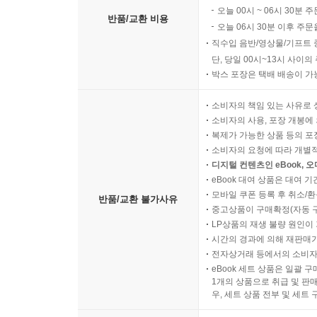
오늘 00시 ~ 06시 30분 
반품/교환 비용
오늘 06시 30분 이후 주문
직수입 음반/영상물/기프트 
단, 당일 00시~13시 사이
박스 포장은 택배 배송이 가
소비자의 책임 있는 사유로 
소비자의 사용, 포장 개봉에 
복제가 가능한 상품 등의 포장을 
소비자의 요청에 따라 개별
디지털 컨텐츠인 eBook, 
eBook 대여 상품은 대여 기
모바일 쿠폰 등록 후 취소/환
반품/교환 불가사유
중고상품이 구매확정(자동 
LP상품의 재생 불량 원인이 기
시간의 경과에 의해 재판매가
전자상거래 등에서의 소비자
eBook 세트 상품은 일괄 
1개의 상품으로 취급 및 판매
우, 세트 상품 전부 및 세트