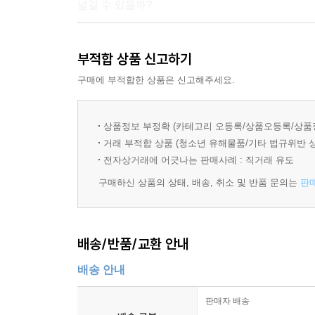
넘길 수 있을까?
부적합 상품 신고하기
[Staff]
원작자 _ 막스 크루제 : 1921년 11월 19일 
구매에 부적합한 상품은 신고해주세요.
잃었어요>를 드라마로 만들면서 작가로서의 역량을
우르멜 시리즈를 잇달아 발표해 최고의 베스트셀러
상품정보 부정확 (카테고리 오등록/상품오등록/상품
발행부수가 300만부에 이른다. 동화책들의 성공에 이어
거래 부적합 상품 (청소년 유해물품/기타 법규위반 
성공을 거두게 되었다. 1편의 성공과 인기에 힘입어 2
전자상거래에 어긋나는 판매사례 : 직거래 유도
상영 중이다. 1993년에 독일 연방 공로 십자 훈장
구매하신 상품의 상태, 배송, 취소 및 반품 문의는
판
프로듀서, 시나리오 작가, 감독 / 레인하드 크루즈
들여놓았다. 1988년 이후 바벨스버그 영화사,
배송/반품/교환 안내
부서를 책임지고 있다.
배송 안내
프로듀서, 합동 감독 / 호거 테프 : 1969년생인
애니메이션과 CGI를 제작해왔다. 독일 디지털 애니메이
판매자 배송