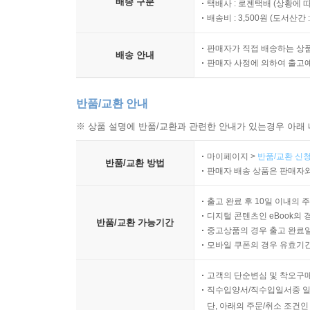
배송 구분
택배사 : 로젠택배 (상황에 
음악 / 한스 짐머& 제임스 둘리 : 한스 짐머는 199
배송비 : 3,500원 (
도서산간 : 
100개 이상의 영화 음악을 성공으로 이끈 아카데
판매자가 직접 배송하는 상
둘리에 의해 작곡, 편성되었다.
배송 안내
판매자 사정에 의하여 출고
반품/교환 안내
※ 상품 설명에 반품/교환과 관련한 안내가 있는경우 아래 
마이페이지 >
반품/교환 신청
반품/교환 방법
판매자 배송 상품은 판매자와
출고 완료 후 10일 이내의 
디지털 콘텐츠인 eBook의 
반품/교환 가능기간
중고상품의 경우 출고 완료일
모바일 쿠폰의 경우 유효기간(
고객의 단순변심 및 착오구
직수입양서/직수입일서중 일
단, 아래의 주문/취소 조건인