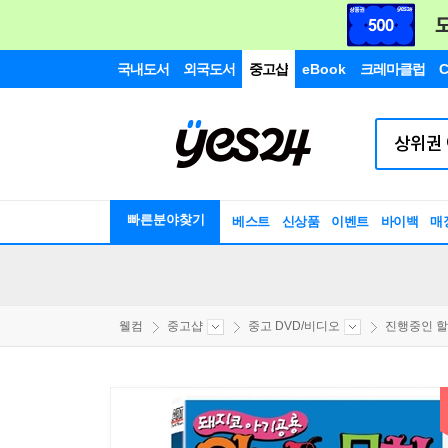
국내도서
외국도서
중고샵
eBook
크레마클럽
C
빠른분야찾기
베스트
신상품
이벤트
바이백
매
웰컴
중고샵
중고 DVD/비디오
진행중인 할인