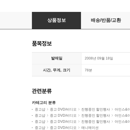
돼지코 아기공룡 임피의 모험
상품정보
배송/반품/교환
품목정보
발매일
2008년 09월 18일
시간, 무게, 크기
78분
관련분류
카테고리 분류
중고샵
중고 DVD/비디오
진행중인 할인행사
아인스&
중고샵
중고 DVD/비디오
진행중인 할인행사
아인스&
중고샵
중고 DVD/비디오
진행중인 할인행사
아인스&
중고샵
중고 DVD/비디오
애니메이션