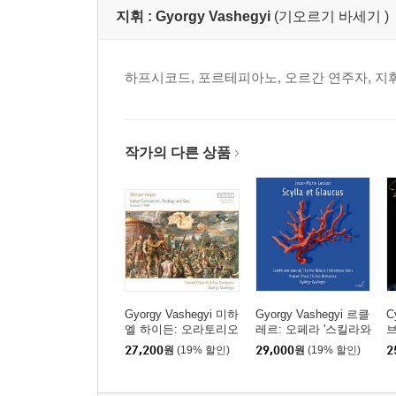
지휘 :
Gyorgy Vashegyi
(기오르기 바세기 )
하프시코드, 포르테피아노, 오르간 연주자, 지
작가의 다른 상품
Gyorgy Vashegyi 미하
Gyorgy Vashegyi 르클
C
엘 하이든: 오라토리오
레르: 오페라 '스킬라와
'콘스탄티누스 1세의 진
글라우쿠스' (Leclair: S
크
27,200
원
(19% 할인)
29,000
원
(19% 할인)
2
군과 승리' (M.Haydn: K
cylla et Glaucus)
o
aiser Constatin Feldzu
s!
g und Sieg)