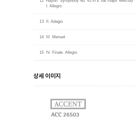
12
Haydn: Symphony No. 43 in E flat major 'Mercury'
I. Allegro
13
II. Adagio
14
III. Menuet
15
IV. Finale. Allegro
상세 이미지