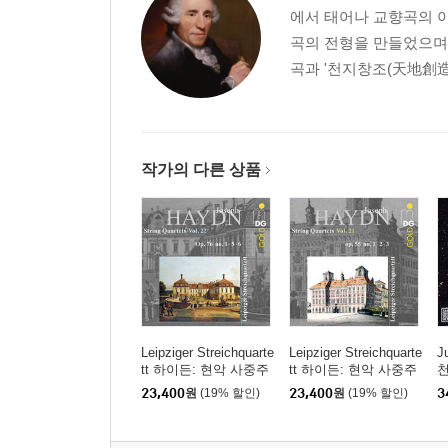
에서 태어나 교향곡의 아
곡의 전형을 만들었으며
곡과 '천지창조(天地創造) Sc
작가의 다른 상품
Leipziger Streichquarte
Leipziger Streichquarte
J
tt 하이든: 현악 사중주
tt 하이든: 현악 사중주
천
22집 (Haydn: String Qu
21집 (Haydn: String Qu
r
23,400
원
(19% 할인)
23,400
원
(19% 할인)
3
artets Vol.22 - Op.76 N
artets Vol.21 - Op.55 N
o.1, 5, 6)
o.1, 2, 3)