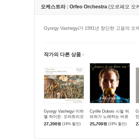
오케스트라 :
Orfeo Orchestra
(오르페오 오
Gyorgy Vashegyi가 1991년 창단한 고음악 
작가의 다른 상품
Gyorgy Vashegyi 미하
Cyrille Dubois 시릴 뒤
G
엘 하이든: 오라토리오
브와가 노래하는 바로
만
'콘스탄티누스 1세의 진
크 시대 작품들 (Jouiss
스
27,200
원
(19% 할인)
25,700
원
(19% 할인)
2
군과 승리' (M.Haydn: K
ons De Nos Beaux An
서
aiser Constatin Feldzu
s!)
(
g und Sieg)
h