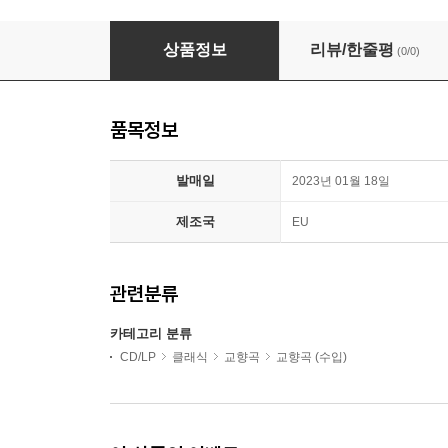
Gyorgy Vashegyi 하이든: 교향곡 24번, 30번, 42번,
상품정보
리뷰/한줄평
(0/0)
품목정보
발매일
2023년 01월 18일
제조국
EU
관련분류
카테고리 분류
CD/LP
클래식
교향곡
교향곡 (수입)