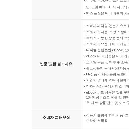
직수입 음반/영상물/기프트 
단, 당일 00시~13시 사이
박스 포장은 택배 배송이 가
소비자의 책임 있는 사유로 
소비자의 사용, 포장 개봉에 
복제가 가능한 상품 등의 포장을 
소비자의 요청에 따라 개별
디지털 컨텐츠인 eBook, 
eBook 대여 상품은 대여 기
모바일 쿠폰 등록 후 취소/환
반품/교환 불가사유
중고상품이 구매확정(자동 
LP상품의 재생 불량 원인이 기
시간의 경과에 의해 재판매가
전자상거래 등에서의 소비자
eBook 세트 상품은 일괄 
1개의 상품으로 취급 및 판매
우, 세트 상품 전부 및 세트
상품의 불량에 의한 반품, 교
소비자 피해보상
준하여 처리됨