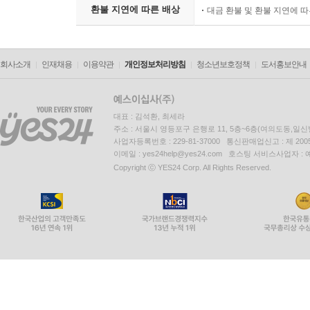
환불 지연에 따른 배상
대금 환불 및 환불 지연에 
회사소개
인재채용
이용약관
개인정보처리방침
청소년보호정책
도서홍보안내
대표 : 김석환, 최세라
주소 : 서울시 영등포구 은행로 11, 5층~6층(여의도동,일신
사업자등록번호 : 229-81-37000 통신판매업신고 : 제 200
이메일 : yes24help@yes24.com 호스팅 서비스사업자 :
Copyright ⓒ YES24 Corp. All Rights Reserved.