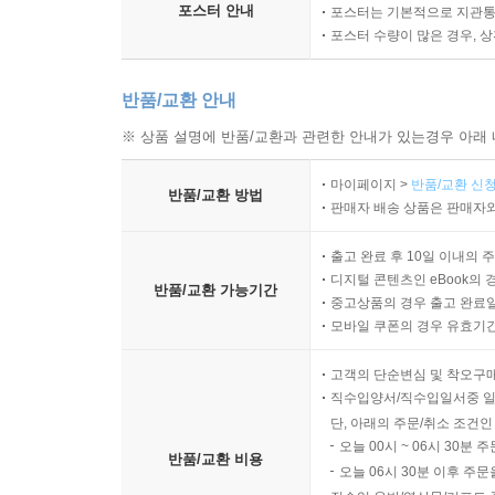
포스터 안내
포스터는 기본적으로 지관통에
포스터 수량이 많은 경우, 
반품/교환 안내
※ 상품 설명에 반품/교환과 관련한 안내가 있는경우 아래 
마이페이지 >
반품/교환 신청
반품/교환 방법
판매자 배송 상품은 판매자와
출고 완료 후 10일 이내의 
디지털 콘텐츠인 eBook의 
반품/교환 가능기간
중고상품의 경우 출고 완료일
모바일 쿠폰의 경우 유효기간(
고객의 단순변심 및 착오구
직수입양서/직수입일서중 일
단, 아래의 주문/취소 조건인
오늘 00시 ~ 06시 30분 
반품/교환 비용
오늘 06시 30분 이후 주문