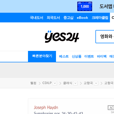
국내도서
외국도서
중고샵
eBook
크레마클럽
C
빠른분야찾기
베스트
신상품
이벤트
바이백
매
웰컴
CD/LP
클래식
교향곡
교향곡 