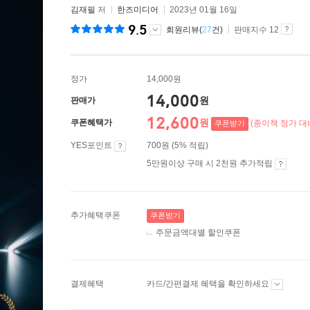
김재필
저
한즈미디어
2023년 01월 16일
9.5
회원리뷰(
27
건)
판매지수 12
정가
14,000원
14,000
원
판매가
12,600
원
쿠폰혜택가
(종이책 정가 대비
쿠폰받기
YES포인트
700원 (5% 적립)
5만원이상 구매 시 2천원 추가적립
추가혜택쿠폰
쿠폰받기
주문금액대별 할인쿠폰
결제혜택
카드/간편결제 혜택을 확인하세요