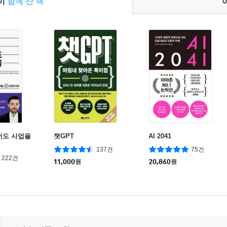
들이
함께 산 책
어도 사업을
챗GPT
AI 2041
137건
75건
222건
11,000
원
20,860
원