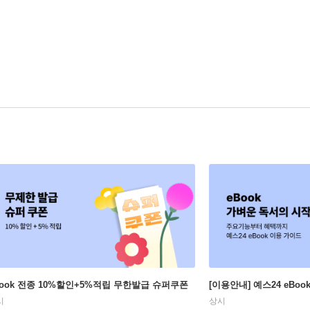
Book 전종 10%할인+5%적립 무한발급 슈퍼쿠폰
[이용안내] 예스24 eBo
시
상시