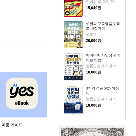
이금희 글,그림/윤재수 원작
15,040
원
쏘쿨의 구축명품 아파
트 내집마련
쏘쿨 저
20,000
원
아이디어 사업성 평가
하는 방법
볼륨편집부 저자 저
18,000
원
3천억 성공신화 아정
당
볼륨편집부 저자 저
18,000
원
ok 이용 가이드