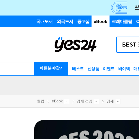
국내도서
외국도서
중고샵
eBook
크레마클럽
C
빠른분야찾기
베스트
신상품
이벤트
바이백
매
웰컴
eBook
경제 경영
경제