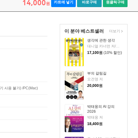
14,000
카트에 넣기
바로구매
원클릭구매
원
이 분야 베스트셀러
더보기
생각에 관한 생각
대니얼 카너먼 저/이창신 역
17,100
원
(10% 할인)
부의 갈림길
오건영 저
20,000
원
사용 불가) /PC(Mac)
박태웅의 AI 강의
2026
박태웅 저
18,400
원