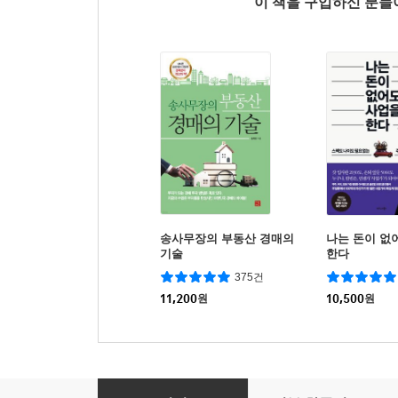
이 책을 구입하신 분
송사무장의 부동산 경매의
나는 돈이 없
기술
한다
375건
11,200
원
10,500
원
CES 2023 빅테크 9