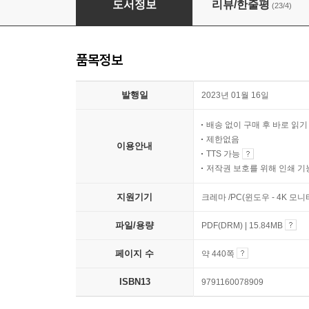
도서정보
리뷰/한줄평
(23/4)
품목정보
발행일
2023년 01월 16일
배송 없이 구매 후 바로 읽
제한없음
이용안내
TTS 가능
저작권 보호를 위해 인쇄 기
지원기기
크레마 /PC(윈도우 - 4K 모
파일/용량
PDF(DRM) | 15.84MB
페이지 수
약 440쪽
ISBN13
9791160078909