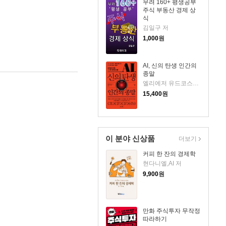
무려 160+ 평생공부
주식 부동산 경제 상
식
김일구 저
1,000
원
AI, 신의 탄생 인간의
종말
엘리에저 유드코스키,네이트 소아레스 공저/고영훈 역
15,400
원
이 분야 신상품
더보기
커피 한 잔의 경제학
현다니엘,AI 저
9,900
원
만화 주식투자 무작정
따라하기