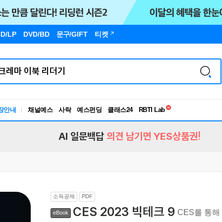
D/LP
DVD/BD
문구
/GIFT
티켓
독서유형검사
장안내
채널예스
사락
예스펀딩
클래스24
RBTI Lab
독서유형검사
AI 일문백답
의견 남기면 YES상품권!
소득공제
PDF
CES 2023 빅테크 9
CES를 통해
eBook