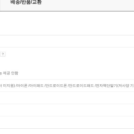
배송/반품/교환
기
능 제공 안함
니터 미지원) /아이폰 /아이패드 /안드로이드폰 /안드로이드패드 /전자책단말기(저사양 기기 