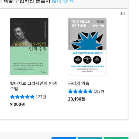
이 책을 구입하신 분들이
많이 산 책
2
/4
발타자르 그라시안의 인생
금리의 역습
수업
103건
127건
23,100
원
9,000
원