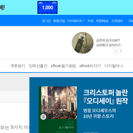
로그인
회원가입
마이페이지
카트
주문/배송
고객센터
Gl
쿠폰받기
단독선출간
eBook필기방법
eBook리더기
디지털머니
 보는 9가지 미래 기술 트렌드
[ PDF ]