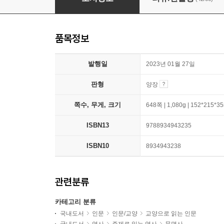
품목정보
발행일
2023년 01월 27일
판형
양장
쪽수, 무게, 크기
648쪽 | 1,080g | 152*215*
ISBN13
9788934943235
ISBN10
8934943238
관련분류
카테고리 분류
국내도서
인문
인문/교양
교양으로 읽는 인문