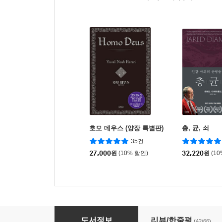
호모 데우스 (양장 특별판)
총, 균, 쇠
35건
27,000
원
(10% 할인)
32,220
원
(1
사피엔스 (양장 특별판)
도서정보
리뷰/한줄평
(42/66)