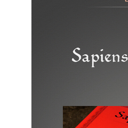
10. 돈의 향기
11. 제국의 비전
12. 종교의 법칙
13. 성공의 비결
제4부 과학혁명
14. 무지의 발견
15. 과학과 제국의 결혼
16. 자본주의 교리
17. 산업의 바퀴
18. 끝없는 혁명
19. 그리고 그들은 행복하게 살았다
20. 호모 사피엔스의 종말
후기_ 신이 된 동물
역자후기