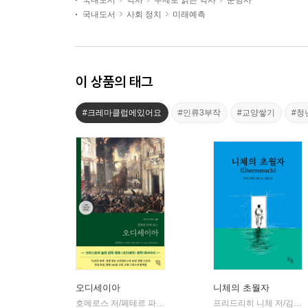
국내도서
역사
주제로 읽는 역사
문명사
국내도서
사회 정치
미래예측
이 상품의 태그
#크레마클럽에있어요
#인류3부작
#교양쌓기
#청
오디세이아
니체의 초월자
호메로스 저/페테르 파울 루벤스 그림/박문재 역
현대지성
프리드리히 니체 저/김철 편역
|