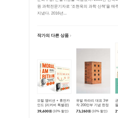
원 과학전문기자로 ‘조현욱의 과학 산책’을 
지냈다. 2016년...
작가의 다른 상품
모럴 앰비션 + 휴먼카
유발 하라리 대표 3부
균
인드 (리커버 특별판)
작 200만부 기념 한정
세트
판 브릭 에디션
39,600
원
(10% 할인)
73,260
원
(10% 할인)
2