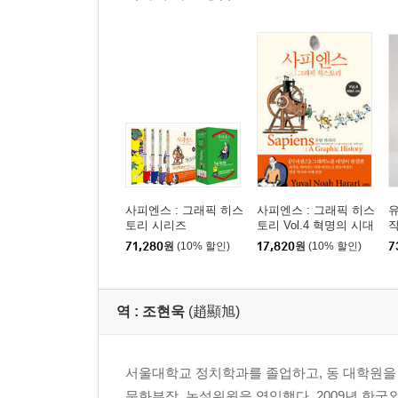
사피엔스 : 그래픽 히스
사피엔스 : 그래픽 히스
유
토리 시리즈
토리 Vol.4 혁명의 시대
작
판
71,280
원
(10% 할인)
17,820
원
(10% 할인)
7
역 :
조현욱
(趙顯旭)
서울대학교 정치학과를 졸업하고, 동 대학원을 
문화부장, 논설위원을 역임했다. 2009년 한국