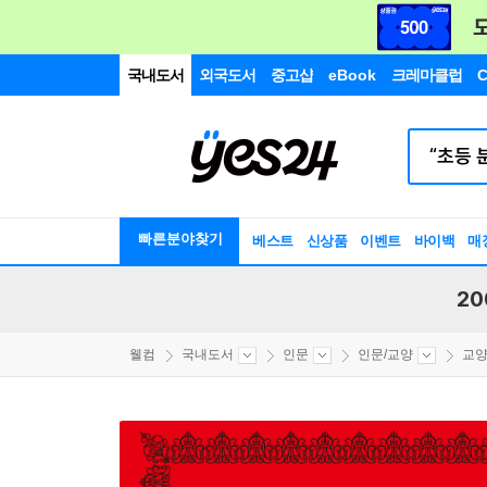
국내도서
외국도서
중고샵
eBook
크레마클럽
C
빠른분야찾기
베스트
신상품
이벤트
바이백
매
20
웰컴
국내도서
인문
인문/교양
교양