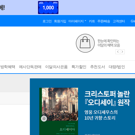
로그인
회원가입
마이페이지
카트
주문/배송
고객센터
Gl
름방학혜택
예사단독판매
이달의사은품
특가할인
추천도서
대량/법인