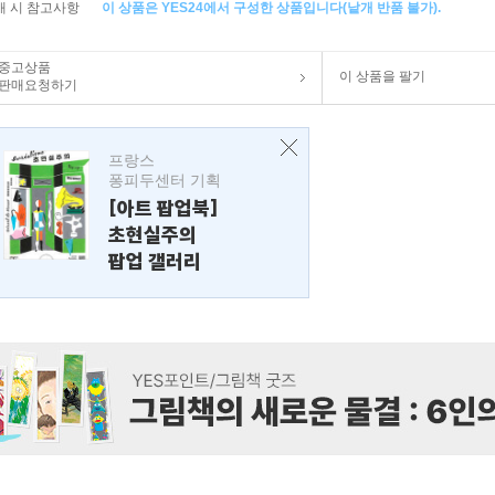
매 시 참고사항
이 상품은 YES24에서 구성한 상품입니다(낱개 반품 불가).
중고상품
이 상품을 팔기
판매요청하기
프랑스
퐁피두센터 기획
[아트 팝업북]
초현실주의
팝업 갤러리