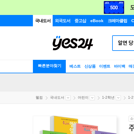
국내도서
외국도서
중고샵
eBook
크레마클럽
C
빠른분야찾기
베스트
신상품
이벤트
바이백
매
웰컴
국내도서
어린이
1-2학년
1-
소
주