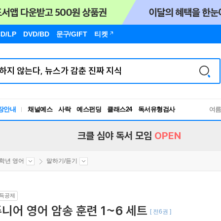
D/LP
DVD/BD
문구
/GIFT
티켓
장안내
채널예스
사락
예스펀딩
클래스24
독서유형검사
여
RBTI Lab
독서유형검사
크클 심야 독서 모임
OPEN
2학년 영어
말하기/듣기
득공제
니어 영어 암송 훈련 1~6 세트
[ 전6권 ]