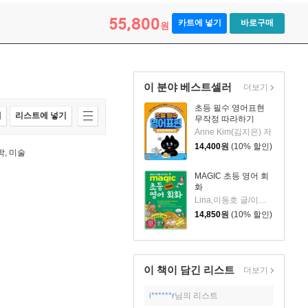
55,800
카트에 넣기
바로구매
원
이 분야 베스트셀러
더보기
초등 필수 영어표현
매
리스트에 넣기
무작정 따라하기
Anne Kim(김지은) 저
14,400
원
(10% 할인)
과학, 미술
MAGIC 초등 영어 회
화
Lina,이동호 글/이경 그림
14,850
원
(10% 할인)
이 책이 담긴
리스트
더보기
i******r
님의 리스트