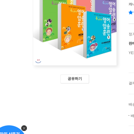
캐
정
판
Y
공유하기
결
배
배