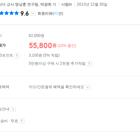
나다 교사 영낭훈 연구팀
,
박광희
저
사람in
2013년 12월 30일
9.6
회원리뷰(
40
건)
가
62,000원
55,800
원
매가
(10% 할인)
ES포인트
3,100원 (5% 적립)
5만원이상 구매 시 2천원 추가적립
제혜택
카드/간편결제 혜택을 확인하세요
송안내
송비 : 무료