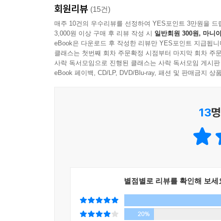
회원리뷰
그지없다.” _산재사건 양형 이유 일부
(15건)
보스턴 천주교 사제들의 아동 성추행을 보도한 〈보
매주 10건의 우수리뷰를 선정하여 YES포인트 3만원을 드
는 데 한 마을이 필요하듯, 한 아이를 학대하는 데도
3,000원 이상 구매 후 리뷰 작성 시
일반회원 300원, 마니아
저자가 쓴 판결문은 어느 순간부터 세간의 주목을 
모두 엄벌을 받아야 한다면, 아이들을 유기하고, 방
eBook은 다운로드 후 작성한 리뷰만 YES포인트 지급됩니
기사에 인용됐으며 권석천, 박웅현, 정문정 등 베스
들인 우리도 함께 엄벌을 받아야 한다.
클래스는 첫번째 회차 주문확정 시점부터 마지막 회차 주문
판결문을 쓰는 이유에 대해 “참혹한 사건이 계속
사락 독서모임으로 진행된 클래스는 사락 독서모임 게시판
말했다. 그의 몸부림은 세상을 조금 더 나은 쪽으로 
eBook 페이백, CD/LP, DVD/Blu-ray, 패션 및 판매금
--- p.159
직업으로서의 판사
13
명
종영 없는 비극 리얼리티쇼를 직관한다는 것
법정은 무수한 희구와 간청이 끊임없이 몰아치는 곳이
고통으로 범벅된 기록들은 쉼 없이 쌓이고 기일표는
많”지만 사건 당사자들의 이야기를 성의 있게 들을 
중압감과 누군가에게 벌을 내려야만 한다는 비극 속
별점별로 리뷰를 확인해 보세
“그들이 준비한 사연의 반의반도 못다 얘기했음을 
무거운 이야기들은 무겁게 법원을 다시 나선다. 충실
20%