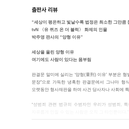
은 뇌물로 받은 돈을 꼬박꼬박 모아 적금을 붓는다.
출판사 리뷰
--- p.55
“세상이 평온하고 빛날수록 법정은 최소한 그만큼 
판사로서의 가정과 후회는 애틋하거나 처량하다기보
tvN 〈유 퀴즈 온 더 블럭〉 화제의 인물
고인을 석방했더라면 그의 아내가 생활고로 자살하
박주영 판사의 “양형 이유”
더라면 추가적인 피살자도 없었을 텐데…. 후회로 남
--- p.78
세상을 울린 양형 이유
여기에도 사람이 있다는 몸부림
위험을 외주화하고 하루 평균 노동자 다섯 명이 사망
꺼이 용인하는 나라, 하루 평균 노동자 다섯 명의 
판결문 말미에 실리는 ‘양형(量刑) 이유’ 부분은 
억 원이 전부인 이 나라에서, 일을 마치고 집으로 
문장”으로 가득한 냉혹한 판결문에서 그나마 형식
이 과연 행복할까. 위험을 외주화할 수 있다. 죽음도 
오랫동안 형사재판을 하며 사건 당사자나 사회에 특별
--- p.103
“성범죄 관련 법규의 수범자인 우리가 성범죄, 
왜 소수자를 보호해야 하냐고? 사실 이 질문은 처
자유롭게 만질 수 있는 사람은 오직 그 타인뿐이다.”
지 않듯, 다수가 소수자를 보호하는 것이 아니다. 
--- p.123
“‘저녁 있는 삶’을 추구하는 이 시대 대한민국