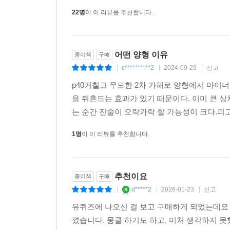
비참한 현실과 인간의 고통이 철철 흐르는 저자의
22명
이 이 리뷰를 추천합니다.
때문이다. 저자는 《어떤 양형 이유》에 “법이 무엇
부역하는 것이라고 말해야 한다”고 썼다. 세상이
사랑뿐이다.
어떤 양형 이유
종이책
구매
c**********2
2024-09-29
신고
|
|
|
p40거칠고 무모한 2차 가해로 양형에서 마이
을 뒤흔드는 효과가 있기 때문이다. 이미 큰 
는 순간 진술이 오락가락 할 가능성이 크다.피
1명
이 이 리뷰를 추천합니다.
추천이요
종이책
구매
d*****2
2026-01-23
신고
|
|
|
유퀴즈에 나오신 걸 보고 구매하게 되었는데요 
꼈습니다. 뭉클 하기도 하고, 미처 생각하지 