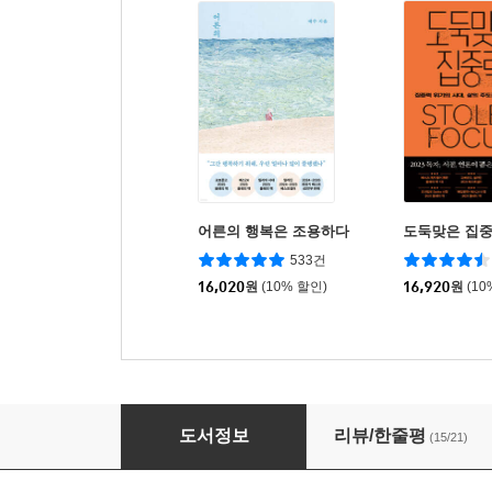
어른의 행복은 조용하다
도둑맞은 집
533건
16,020
원
(10% 할인)
16,920
원
(10
어떤 양형 이유
도서정보
리뷰/한줄평
(15/21)