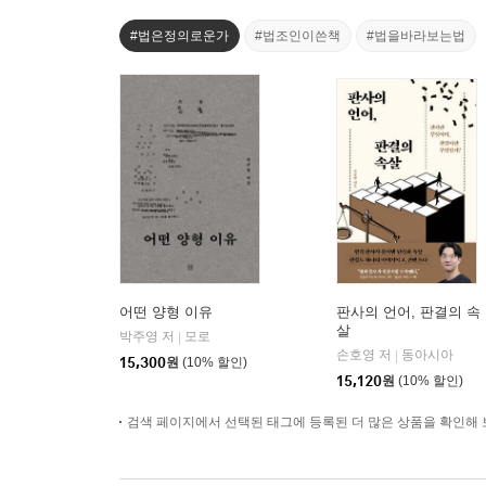
#법은정의로운가
#법조인이쓴책
#법을바라보는법
어떤 양형 이유
판사의 언어, 판결의 속
살
박주영 저
모로
|
손호영 저
동아시아
|
15,300
원
(10% 할인)
15,120
원
(10% 할인)
검색 페이지에서 선택된 태그에 등록된 더 많은 상품을 확인해 