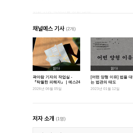
장화 신은 고양이를 위한 변명
본투비 블루
채널예스 기사
우리를 슬프게 하는 것들
(2개)
우리 자기
습설
얼어버린 어깨
3장 부탁받은 정의
읽다
읽다
곽아람 기자의 작업실 -
[어떤 양형 이유] 법을 
『탁월한 피해자』 | 예스24
는 법관의 태도
회전문 집사
2026년 06월 05일
2023년 01월 12일
법대 아래에서
무지외반증
부탁받은 정의
법은 사랑처럼
저자 소개
(1명)
에필로그