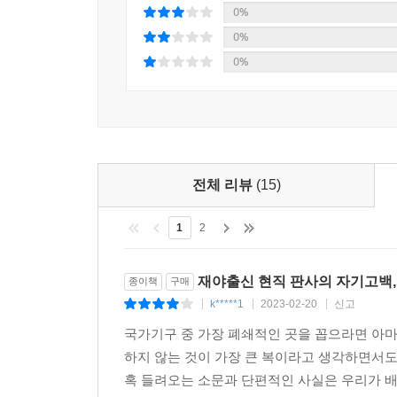
0%
《어떤 양형 이유》에는 판결문으로 내보일 수 없
0%
오가고, 일주일에 A4 4천 쪽 정도를 읽기 위해
0%
증거가 없으면 믿지 못하고, 밖에서 누군가 자신을
어렵고 무거우며 처절하다.
법은 사랑처럼
법을 대하는 법관의 태도
전체 리뷰
(15)
존 마셜 할란(John Marshall Harlan) 대
1
2
역시 “모든 종류의 차별을 부인”하는 색맹이라며 
법이야말로 빈부와 성별과 성 정체성 등 어느 것에
재야출신 현직 판사의 자기고백, 
종이책
구매
k*****1
2023-02-20
신고
|
|
|
일반 국민들에게 법은 주먹보다 멀고 어렵지만 “보
저자는 법의 집행자로서 이 사실을 잊지 않기 위해 
국가기구 중 가장 폐쇄적인 곳을 꼽으라면 아
현장과 소통”한다. 이런 마음을 품으려면 사람을 향한
하지 않는 것이 가장 큰 복이라고 생각하면서
혹 들려오는 소문과 단편적인 사실은 우리가 배워