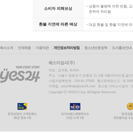
상품의 불량에 의한 반품, 교
소비자 피해보상
준하여 처리됨
환불 지연에 따른 배상
대금 환불 및 환불 지연에 
회사소개
인재채용
이용약관
개인정보처리방침
청소년보호정책
도서홍보안내
대표 : 김석환, 최세라
주소 : 서울시 영등포구 은행로 11, 5층~6층(여의도동,일신
사업자등록번호 : 229-81-37000 통신판매업신고 : 제 200
이메일 : yes24help@yes24.com 호스팅 서비스사업자 :
Copyright ⓒ YES24 Corp. All Rights Reserved.