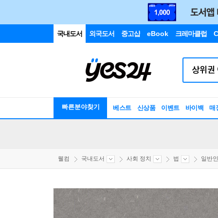
국내도서
외국도서
중고샵
eBook
크레마클럽
C
빠른분야찾기
베스트
신상품
이벤트
바이백
매
웰컴
국내도서
사회 정치
법
일반인을