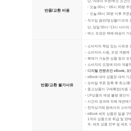
단, 아래의 주문/취소 조건인
오늘 00시 ~ 06시 30분 
반품/교환 비용
오늘 06시 30분 이후 주문
직수입 음반/영상물/기프트 
단, 당일 00시~13시 사이
박스 포장은 택배 배송이 가
소비자의 책임 있는 사유로 
소비자의 사용, 포장 개봉에 
복제가 가능한 상품 등의 포장을 
소비자의 요청에 따라 개별
디지털 컨텐츠인 eBook, 
eBook 대여 상품은 대여 기
모바일 쿠폰 등록 후 취소/환
반품/교환 불가사유
중고상품이 구매확정(자동 
LP상품의 재생 불량 원인이 기
시간의 경과에 의해 재판매가
전자상거래 등에서의 소비자
eBook 세트 상품은 일괄 
1개의 상품으로 취급 및 판매
우, 세트 상품 전부 및 세트