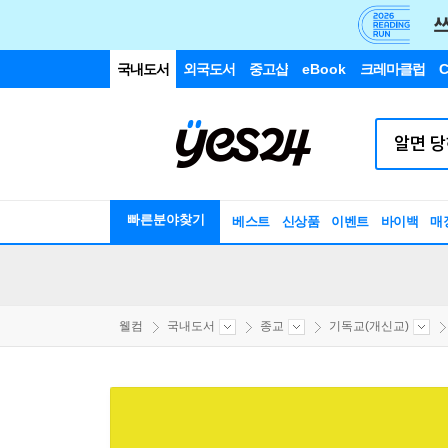
국내도서
외국도서
중고샵
eBook
크레마클럽
C
빠른분야찾기
베스트
신상품
이벤트
바이백
매
웰컴
국내도서
종교
기독교(개신교)