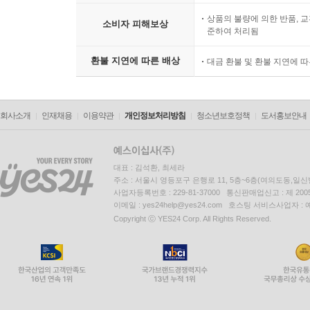
상품의 불량에 의한 반품, 교
소비자 피해보상
준하여 처리됨
환불 지연에 따른 배상
대금 환불 및 환불 지연에 
회사소개
인재채용
이용약관
개인정보처리방침
청소년보호정책
도서홍보안내
대표 : 김석환, 최세라
주소 : 서울시 영등포구 은행로 11, 5층~6층(여의도동,일신
사업자등록번호 : 229-81-37000 통신판매업신고 : 제 200
이메일 : yes24help@yes24.com 호스팅 서비스사업자 :
Copyright ⓒ YES24 Corp. All Rights Reserved.