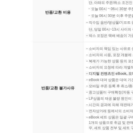
단, 아래의 주문/취소 조건인
오늘 00시 ~ 06시 30분 
반품/교환 비용
오늘 06시 30분 이후 주문
직수입 음반/영상물/기프트 
단, 당일 00시~13시 사이
박스 포장은 택배 배송이 가
소비자의 책임 있는 사유로 
소비자의 사용, 포장 개봉에 
복제가 가능한 상품 등의 포장을 
소비자의 요청에 따라 개별
디지털 컨텐츠인 eBook, 
eBook 대여 상품은 대여 기
모바일 쿠폰 등록 후 취소/환
반품/교환 불가사유
중고상품이 구매확정(자동 
LP상품의 재생 불량 원인이 기
시간의 경과에 의해 재판매가
전자상거래 등에서의 소비자
eBook 세트 상품은 일괄 
1개의 상품으로 취급 및 판매
우, 세트 상품 전부 및 세트