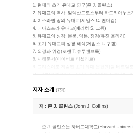
1. 현대의 초기 유대교 연구(존 J. 콜린스)
2. 유대교의 역사: 알렉산드로스부터 하드리아누스까
3. 이스라엘 땅의 유대교(제임스 C. 밴더캠)
4. 디아스포라 유대교(에리히 S. 그륀)
5. 유대교의 성경: 본문, 역본, 정경(유진 울리히)
6. 초기 유대교의 성경 해석(제임스 L. 쿠겔)
7. 외경과 위경(로렌 T. 슈투켄브룩)
8. 사해문서(아이버트 티첼라르)
9. 그리스어로 저술된 초기 유대 문헌(카텔 베르텔로
10. 필론(그레고리 E. 스털링, 데이비드 T. 루니아, 
11. 요세푸스(스티브 메이슨, 제임스 S. 맥라렌, 존 M
저자 소개
12. 고고학, 파피루스, 비문(위르겐 K. 창엔베르크)
(7명)
13. 그리스인과 로마인 가운데 있었던 유대인(미리암
14. 초기 유대교와 초기 기독교(대니얼 C. 할로우)
저 :
존 J. 콜린스
(John J. Collins)
15. 초기 유대교와 랍비 유대교(로렌스 H. 쉬프만)
존 J. 콜린스는 하버드대학교(Harvard Universi
기고자들