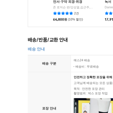
언서·구약 외경·위경
녹서
존 로저슨 편/강성열,김근주,김동혁 역
Danie
IVP
|
2건
64,800
원
(10% 할인)
17,9
배송/반품/교환 안내
배송 안내
예스24 배송
배송 구분
배송비 : 무료배송
안전하고 정확한 포장을 위해 
고객님께 배송되는 모든 상품을
목적 : 안전한 포장 관리
촬영범위 : 박스 포장 작업
포장 안내