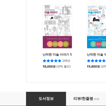
난처한 미술 이야기 5
난처한 미술 
109건
18,000
원
(10% 할인)
19,800
원
(10
초기 유대교
도서정보
리뷰/한줄평
(1/1)