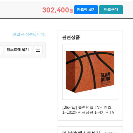
302,400
카트에 넣기
바로구매
원
완결된 상품입니다.
관련상품
매
리스트에 넣기
[Blu-ray] 슬램덩크 TV시리즈
1~101화 + 극장판 1~4기 + TV
스페셜 + 우리말 녹음 (17Disc,
ULTIMATE FAN EDITION) : 블
루레이