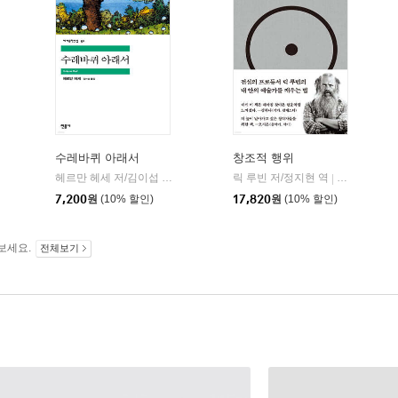
수레바퀴 아래서
창조적 행위
헤르만 헤세 저/김이섭 역
민음사
릭 루빈 저/정지현 역
코쿤북스
|
|
7,200
원
(10% 할인)
17,820
원
(10% 할인)
보세요.
전체보기