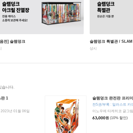
모음전] 슬램덩크
슬램덩크 특별관 / SLAM
시
상시
있습니다.
판 1
슬램덩크 완전판 프리미
전5권/부록 : 일러스트 카
2023년 01월 06일
이노우에 타케히코 글그
63,000
원
(10% 할인)