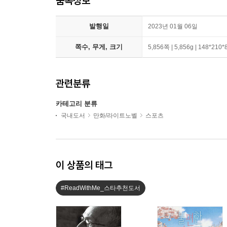
품목정보
발행일
2023년 01월 06일
쪽수, 무게, 크기
5,856쪽 | 5,856g | 148*210
관련분류
카테고리 분류
국내도서
만화/라이트노벨
스포츠
이 상품의 태그
#ReadWithMe_스타추천도서