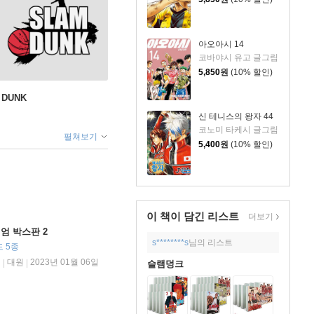
아오아시 14
코바야시 유고 글그림
5,850
원
(10% 할인)
 DUNK
신 테니스의 왕자 44
코노미 타케시 글그림
펼쳐보기
5,400
원
(10% 할인)
이 책이 담긴
리스트
더보기
엄 박스판 2
s********s
님의 리스트
드 5종
림
대원
2023년 01월 06일
|
|
슬램덩크