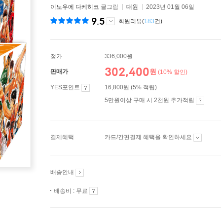
이노우에 다케히코
글그림
대원
2023년 01월 06일
9.5
회원리뷰(
183
건)
정가
336,000원
302,400
원
판매가
(10% 할인)
YES포인트
16,800원 (5% 적립)
5만원이상 구매 시 2천원 추가적립
결제혜택
카드/간편결제 혜택을 확인하세요
배송안내
배송비 : 무료