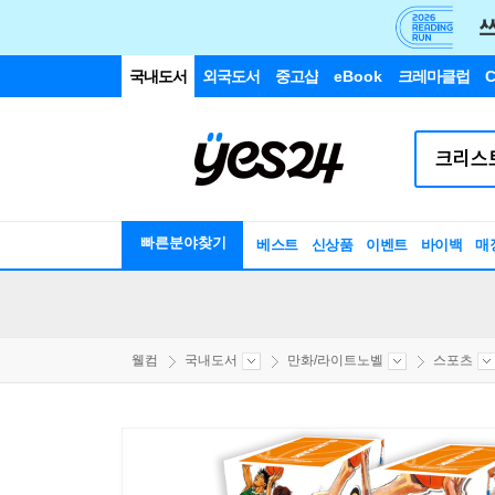
국내도서
외국도서
중고샵
eBook
크레마클럽
C
빠른분야찾기
베스트
신상품
이벤트
바이백
매
웰컴
국내도서
만화/라이트노벨
스포츠