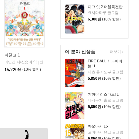
디그 잇 2 더블특전판
요시다마루 글그림
6,300
원
(10% 할인)
이 분야 신상품
더보기
파친코 1
FIRE BALL！ 파이어
이민진 저/신승미 역
인플루엔셜
|
볼! 1
14,220
원
(10% 할인)
타츠 유키노부 글그림
5,850
원
(10% 할인)
치하야 리스타트! 1
타케우치 홀로 글그림
5,850
원
(10% 할인)
아오아시 15
코바야시 유고 글그림
5,850
원
(10% 할인)