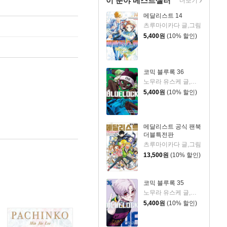
이 분야 베스트셀러
더보기
메달리스트 14
츠루마이카다 글,그림
5,400
원
(10% 할인)
코믹 블루록 36
노무라 유스케 글,그림/카네시로 무네유키 원저
5,400
원
(10% 할인)
메달리스트 공식 팬북
더블특전판
츠루마이카다 글,그림
13,500
원
(10% 할인)
코믹 블루록 35
노무라 유스케 글,그림/카네시로 무네유키 원저
5,400
원
(10% 할인)