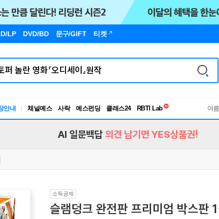
D/LP
DVD/BD
문구
/GIFT
티켓
독서유형검사
RBTI Lab
장안내
채널예스
사락
예스펀딩
클래스24
여
독서유형검사
AI 일문백답
의견 남기면 YES상품권!
소득공제
슬램덩크 완전판 프리미엄 박스판 1