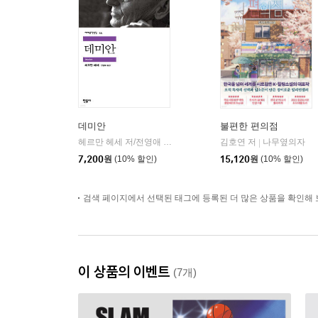
데미안
불편한 편의점
헤르만 헤세 저/전영애 역
민음사
김호연 저
나무옆의자
|
|
7,200
원
(10% 할인)
15,120
원
(10% 할인)
검색 페이지에서 선택된 태그에 등록된 더 많은 상품을 확인해 
이 상품의 이벤트
(7개)