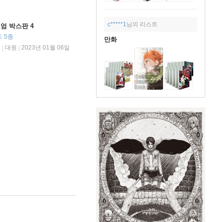
c*****1
님의 리스트
엄 박스판 4
드 5종
만화
림
대원
2023년 01월 06일
|
|