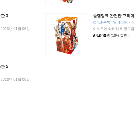
판 3
슬램덩크 완전판 프리미
전5권/부록 : 일러스트 카
2023년 01월 06일
이노우에 타케히코 글그
63,000
원
(10% 할인)
판 5
2023년 01월 06일