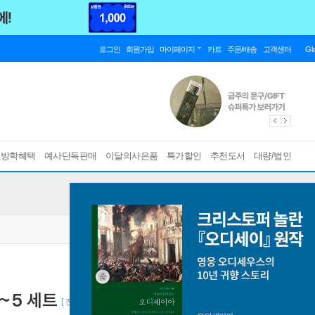
로그인
회원가입
마이페이지
카트
주문/배송
고객센터
Gl
름방학혜택
예사단독판매
이달의사은품
특가할인
추천도서
대량/법인
~5 세트
[ 전24권, 묶음상품 ]