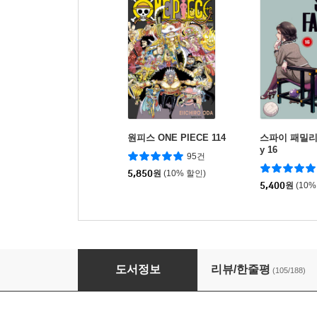
원피스 ONE PIECE 114
스파이 패밀리 S
y 16
95건
5,850
원
(10% 할인)
5,400
원
(10%
슬램덩크 챔프
도서정보
리뷰/한줄평
(105/188)