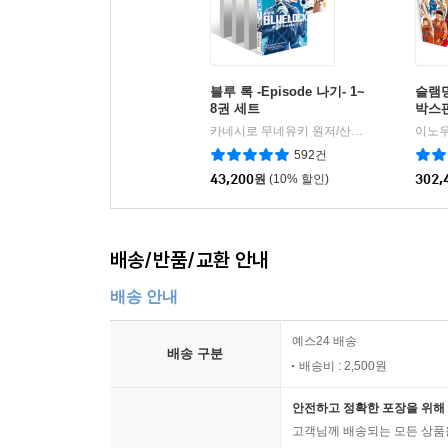
블루 록 -Episode 나기- 1~
슬램
8권 세트
박스판
카네시로 무네유키 원저/산노미야 코타 글그림
이노우
592건
43,200
원
(10% 할인)
302,
배송/반품/교환 안내
배송 안내
예스24 배송
배송 구분
배송비 : 2,500원
안전하고 정확한 포장을 위해 
고객님께 배송되는 모든 상품을