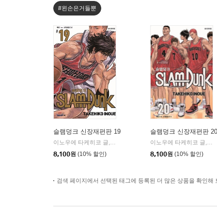
#왼손은거들뿐
슬램덩크 신장재편판 19
슬램덩크 신장재편판 2
이노우에 타케히코 글,그림
대원
이노우에 타케히코 글,그림
|
8,100
원
(10% 할인)
8,100
원
(10% 할인)
검색 페이지에서 선택된 태그에 등록된 더 많은 상품을 확인해 