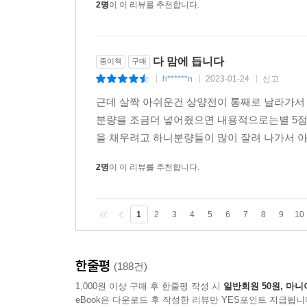
2명
이 이 리뷰를 추천합니다.
다 맘에 듭니다
종이책
구매
h******n
2023-01-24
신고
|
|
|
근데 살짝 아쉬운건 상양전이 통째로 날라가
분량을 조금더 넣어줬으면 내용적으로는별 5점일
을 채우려고 하니분량들이 많이 잘려 나가서 아
2명
이 이 리뷰를 추천합니다.
1
2
3
4
5
6
7
8
9
10
한줄평
(188건)
1,000원 이상 구매 후 한줄평 작성 시
일반회원 50원, 마니
eBook은 다운로드 후 작성한 리뷰만 YES포인트 지급됩니