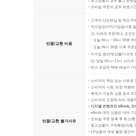
중고상품의 경우 출고 완료일
모바일 쿠폰의 경우 유효기간(
고객의 단순변심 및 착오구
직수입양서/직수입일서중 일
단, 아래의 주문/취소 조건인
오늘 00시 ~ 06시 30분 
반품/교환 비용
오늘 06시 30분 이후 주문
직수입 음반/영상물/기프트 
단, 당일 00시~13시 사이
박스 포장은 택배 배송이 가
소비자의 책임 있는 사유로 
소비자의 사용, 포장 개봉에 
복제가 가능한 상품 등의 포장을 
소비자의 요청에 따라 개별
디지털 컨텐츠인 eBook, 
eBook 대여 상품은 대여 기
모바일 쿠폰 등록 후 취소/환
반품/교환 불가사유
중고상품이 구매확정(자동 
LP상품의 재생 불량 원인이 기