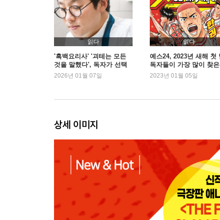
읽다
읽다
'흑백요리사' '괴테는 모든
예스24, 2023년 새해 첫
것을 말했다', 독자가 선택
독자들이 가장 많이 찾은
한 2026 새해 첫 책은? | 예
은?
2026년 01월 07일
2023년 01월 05일
스24
상세 이미지