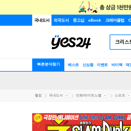
국내도서
외국도서
중고샵
eBook
크레마클럽
C
빠른분야찾기
베스트
신상품
이벤트
바이백
매
웰컴
국내도서
만화/라이트노벨
스포츠