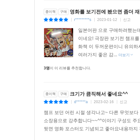
영화를 보기전에 봤으면 좀더 
종이책
구매
r*********s
2023-01-12
신고
|
|
|
일본어판 으로 구매하려했는데
이네요! 극장판 보기전 챔프를
화책 이 두꺼운편이니 유의하
여러가지 좋은 감...
더보기
3명
이 이 리뷰를 추천합니다.
크기가 큼직해서 좋네요^^
종이책
구매
d******a
2023-02-16
신고
|
|
|
챔프 보던 어린 시절 생각나고~ 다른 무엇보다
소장용으로 강추합니다~~^^이야기 구성도 주요
뒷면 영화 포스터도 기념되고 좋아요내용까지 전