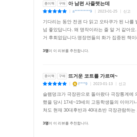
아 남편 사줄랫는데
종이책
구매
a**********9
2023-01-25
신고
|
|
|
기다리는 동안 전권 다 읽고 오타쿠가 된 나를
넘 좋았답니다. 왜 명작이라는 줄 알 거 같아
거 후회없답니다.명장면들의 화가 집중된 책이라
3명
이 이 리뷰를 추천합니다.
뜨거운 코트를 가르며~
종이책
구매
t****9
2023-01-13
신고
|
|
|
슬램덩크가 극장판으로 돌아왔다 극장통계에 의하면
했을 당시 17세~19세의 고등학생들의 이야기
쳐도 현재 30대후반과 40대초반 극장관람하는
3명
이 이 리뷰를 추천합니다.