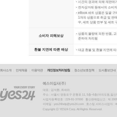
시간의 경과에 의해 재판매가
전자상거래 등에서의 소비자
eBook 세트 상품은 일괄 
1개의 상품으로 취급 및 판매
우, 세트 상품 전부 및 세트
상품의 불량에 의한 반품, 교
소비자 피해보상
준하여 처리됨
환불 지연에 따른 배상
대금 환불 및 환불 지연에 
회사소개
인재채용
이용약관
개인정보처리방침
청소년보호정책
도서홍보안내
대표 : 김석환, 최세라
주소 : 서울시 영등포구 은행로 11, 5층~6층(여의도동,일신
사업자등록번호 : 229-81-37000 통신판매업신고 : 제 200
이메일 : yes24help@yes24.com 호스팅 서비스사업자 :
Copyright ⓒ YES24 Corp. All Rights Reserved.