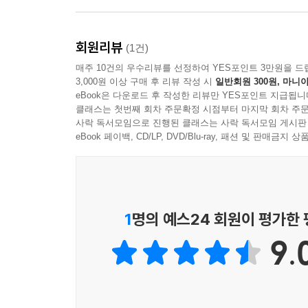
회원리뷰
(1건)
■보다 자유로워지기 위하여
매주 10건의 우수리뷰를 선정하여 YES포인트 3만원을 드
3,000원 이상 구매 후 리뷰 작성 시
일반회원 300원, 마니아
eBook은 다운로드 후 작성한 리뷰만 YES포인트 지급됩니
마이조 오타로의 문장은 간결하다. 시간을 마구 넘나
클래스는 첫번째 회차 주문확정 시점부터 마지막 회차 주문
문장으로 뒤집는다. 인간의 본질은 결국 “뼈”라는
사락 독서모임으로 진행된 클래스는 사락 독서모임 게시판
얼어붙은 자갈돌은 밟을 때마다 카랑, 코롱, 하고
eBook 페이백, CD/LP, DVD/Blu-ray, 패션 및 판매금
간파당해 끊임없이 전복된다. 『인간의 제로는 뼈
오타로의 문체 덕분이다. 문학의 가장 큰 미덕이
각자의 삶 곳곳에 도사리고 있는 답답한 문제
자유로움이다.
1
명의 예스24 회원이 평가한
9.
■진지한 괴짜 소녀 카오리