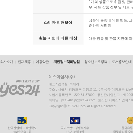
1개의 상품으로 취급 및 판매
우, 세트 상품 전부 및 세트
상품의 불량에 의한 반품, 교
소비자 피해보상
준하여 처리됨
환불 지연에 따른 배상
대금 환불 및 환불 지연에 
회사소개
인재채용
이용약관
개인정보처리방침
청소년보호정책
도서홍보안내
대표 : 김석환, 최세라
주소 : 서울시 영등포구 은행로 11, 5층~6층(여의도동,일신
사업자등록번호 : 229-81-37000 통신판매업신고 : 제 200
이메일 : yes24help@yes24.com 호스팅 서비스사업자 :
Copyright ⓒ YES24 Corp. All Rights Reserved.