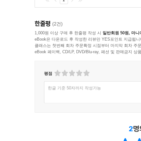
살점과 이야기를 덧붙여 간다.” 모두 같은 제로(
시끄러운 소동극 속에서도 카오리는 삶의 본질을 향
한줄평
(2건)
1,000원 이상 구매 후 한줄평 작성 시
일반회원 50원, 마니
eBook은 다운로드 후 작성한 리뷰만 YES포인트 지급됩니
클래스는 첫번째 회차 주문확정 시점부터 마지막 회차 주문
eBook 페이백, CD/LP, DVD/Blu-ray, 패션 및 판매금
평점
한글 기준 50자까지 작성가능
2
명