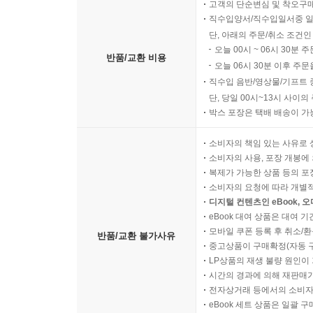
고객의 단순변심 및 착오구
직수입양서/직수입일서중 일
단, 아래의 주문/취소 조건인
오늘 00시 ~ 06시 30분 
반품/교환 비용
오늘 06시 30분 이후 주문
직수입 음반/영상물/기프트 
단, 당일 00시~13시 사이
박스 포장은 택배 배송이 가
소비자의 책임 있는 사유로 
소비자의 사용, 포장 개봉에 
복제가 가능한 상품 등의 포장을 
소비자의 요청에 따라 개별
디지털 컨텐츠인 eBook, 
eBook 대여 상품은 대여 기
모바일 쿠폰 등록 후 취소/환
반품/교환 불가사유
중고상품이 구매확정(자동 
LP상품의 재생 불량 원인이 기
시간의 경과에 의해 재판매가
전자상거래 등에서의 소비자
eBook 세트 상품은 일괄 