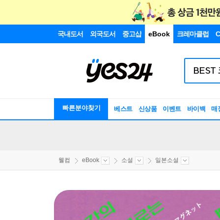
국내도서
외국도서
중고샵
eBook
크레마클럽
C
빠른분야찾기
베스트
신상품
이벤트
바이백
매
웰컴
eBook
소설
일본소설