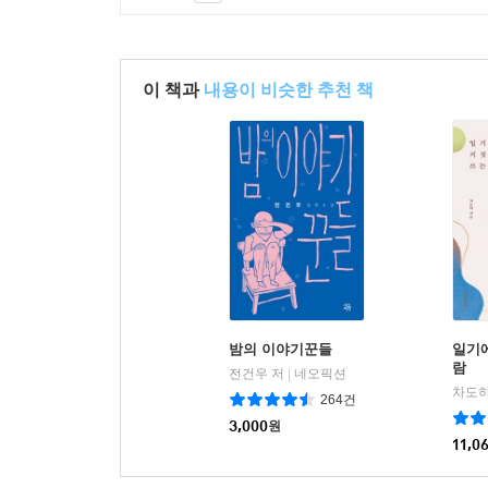
이 책과
내용이 비슷한 추천 책
밤의 이야기꾼들
일기
람
전건우 저
네오픽션
|
차도하
264건
3,000
원
11,0