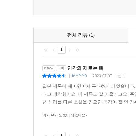
깊은 속내를 고백할 친구도, 좋아하는 상대도 없는 
차곡차곡 쌓여 한 편의 서사가 된다. 카오리의 이야
때도 있고, 얼마를 쥐여 주면 아빠가 여자 친구와
발전되지 못한 채 순간들로만 남아 고여 있기도 
카오리는 이렇게 생각한다. “재미없는 패턴에 조금이
전체 리뷰
(1)
않는 인간에게는 이해될 리가 없다.” 동생의 말
1
이야기만을 생각하는 걸까? 카오리가 믿는 이야기
인간의 제로는 뼈
eBook
구매
h*******0
2023-07-07
신고
|
|
|
■카오리가 찾아 헤매는 ‘진짜’ 이야기
일단 제목이 재미있어서 구매하게 되었습니다. 
다고 생각했어요. 이 제목도 잘 어울리고요. 
카오리의 의지 덕분일까, 카오리 주변에는 이야깃거리
년 심리를 다룬 소설을 읽으면 공감이 잘 안 가는
소식, 동생과의 피 튀기는 싸움, 동생이 학교에서 
때마다 카오리는 의심을 거두지 않는다. 이 사건이
이 리뷰가 도움이 되었나요?
사건들은 낱낱이 분석되고 재정립되어 카오리의 삶
공상을 거듭하는 이유는 이것이 카오리가 인간과 
1