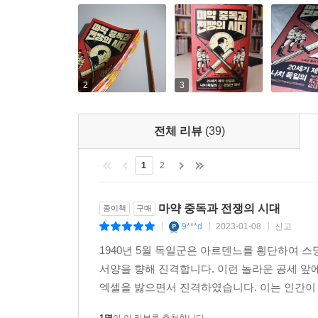
- [워싱턴 포스트]
--- p.321
2
3
전체 리뷰
(39)
1
2
마약 중독과 전쟁의 시대
종이책
구매
9***d
2023-01-08
신고
|
|
|
1940년 5월 독일군은 아르덴느를 횡단하여 
서양을 향해 진격합니다. 이런 놀라운 공세 앞
엑셀을 밣으면서 진격하였습니다. 이는 인간이