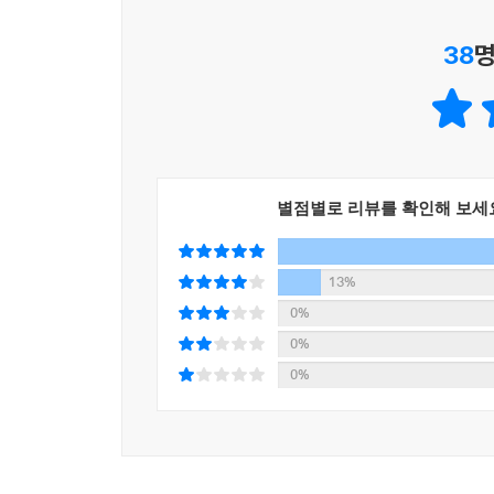
기자 생활을 했고 소설로 데뷔해 호평을 받은 이
38
명
행군 과정에서 수감자들이 어떤 학대를 받았는지는 리
사생활을 유려한 문체로 그려 냈다. 페르비틴 지침
램을 섭취한 상태에서 다음 날 오전에도 계속 걸은 
있게 끌어들이며 역사적 상황에 대한 이해를 높인다
고서에 냉소적으로 적혀 있다. 그는 13시에야 막사
역사의 전체 그림을 바꿔 주었다고 찬사를 보냈으며
없었다. 20시경 같은 약물이 다시 배포되었다. 그날
이는 이 책이 역사서로서 신뢰할 만하다는 점을 뒷
--- p.297
별점별로 리뷰를 확인해 보세
이 책은 제2차 세계 대전을 바라보는 관점을 바꿔 
히틀러는 황금 핀셋으로 자신의 누리끼리한 피부를
사람에게 고통을 야기했다는 점을 빼놓을 수 없을 
지나 자신의 시스템에 침투하여 이제 내부에서부터
사혈을 시도했다. 하지만 히틀러의 혈액은 호르몬과
13%
직접 발굴한 희귀 문서, 역사적 사진 자료, 탁월한
자 응고되어 버렸다. 결국 사혈도 실패했다.
0%
- [뉴욕 타임스]
--- p.319
0%
0%
제2차 세계 대전에 대해 우리가 알고 있던 것을 확 
1945년 3월 19일 독재자는 자신의 허무주의를 
- [가디언]
영토 내의 모든 군사 교통 시설, 통신 시설, 산업 시
량, 항구 시설을 폭파하고, 모든 전기선을 끊고, 
제3 제국의 마약 사용에 대한 매혹적이고 흥미진진한