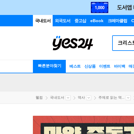
국내도서
외국도서
중고샵
eBook
크레마클럽
C
빠른분야찾기
베스트
신상품
이벤트
바이백
매
웰컴
국내도서
역사
주제로 읽는 역...