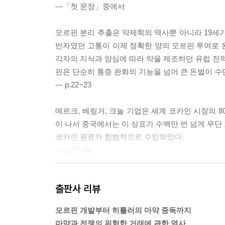
---「첫 문장」중에서
모르핀 분리 추출은 약제학의 역사뿐 아니라 19세기
반자였던 고통이 이제 정확한 양의 모르핀 투여로
각자의 지식과 양심에 따라 약을 제조하던 유럽 전역
핀은 단순히 통증 완화의 기능을 넘어 큰 돈벌이 수
--- p.22~23
메르크, 베링거, 크놀 기업은 세계 코카인 시장의
이 나서 중국에서는 이 상표가 수백만 번 넘게 무단
코카인 원료가 합법적으로 수입되었다.
--- p.27~28
심지어 메스암페타민을 넣은 프랄린(초코 견과류 
출판사 리뷰
비틴 알약의 거의 다섯 배에 달했다. 당시 가장 많
을 선사하는 힐데브란트 프랄린!〉이 과자는 카페인
모르핀 개발부터 히틀러의 마약 중독까지
일이 한결 수월해지고 살도 빠진다고 했다. 이 이
마약과 전쟁의 위험한 거래에 관한 역사