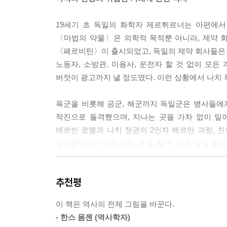
--- p.62
19세기 초 독일의 화학자 제르튀르너는 아편에서
템러사는 하루에 83만 3,000정의 알약을 생산했다
〈마법의 약물〉은 의학적 목적뿐 아니라, 제약 
했기 때문이다. 이제는 하인리히 뵐도 부모에게 페
〈페르비틴〉이 출시되었고, 독일의 제약 회사들은 크
--- p.101
노동자, 소방관, 미용사, 운전자 할 것 없이 
버젓이 광고까지 낼 정도였다. 이런 상황에서 나치 
로멜 소장은 한 치의 망설임 없이 그대로 적진으로 
차량이 사방으로 사격을 가하면서 10킬로미터 넘게
육군을 비롯해 공군, 해군까지 독일군은 병사들에
뚝 흘러내렸고, 곳곳에 죽은 자와 다친 자들이 무수
적진으로 돌격했으며, 지나는 곳을 가차 없이 밀
전차 위에 꼿꼿이 선 채 이 모든 상황을 진두지휘했
에르빈 로멜과 나치 정권의 2인자 헤르만 괴링, 
--- p.114~115
장교들에게서 의존성과, 우울, 불안, 의욕 상실 등
또 다른 참모 장교는 한 달 반 동안 서른세 번의 
히틀러는 다른 누구보다도 손쉽게, 그리고 원하는 
받았다.102 의존성도 드러났다. 점점 더 많은 군
추천평
만났으나, 이후 모렐은 히틀러의 주치의로서 각종 마
자마자 불안 증세를 보였고, 기분이 나빠졌다. 페
동물성 호르몬 제제와 스테로이드를 투여받았고, 
좋아졌으며, 그럴수록 이 상태를 개선하려고 점점 더
이 책은 역사의 전체 그림을 바꾼다.
모르핀의 두 배에 달했고, 투여 방법에 따라 헤로인
--- p.132
- 한스 몸젠 (역사학자)
빠져든 히틀러는 모렐에게 더욱 의존했다. 마약을 