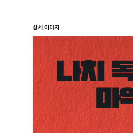
센하우젠 강제 수용소│알약 정찰대│진정한 몰락│세
감사의 말
상세 이미지
한스 몸젠의 후기 - 국가 사회주의와 정치적 현실감
주
참고 문헌
사진 출처
찾아보기