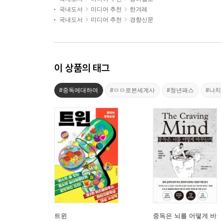
국내도서
미디어 추천
한겨레
국내도서
미디어 추천
경향신문
이 상품의 태그
#중독에대하여
#ㅁㅁ로본세계사
#청년패스
#나치
트윈
중독은 뇌를 어떻게 바