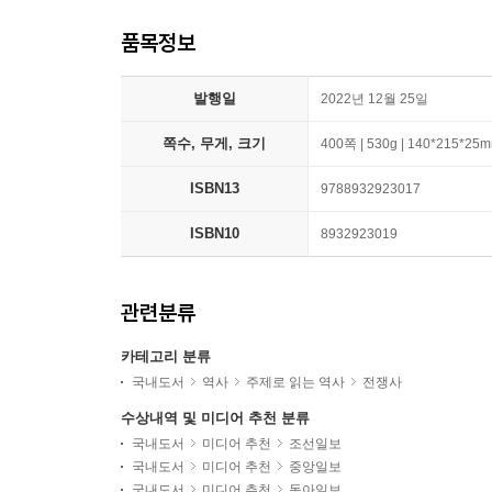
품목정보
발행일
2022년 12월 25일
쪽수, 무게, 크기
400쪽 | 530g | 140*215*25
ISBN13
9788932923017
ISBN10
8932923019
관련분류
카테고리 분류
국내도서
역사
주제로 읽는 역사
전쟁사
수상내역 및 미디어 추천 분류
국내도서
미디어 추천
조선일보
국내도서
미디어 추천
중앙일보
국내도서
미디어 추천
동아일보