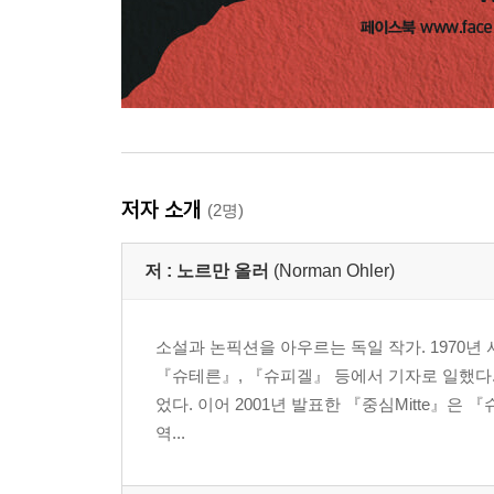
저자 소개
(2명)
저 :
노르만 올러
(Norman Ohler)
소설과 논픽션을 아우르는 독일 작가. 1970
『슈테른』, 『슈피겔』 등에서 기자로 일했다. 1
었다. 이어 2001년 발표한 『중심Mitte』은 
역...