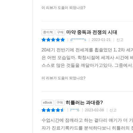
이 리뷰가 도움이 되었나요?
마약 중독과 전쟁의 시대
종이책
구매
d********s
2023-01-21
신고
|
|
|
20세기 전반기에 전세계를 휩쓸었던 1, 2차 
은 어떤 모습일까. 학창시절에 세계사 시간에
스스로 많은 것들을 깨달아가고있다. 그중에서도
이 리뷰가 도움이 되었나요?
히틀러는 과대증?
eBook
구매
l****6
2023-02-08
신고
|
|
|
수업시간에 잠깨라고 하는 곁다리 얘기가 더 기
자가 진료기록카드를 분석하다보니 히틀러의 잦