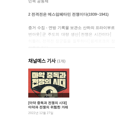
민족 공동체
2 전격전은 메스암페타민 전쟁이다(1939~1941)
증거 수집 - 연방 기록물 보관소 산하의 프라이부
번아웃│군 주도의 대량 생산│전쟁은 시간이다│
히틀러, 전격전 장군들을 질투하다│됭케르크의 정
무릎을 치다
채널예스 기사
3 하이 히틀러 - 환자 A와 주치의(1941~1944)
(1개)
약속의 장소 - 국립 기록물 관리청, 워싱턴 D.C
│〈X〉와 총체적 현실감 상실│오이코달 복용│마
스피드볼│의사들의 전쟁│자기 붕괴│슈퍼 벙커│지
읽다
4 마지막 탐닉 - 피와 마약(1944~1945)
[마약 중독과 전쟁의 시대]
마약과 전쟁의 위험한 거래
에 관한 역사
2022년 12월 27일
연방군 의무 아카데미, 뮌헨│기적의 마약을 찾아서