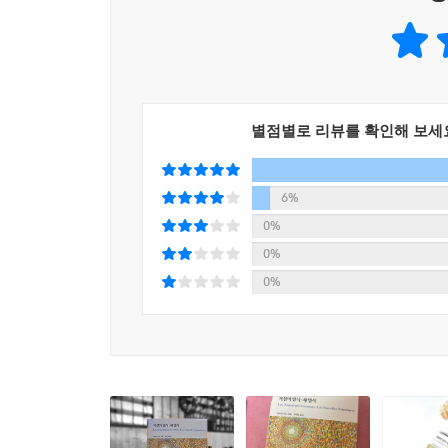
지상에는 어마어마하게 많은 가난과 비탄과 고통과 
토대를 대변했다. 그의 세계는 그 시대의 교양의
그러나 스스로 행복할 줄 모르는 자는 타인의 행복을
오랫동안 젊은 세대들에게 막대한 영향을 끼치며 20
오직 남을 희생시키고 남에게서 빼앗은 것을 소유함
--- pp.247~248
단절과 연속의 글쓰기 『새 양식』
동지여, 사람들이 너에게 제안하는 삶을 그대로 수락
별점별로 리뷰를 확인해 보세
인간은 행복하기 위해 태어났다는 사실, 명백히, 자
다른 사람들의 삶이다. 미래의 어떤 다른 삶이 이 
ㅡ217면
지 마라. 삶의 거의 모든 고통을 책임지는 자는 신
6%
이지 않을 것이다.
『새 양식』은 『지상의 양식』을 발표한 지 38년
0%
해방과 탈주, 행복할 권리와 사랑을 역설하지만,
--- p.316
0%
주체하지 못하는 젊은 영혼이 아니라 고난과 경
0%
정신적 차원이 전면에 등장해, 기독교의 신을 다시
제1차 세계 대전이 휩쓸고 지나가고 서구 제국주의가
집중하던 것에서 나아가, 자신이 행복하기 위해서는 
시간의 변화와 숙고를 담아 이 책이 탄생한다. 그
그대로 수락〉하지 말고, 〈삶이 더 아름다울 수