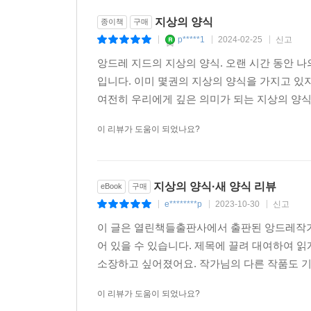
인간 존재의 고유성과 독자성에 대해 이보다 더 열
지상의 양식
종이책
구매
것과 동일한 설렘을 독자들이 경험하기를 바랐다.
p*****1
2024-02-25
신고
|
|
|
결합시키기. 이것이야말로 『지상의 양식』에서 끌어
앙드레 지드의 지상의 양식. 오랜 시간 동안 나
입니다. 이미 몇권의 지상의 양식을 가지고 
여전히 우리에게 깊은 의미가 되는 지상의 양식이
이 리뷰가 도움이 되었나요?
지상의 양식·새 양식 리뷰
eBook
구매
e********p
2023-10-30
신고
|
|
|
이 글은 열린책들출판사에서 출판된 앙드레작가님
어 있을 수 있습니다. 제목에 끌려 대여하여 
소장하고 싶어졌어요. 작가님의 다른 작품도 기대
이 리뷰가 도움이 되었나요?