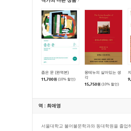
작가의 다른 상품
좁은 문 (완역본)
몽테뉴의 살아있는 생
각
11,700
원
(10% 할인)
9
15,750
원
(10% 할인)
역 :
최애영
서울대학교 불어불문학과와 동대학원을 졸업하고, 파