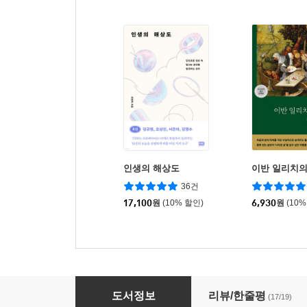
인생의 해상도
이반 일리치의
36건
17,100
원
(10% 할인)
6,930
원
(10%
지상의 양식·새 양식
도서정보
리뷰/한줄평
(17/19)