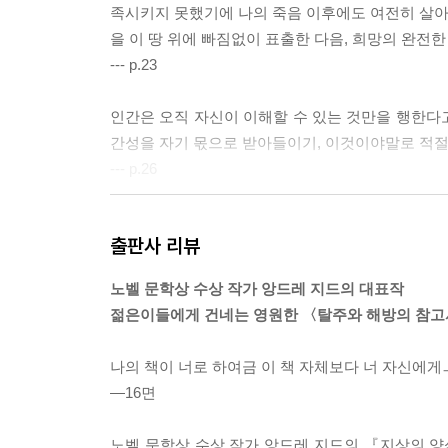
족시키지 못했기에 나의 죽음 이후에도 여전히 살아 
을 이 땅 위에 빠짐없이 표출한 다음, 희망의 완전한
--- p.23
인간은 오직 자신이 이해할 수 있는 것만을 행한다고
간성을 자기 몫으로 받아들이기, 이것이야말로 적절
--- p.26
오, 나타나엘, 네 정신의 피로는 모두 네가 소유한 
출판사 리뷰
만이 유일한 재산이라는 사실을 깨닫지도 못한다. 
새로워지기 위해 다른 삶들을 허용하는 것일 뿐이며,
노벨 문학상 수상 작가 앙드레 지드의 대표작
하기 위한 것이다. 너의 말이 울려 퍼지는 순간은 
젊은이들에게 건네는 영원한 〈탈주와 해방의 참
어라.
나타나엘, 네 안에 있는 모든 책들을 불태워 버려라.
나의 책이 너로 하여금 이 책 자체보다 너 자신에게
--- p.35
―16면
삶은 우리에게
노벨 문학상 수상 작가 앙드레 지드의 『지상의 양