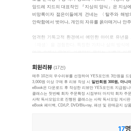
앙드레 지드의 대표작인 『지상의 양식』은 지상에
길들여지지 않은 것, 돌연 발견하는 맛이었다.
비망록이자 젊은이들에게 건네는 〈탈주와 해방의
안락함에서 벗어나, 개인의 자유를 옭아매거나 안주
행복이 이곳, 지상에서
죽음 위에 핀 꽃과 같기를 열렬히 소망한다.
엄격한 기독교적 환경에서 예민한 아이로 유년을 
--- p.189
〈재생〉을 경험한다. 특정한 가치나 삶의 방식에
열광 속에서 무엇도 가로막지 못하는 기쁨과 아름
나의 책을 내던져라. 이 책은 삶을 마주한 수천 개
벗어나 삶의 현재성과 즉각성에 기반한 생생한 감각
큼 잘했을 일이라면, 너는 하지 마라. 너만큼 잘했을
회원리뷰
담아 완성한 작품이 『지상의 양식』이다.
(17건)
을 네 안에서 너 자신과 결합시켜라. 그리고 열광적으
매주 10건의 우수리뷰를 선정하여 YES포인트 3만원을 드
--- p.210
3,000원 이상 구매 후 리뷰 작성 시
일반회원 300원, 마니아
『지상의 양식』에는 이처럼 지드의 내밀한 체험과
eBook은 다운로드 후 작성한 리뷰만 YES포인트 지급됩니
〈자신을 빼닮았지만 허구일 뿐인 한 주인공의 
삶은 사람들이 일반적으로 생각하는 것보다 더 아름다
클래스는 첫번째 회차 주문확정 시점부터 마지막 회차 주문
애썼다. 또한 연대기적 순서를 파악하기도 어렵고,
사락 독서모임으로 진행된 클래스는 사락 독서모임 게시판
왔다. 새롭게 탄생한 법을 따르려면 어떤 법도 모르는 
보이기도 한다. 그러나 『지상의 양식』은 의도된
eBook 페이백, CD/LP, DVD/Blu-ray, 패션 및 판매금
리라. 오, 내가 사랑하는 너, 내가 너를 그곳으로 데
글쓰기를 통해 오히려 자전적 요소들은 은폐된다.
--- p.223
17
명
지드의 작품에는 그 개인의 삶에서 온 많은 것들이 