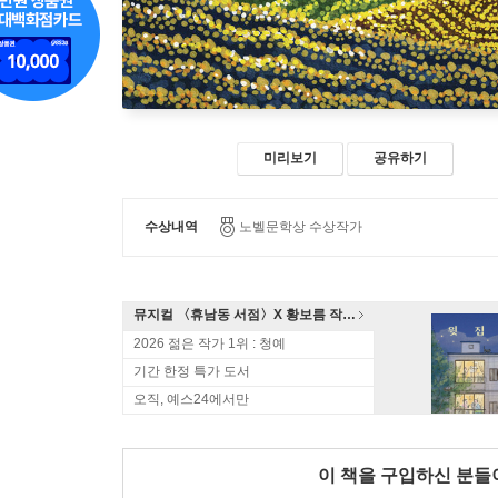
미리보기
공유하기
수상내역
노벨문학상 수상작가
뮤지컬 〈휴남동 서점〉X 황보름 작가 북토크
2026 젊은 작가 1위 : 청예
기간 한정 특가 도서
오직, 예스24에서만
이 책을 구입하신 분