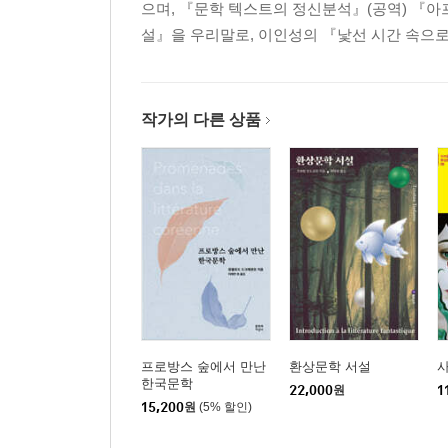
으며, 『문학 텍스트의 정신분석』(공역) 『
설』을 우리말로, 이인성의 『낯선 시간 속으
작가의 다른 상품
프로방스 숲에서 만난
환상문학 서설
사
한국문학
22,000
원
1
15,200
원
(5% 할인)