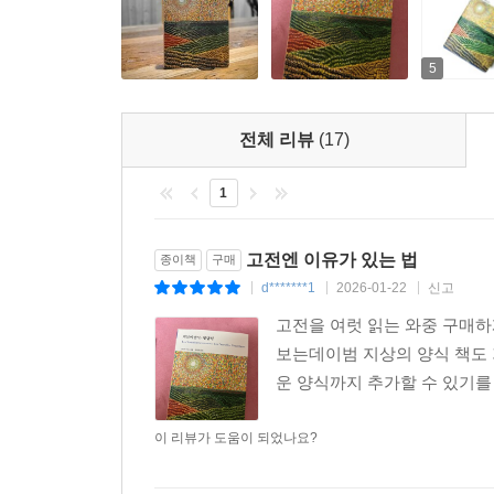
있음을 깨닫게 해준다.
생의 쾌락을 향한 열정과 열광의 찬가
5
다른 어느 곳도 아닌, 오직 너 자신 안에 존재한
전체 리뷰
(17)
자신을, 아! 이 세상에서 둘도 없이 소중한 존재로 
ㅡ210면
1
지드는 유한한 존재인 인간에게는 〈삶만이 유일한
고전엔 이유가 있는 법
종이책
구매
삶을 살아야 하고, 죽음 이후에 살아 있을 욕망과
d*******1
2026-01-22
신고
|
|
|
에너지가 완전히 소진된 삶은 오로지 완전한 자유
고전을 여럿 읽는 와중 구매
이미 알고 있는 지식, (자신의 책을 포함해) 이미
보는데이범 지상의 양식 책도 
없이 소중한 존재로 창조〉하는 것, 지드는 이처
운 양식까지 추가할 수 있기
향한 열정과 열광 속에서 온전히 해방되기를, 생
젊은이들에게 그랬듯, 지금의 독자들에게도 생을 다
이 리뷰가 도움이 되었나요?
역자의 말