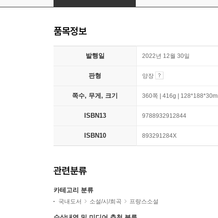
품목정보
발행일
2022년 12월 30일
판형
양장
쪽수, 무게, 크기
360쪽 | 416g | 128*188*30
ISBN13
9788932912844
ISBN10
893291284X
관련분류
카테고리 분류
국내도서
소설/시/희곡
프랑스소설
수상내역 및 미디어 추천 분류