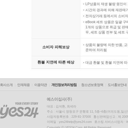
LP상품의 재생 불량 원인이 기
시간의 경과에 의해 재판매가
전자상거래 등에서의 소비자
eBook 세트 상품은 일괄 
1개의 상품으로 취급 및 판매
우, 세트 상품 전부 및 세트
상품의 불량에 의한 반품, 교
소비자 피해보상
준하여 처리됨
환불 지연에 따른 배상
대금 환불 및 환불 지연에 
회사소개
인재채용
이용약관
개인정보처리방침
청소년보호정책
도서홍보안내
대표 : 김석환, 최세라
주소 : 서울시 영등포구 은행로 11, 5층~6층(여의도동,일신
사업자등록번호 : 229-81-37000 통신판매업신고 : 제 200
이메일 : yes24help@yes24.com 호스팅 서비스사업자 :
Copyright ⓒ YES24 Corp. All Rights Reserved.