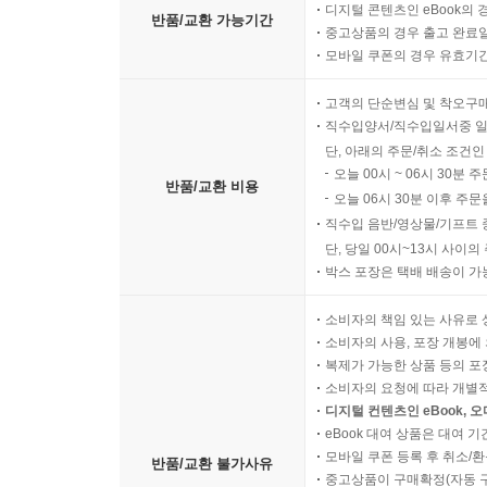
디지털 콘텐츠인 eBook의 
반품/교환 가능기간
중고상품의 경우 출고 완료일
모바일 쿠폰의 경우 유효기간(
고객의 단순변심 및 착오구
직수입양서/직수입일서중 일
단, 아래의 주문/취소 조건인
오늘 00시 ~ 06시 30분 
반품/교환 비용
오늘 06시 30분 이후 주문
직수입 음반/영상물/기프트 
단, 당일 00시~13시 사이
박스 포장은 택배 배송이 가
소비자의 책임 있는 사유로 
소비자의 사용, 포장 개봉에 
복제가 가능한 상품 등의 포장을 
소비자의 요청에 따라 개별
디지털 컨텐츠인 eBook, 
eBook 대여 상품은 대여 기
모바일 쿠폰 등록 후 취소/환
반품/교환 불가사유
중고상품이 구매확정(자동 