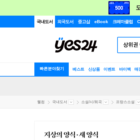
국내도서
외국도서
중고샵
eBook
크레마클럽
C
빠른분야찾기
베스트
신상품
이벤트
바이백
매
웰컴
국내도서
소설/시/희곡
프랑스소설