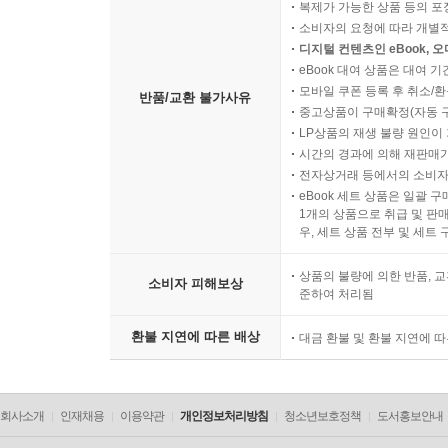
복제가 가능한 상품 등의 포장을 
소비자의 요청에 따라 개별
디지털 컨텐츠인 eBook, 
eBook 대여 상품은 대여 기
모바일 쿠폰 등록 후 취소/환
반품/교환 불가사유
중고상품이 구매확정(자동 
LP상품의 재생 불량 원인이 기
시간의 경과에 의해 재판매가
전자상거래 등에서의 소비자
eBook 세트 상품은 일괄 
1개의 상품으로 취급 및 판매
우, 세트 상품 전부 및 세트
상품의 불량에 의한 반품, 교
소비자 피해보상
준하여 처리됨
환불 지연에 따른 배상
대금 환불 및 환불 지연에 
회사소개
인재채용
이용약관
개인정보처리방침
청소년보호정책
도서홍보안내