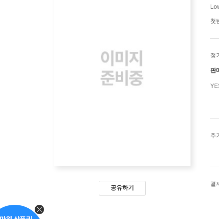
Lo
첫
정
판
Y
추
결
공유하기