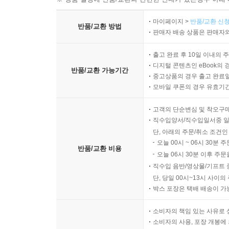
마이페이지 >
반품/교환 신청
반품/교환 방법
판매자 배송 상품은 판매자와
출고 완료 후 10일 이내의 
디지털 콘텐츠인 eBook의 
반품/교환 가능기간
중고상품의 경우 출고 완료일
모바일 쿠폰의 경우 유효기간(
고객의 단순변심 및 착오구
직수입양서/직수입일서중 일
단, 아래의 주문/취소 조건인
오늘 00시 ~ 06시 30분 
반품/교환 비용
오늘 06시 30분 이후 주문
직수입 음반/영상물/기프트 
단, 당일 00시~13시 사이
박스 포장은 택배 배송이 가
소비자의 책임 있는 사유로 
소비자의 사용, 포장 개봉에 