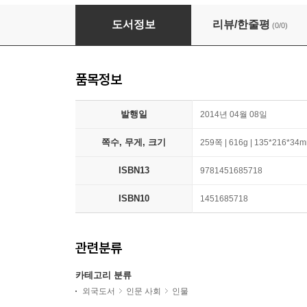
Love Life
도서정보
리뷰/한줄평
(0/0)
품목정보
발행일
2014년 04월 08일
쪽수, 무게, 크기
259쪽 | 616g | 135*216*34
ISBN13
9781451685718
ISBN10
1451685718
관련분류
카테고리 분류
외국도서
인문 사회
인물