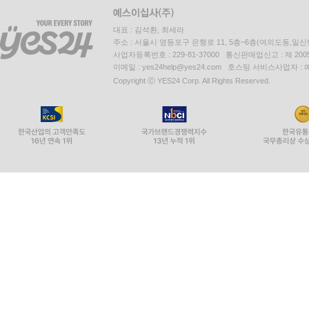
대표 : 김석환, 최세라
주소 : 서울시 영등포구 은행로 11, 5층~6층(여의도동,일신
사업자등록번호 : 229-81-37000 통신판매업신고 : 제 200
이메일 : yes24help@yes24.com 호스팅 서비스사업자 :
Copyright ⓒ YES24 Corp. All Rights Reserved.