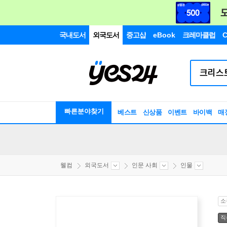
국내도서
외국도서
중고샵
eBook
크레마클럽
C
빠른분야찾기
베스트
신상품
이벤트
바이백
매
웰컴
외국도서
인문 사회
인물
소
직