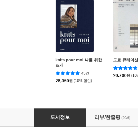
knits pour moi 나를 위한
도쿄 큐레이
뜨개
45건
20,700
원
(1
28,350
원
(10% 할인)
유러피안 스타일 옷
도서정보
리뷰/한줄평
(20/6)