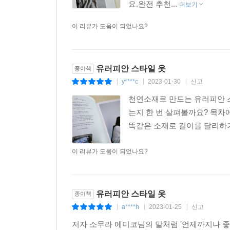
요.완전 추천...
더보기
이 리뷰가 도움이 되었나요?
유러피안 스타일 옷
종이책
y****c
2023-01-30
신고
|
|
|
천연소재로 만드는 유러피안 스
는지 한 번 살펴볼까요? 목차
똑같은 소재로 길이를 달리하거
이 리뷰가 도움이 되었나요?
유러피안 스타일 옷
종이책
a****h
2023-01-25
신고
|
|
|
저자 소무라 에미코님의 말처럼 '언제까지나 좋