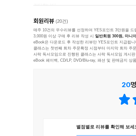
간단합니다.
회원리뷰
18페이지의 세일러 칼라 블라우스와 사이드 리본
(20건)
블라우스에 가느다란 블랙 컬러 리본 테이프를 달았
매주 10건의 우수리뷰를 선정하여 YES포인트 3만원을 드
3,000원 이상 구매 후 리뷰 작성 시
일반회원 300원, 마니아
eBook은 다운로드 후 작성한 리뷰만 YES포인트 지급됩니
03_ 디테일을 더한 앤티크 감성 룩
클래스는 첫번째 회차 주문확정 시점부터 마지막 회차 주문
사락 독서모임으로 진행된 클래스는 사락 독서모임 게시판
똑같은 흰색 블라우스라도 아이보리 자투리 천으
eBook 페이백, CD/LP, DVD/Blu-ray, 패션 및 판매금
달라집니다. 싸개단추를 단 블라우스는 시대를 초월
20
명
싸개단추는 마법의 단추라고 할 정도로 개성 있는 아이
작은 물방울 무늬, 줄무늬로 만들어도 재미있어요
심플하고 세련되게 완성할 때 큰 역할을 합니다.
『천연소재로 만드는 유러피안 스타일 옷』에는 단추
살리기 위한 작은 디테일을 더하기 위해 고민했습니
별점별로 리뷰를 확인해 보세
마음껏 즐겨보세요.