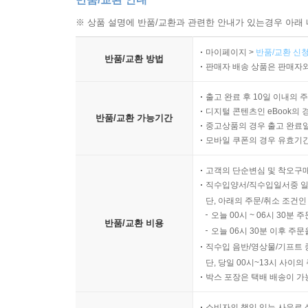
※ 상품 설명에 반품/교환과 관련한 안내가 있는경우 아래 
마이페이지 >
반품/교환 신청
반품/교환 방법
판매자 배송 상품은 판매자와
출고 완료 후 10일 이내의 
디지털 콘텐츠인 eBook의 
반품/교환 가능기간
중고상품의 경우 출고 완료일
모바일 쿠폰의 경우 유효기간(
고객의 단순변심 및 착오구
직수입양서/직수입일서중 일
단, 아래의 주문/취소 조건인
오늘 00시 ~ 06시 30분 
반품/교환 비용
오늘 06시 30분 이후 주문
직수입 음반/영상물/기프트 
단, 당일 00시~13시 사이
박스 포장은 택배 배송이 가
소비자의 책임 있는 사유로 