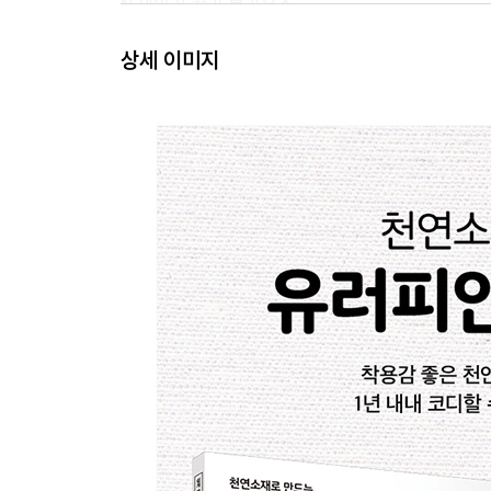
N 세일러 칼라 블라우스
O 숄칼라 롱 원피스
상세 이미지
P 리넨 마린 팬츠
Q 라즈베리 팬츠
R 블록체크 로브 코트
S 2단 프릴 숄
T 사이드 리본 스커트
U 사선 스티치 토트백
Prologue
디자인과 옷감 고르기
단추 고르기
옷 만들기의 기본