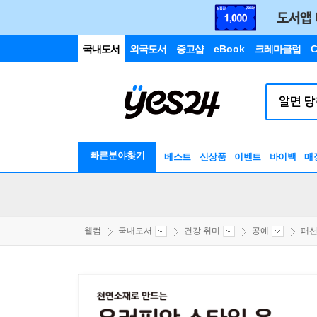
국내도서
외국도서
중고샵
eBook
크레마클럽
C
빠른분야찾기
베스트
신상품
이벤트
바이백
매
웰컴
국내도서
건강 취미
공예
패션