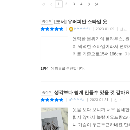
1
2
3
4
[도서] 유러피안 스타일 옷
종이책
t*********1
2023-01-09
신고
|
|
|
앤틱한 분위기의 블라우스, 원
이 넉넉한 스타일이라서 편하게 
키를 기준으로154~166cm,
1명
이 이 리뷰를 추천합니다.
생각보다 쉽게 만들수 있을 것 같아요
종이책
b********a
2023-01-31
신고
|
|
|
옷을 보다 보니까 너무 섬세
렵지 않아서 놀랐어요프랑스나 
니 가슴이 두근두근하네요.단추