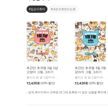
#집순이취미
#내손으로만드는옷
초간단 초귀염 1일 1냥
초간단 초귀염 1일 1멍
고양이 그림 그리기
강아지 그림 그리기
올리브 용 글그림/이파정 역
청어람미디어
올리브 용 글그림/이파정 역
|
12,420
원
(10% 할인)
12,420
원
(10% 할인)
검색 페이지에서 선택된 태그에 등록된 더 많은 상품을 확인해 