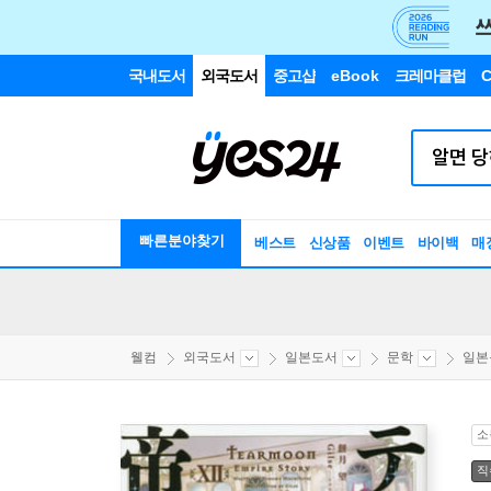
국내도서
외국도서
중고샵
eBook
크레마클럽
C
빠른분야찾기
베스트
신상품
이벤트
바이백
매
웰컴
외국도서
일본도서
문학
일본
소
직