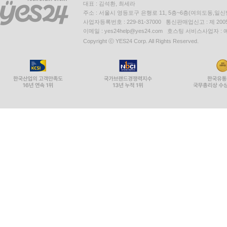
대표 : 김석환, 최세라
주소 : 서울시 영등포구 은행로 11, 5층~6층(여의도동,일신
사업자등록번호 : 229-81-37000 통신판매업신고 : 제 200
이메일 : yes24help@yes24.com 호스팅 서비스사업자 :
Copyright ⓒ YES24 Corp. All Rights Reserved.