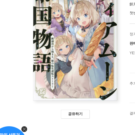
餠
첫
정
판
Y
추
결
공유하기