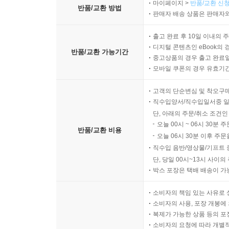
마이페이지 >
반품/교환 신청
반품/교환 방법
판매자 배송 상품은 판매자와
출고 완료 후 10일 이내의 
디지털 콘텐츠인 eBook의 
반품/교환 가능기간
중고상품의 경우 출고 완료일
모바일 쿠폰의 경우 유효기간(
고객의 단순변심 및 착오구
직수입양서/직수입일서중 일
단, 아래의 주문/취소 조건인
오늘 00시 ~ 06시 30분 
반품/교환 비용
오늘 06시 30분 이후 주문
직수입 음반/영상물/기프트 
단, 당일 00시~13시 사이
박스 포장은 택배 배송이 가
소비자의 책임 있는 사유로 
소비자의 사용, 포장 개봉에 
복제가 가능한 상품 등의 포장을 
소비자의 요청에 따라 개별