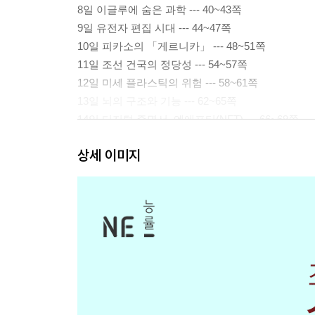
8일 이글루에 숨은 과학 --- 40~43쪽
9일 유전자 편집 시대 --- 44~47쪽
10일 피카소의 「게르니카」 --- 48~51쪽
11일 조선 건국의 정당성 --- 54~57쪽
12일 미세 플라스틱의 위험 --- 58~61쪽
13일 뇌의 구조와 기능 --- 62~65쪽
14일 디지털 증명서, 엔에프티(NFT) --- 66~69쪽
15일 우리나라 민요의 특징 --- 70~73쪽
상세 이미지
16일 칭찬의 힘, 피그말리온 효과 --- 76~79쪽
17일 간접 광고 --- 80~83쪽
18일 생물 다양성의 유지와 보존 --- 84~87쪽
19일 얼굴 인식 기술의 원리 --- 88~91쪽
20일 길거리에서 만나는 공공 미술 --- 92~95쪽
21일 듣고 보는 신개념 독서법 --- 98~101쪽
22일 문화를 이해하는 태도 --- 102~105쪽
23일 지구의 내부 구조 --- 106~109쪽
24일 미래 에너지, 우주 태양광 기술 --- 110~113쪽