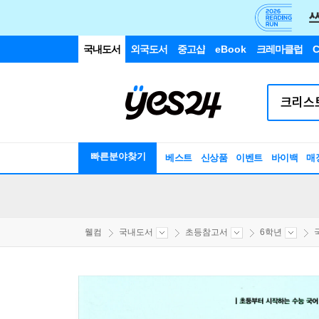
국내도서
외국도서
중고샵
eBook
크레마클럽
C
빠른분야찾기
베스트
신상품
이벤트
바이백
매
웰컴
국내도서
초등참고서
6학년