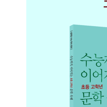
25일 영화 음악의 힘 --- 114~117쪽
정답 및 해설
* 정답 --- 1~52쪽
부록
* 모의고사 및 해설 --- 1~32쪽