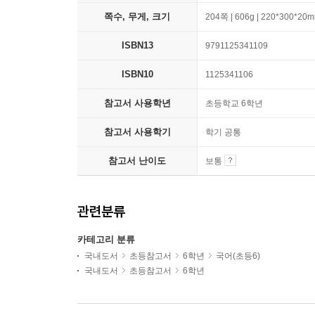
쪽수, 무게, 크기
204쪽 | 606g | 220*300*20
ISBN13
9791125341109
ISBN10
1125341106
참고서 사용학년
초등학교 6학년
참고서 사용학기
학기 공통
참고서 난이도
보통
관련분류
카테고리 분류
국내도서
초등참고서
6학년
국어(초등6)
국내도서
초등참고서
6학년