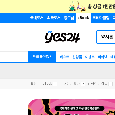
국내도서
외국도서
중고샵
eBook
크레마클럽
C
빠른분야찾기
베스트
신상품
이벤트
바이백
매
웰컴
eBook
어린이 유아
어린이 학습