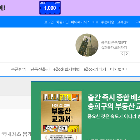
로그인
회원가입
마이페이지
카트
주문/배송
고객센터
Gl
쿠폰받기
단독선출간
eBook필기방법
eBook리더기
디지털머니
국내최초 몸개그 액션 환경학습만화
[ PDF ]