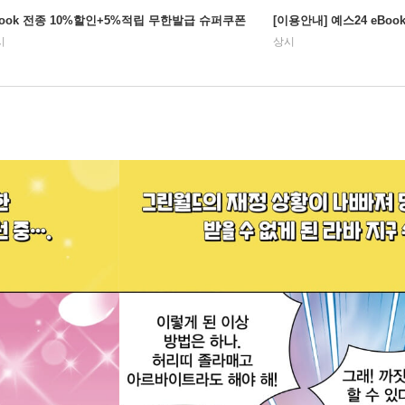
Book 전종 10%할인+5%적립 무한발급 슈퍼쿠폰
[이용안내] 예스24 eBo
시
상시