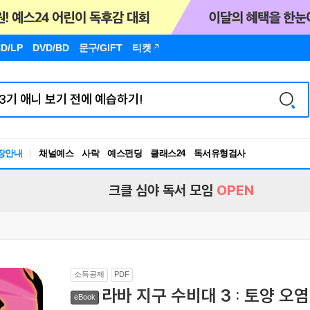
D/LP
DVD/BD
문구
/GIFT
티켓
장안내
채널예스
사락
예스펀딩
클래스24
독서유형검사
RBTI Lab
독서유형검사
크클 심야 독서 모임
OPEN
소득공제
PDF
라바 지구 수비대 3 : 토양 오염
eBook