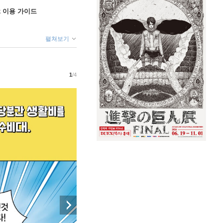
ok 이용 가이드
펼쳐보기
1
/4