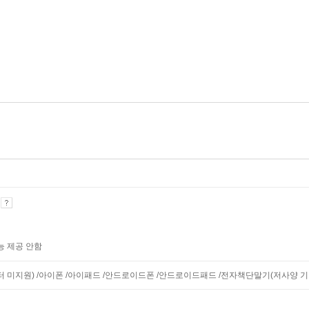
기
능 제공 안함
니터 미지원) /아이폰 /아이패드 /안드로이드폰 /안드로이드패드 /전자책단말기(저사양 기기 