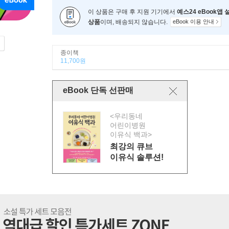
이 상품은 구매 후 지원 기기에서
예스24 eBook앱
상품
이며, 배송되지 않습니다.
eBook 이용 안내
종이책
11,700원
eBook 단독 선판매
<우리동네
어린이병원
이유식 백과>
최강의 큐브
이유식 솔루션!