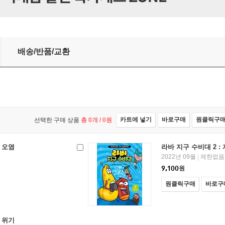
배송/반품/교환
카트에 넣기
바로구매
원클릭구
선택한 구매 상품
총
0
개 /
0
원
양 오염
라바 지구 수비대 2 :
2022년 09월
제한없음
|
9,100
원
원클릭구매
바로구
후 위기