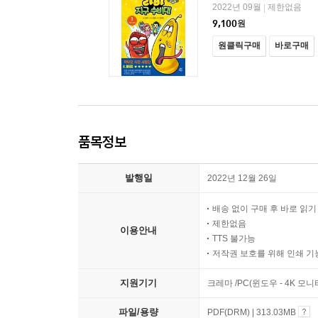
2022년 09월
제한없음
|
9,100
원
원클릭구매
바로구매
품목정보
발행일
2022년 12월 26일
배송 없이 구매 후 바로 읽
제한없음
이용안내
TTS 불가능
저작권 보호를 위해 인쇄 기
지원기기
크레마 /PC(윈도우 - 4K 모
파일/용량
PDF(DRM) | 313.03MB