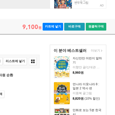
AD
9,100
카트에 넣기
바로구매
원클릭구매
원
이 분야 베스트셀러
더보기
자신만만 어린이 말하
매
리스트에 넣기
기
이향안 글/신대관 그림
8,960
원
 자원 순환
먼나라 이웃나라 8 :
일본 2 역사 편
이원복 글그림
매
8,820
원
(10% 할인)
만화로 보는 5분 한국
사