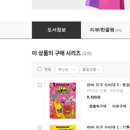
라바 지구 수비대 3 : 토양 오염
도서정보
리뷰/한줄평
(5/1)
이 상품의 구매 시리즈
(3개)
최신순
품절포함
전체
라바 지구 수비대 3 : 토
2022년 12월
제한없음
|
9,100
원
원클릭구매
바로구매
라바 지구 수비대 1 : 기