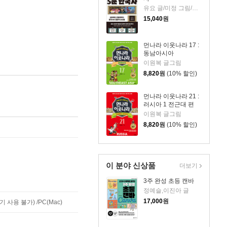
유요 글/미정 그림/신병주 감수
15,040
원
먼나라 이웃나라 17 :
동남아시아
이원복 글그림
8,820
원
(10% 할인)
먼나라 이웃나라 21 :
러시아 1 전근대 편
이원복 글그림
8,820
원
(10% 할인)
이 분야 신상품
더보기
3주 완성 초등 캔바
정예슬,이진아 글
17,000
원
사용 불가) /PC(Mac)