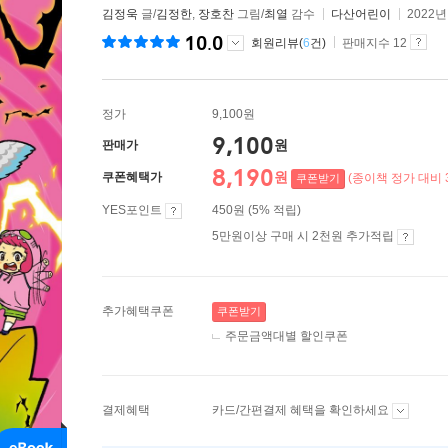
김정욱
글/
김정한
,
장호찬
그림/
최열
감수
다산어린이
2022년
10.0
회원리뷰(
6
건)
판매지수 12
정가
9,100원
9,100
원
판매가
8,190
원
쿠폰혜택가
(종이책 정가 대비 
쿠폰받기
YES포인트
450원 (5% 적립)
5만원이상 구매 시 2천원 추가적립
추가혜택쿠폰
쿠폰받기
주문금액대별 할인쿠폰
결제혜택
카드/간편결제 혜택을 확인하세요