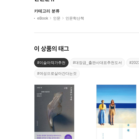
카테고리 분류
eBook
인문
인문학산책
이 상품의 태그
#이슬아작가추천
#대장금_출판사대표추천도서
#20
#여성으로살아간다는것