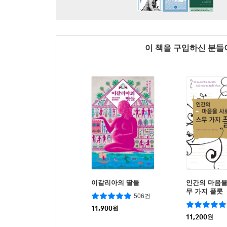
이 책을 구입하신 분
이갈리아의 딸들
인간의 마음을
무 가지 플롯
506건
11,900
원
11,200
원