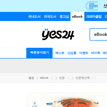
국내도서
외국도서
중고샵
eBook
크레마클럽
C
빠른분야찾기
베스트
신상품
이벤트
바이백
매
웰컴
eBook
인문
인문학산책