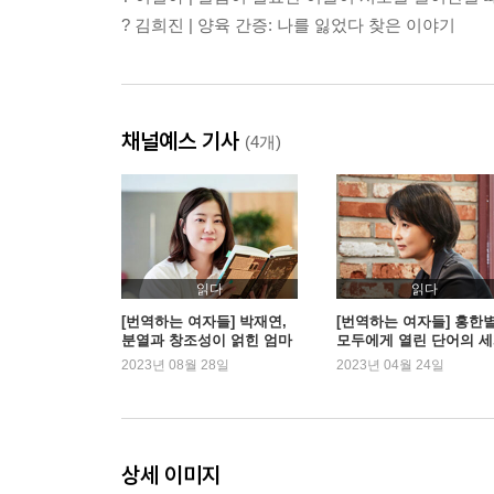
? 김희진 | 양육 간증: 나를 잃었다 찾은 이야기
채널예스 기사
(4개)
읽다
읽다
[번역하는 여자들] 박재연,
[번역하는 여자들] 홍한별
분열과 창조성이 얽힌 엄마
모두에게 열린 단어의 
의 시간
2023년 08월 28일
2023년 04월 24일
상세 이미지