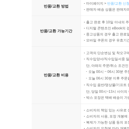
마이페이지 >
반품/교환 신청
반품/교환 방법
판매자 배송 상품은 판매자와
출고 완료 후 10일 이내의 
디지털 콘텐츠인 eBook의 
반품/교환 가능기간
중고상품의 경우 출고 완료일
모바일 쿠폰의 경우 유효기간(
고객의 단순변심 및 착오구
직수입양서/직수입일서중 일
단, 아래의 주문/취소 조건인
오늘 00시 ~ 06시 30분 
반품/교환 비용
오늘 06시 30분 이후 주문
직수입 음반/영상물/기프트 
단, 당일 00시~13시 사이
박스 포장은 택배 배송이 가
소비자의 책임 있는 사유로 
소비자의 사용, 포장 개봉에 
복제가 가능한 상품 등의 포장을 
소비자의 요청에 따라 개별