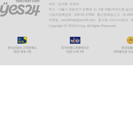
대표 : 김석환, 최세라
주소 : 서울시 영등포구 은행로 11, 5층~6층(여의도동,일신
사업자등록번호 : 229-81-37000 통신판매업신고 : 제 200
이메일 : yes24help@yes24.com 호스팅 서비스사업자 :
Copyright ⓒ YES24 Corp. All Rights Reserved.