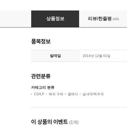
모셸레스: 플루트 소나테 콘체르탄테 & 디베르티멘토 (Mosche
상품정보
리뷰/한줄평
(0/0)
품목정보
발매일
2014년 12월 01일
관련분류
카테고리 분류
CD/LP
해외 구매
클래식
실내악/독주곡
이 상품의 이벤트
(1개)