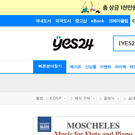
국내도서
외국도서
중고샵
eBook
크레마클럽
C
빠른분야찾기
베스트
신상품
이벤트
바이백
매
웰컴
CD/LP
해외 구매
클래식
실내