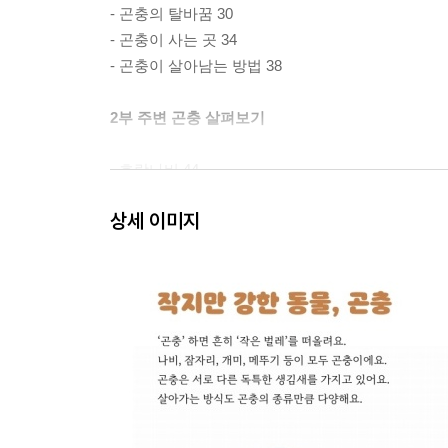
- 곤충의 탈바꿈 30
- 곤충이 사는 곳 34
- 곤충이 살아남는 방법 38
2부 주변 곤충 살펴보기
- 호랑나비 44
- 칠성무당벌레 46
상세 이미지
- 양봉꿀벌 48
- 일본왕개미 50
- 참매미 52
- 고추좀잠자리 54
- 큰검정파리 56
- 빨간집모기 58
- 독일바퀴 60
- 방아깨비 62
- 장수말벌 64