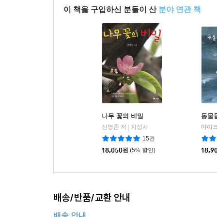
이 책을 구입하신 분들이 산
분야 연관 책
나무 꽃의 비밀
동물
신영준 저
지성사
|
15건
18,050
원
(5% 할인)
18,9
배송/반품/교환 안내
배송 안내