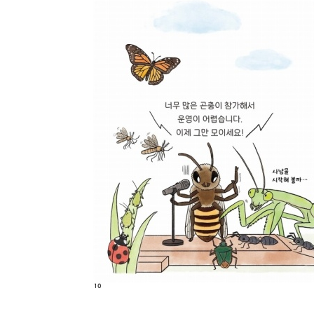
- 등얼룩풍뎅이 66
3부 곤충과 사람 사이
- 곤충과 함께 살아요 70
- 곤충을 흉내 냈어요 78