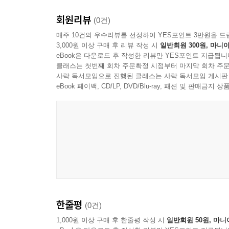
『알기 쉬운 곤충 이야기』의 특장점
회원리뷰
(0건)
·1컷 만화를 보며 쉽게 곤충의 특징을 이해합니다.
매주 10건의 우수리뷰를 선정하여 YES포인트 3만원을 드
3,000원 이상 구매 후 리뷰 작성 시
일반회원 300원, 마니아
·특징을 살린 그림과 쉬운 글을 활용하여 곤충의 생
eBook은 다운로드 후 작성한 리뷰만 YES포인트 지급됩니
·곤충의 다양한 모습과 쉽게 만날 수 있는 곤충들을
클래스는 첫번째 회차 주문확정 시점부터 마지막 회차 주문
·발달장애인 당사자의 감수 내용을 반영하여 실질
사락 독서모임으로 진행된 클래스는 사락 독서모임 게시판
eBook 페이백, CD/LP, DVD/Blu-ray, 패션 및 판매금
한줄평
(0건)
1,000원 이상 구매 후 한줄평 작성 시
일반회원 50원, 마니