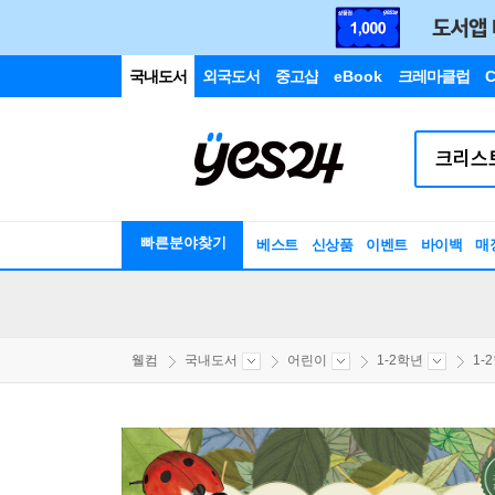
국내도서
외국도서
중고샵
eBook
크레마클럽
C
빠른분야찾기
베스트
신상품
이벤트
바이백
매
웰컴
국내도서
어린이
1-2학년
1-