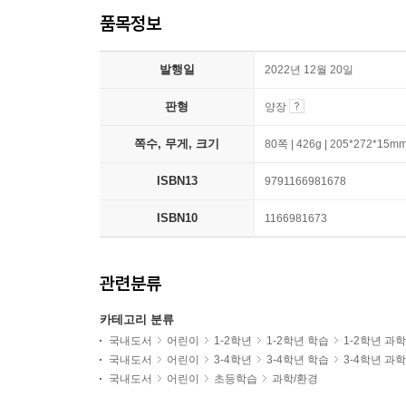
품목정보
발행일
2022년 12월 20일
판형
양장
쪽수, 무게, 크기
80쪽 | 426g | 205*272*15m
ISBN13
9791166981678
ISBN10
1166981673
관련분류
카테고리 분류
국내도서
어린이
1-2학년
1-2학년 학습
1-2학년 과
국내도서
어린이
3-4학년
3-4학년 학습
3-4학년 과
국내도서
어린이
초등학습
과학/환경