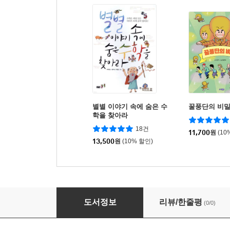
별별 이야기 속에 숨은 수
꿀풍단의 비
학을 찾아라
18건
11,700
원
(10
13,500
원
(10% 할인)
알기 쉬운 곤충 이야기
도서정보
리뷰/한줄평
(0/0)