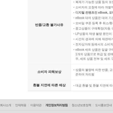
복제가 가능한 상품 등의 포장을 
소비자의 요청에 따라 개별
디지털 컨텐츠인 eBook, 
eBook 대여 상품은 대여 기
모바일 쿠폰 등록 후 취소/환
반품/교환 불가사유
중고상품이 구매확정(자동 
LP상품의 재생 불량 원인이 기
시간의 경과에 의해 재판매가
전자상거래 등에서의 소비자
eBook 세트 상품은 일괄 
1개의 상품으로 취급 및 판매
우, 세트 상품 전부 및 세트
상품의 불량에 의한 반품, 교
소비자 피해보상
준하여 처리됨
환불 지연에 따른 배상
대금 환불 및 환불 지연에 
회사소개
인재채용
이용약관
개인정보처리방침
청소년보호정책
도서홍보안내