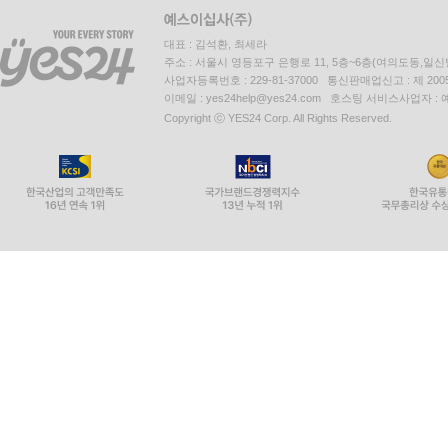
대표 : 김석환, 최세라
주소 : 서울시 영등포구 은행로 11, 5층~6층(여의도동,일신
사업자등록번호 : 229-81-37000 통신판매업신고 : 제 200
이메일 : yes24help@yes24.com 호스팅 서비스사업자 :
Copyright ⓒ YES24 Corp. All Rights Reserved.