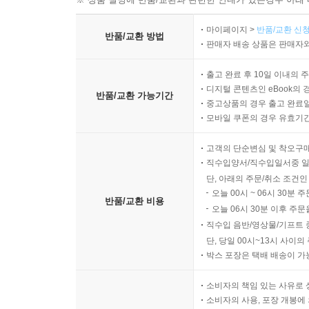
마이페이지 >
반품/교환 신청
반품/교환 방법
판매자 배송 상품은 판매자와
출고 완료 후 10일 이내의 
디지털 콘텐츠인 eBook의 
반품/교환 가능기간
중고상품의 경우 출고 완료일
모바일 쿠폰의 경우 유효기간(
고객의 단순변심 및 착오구
직수입양서/직수입일서중 일
단, 아래의 주문/취소 조건인
오늘 00시 ~ 06시 30분 
반품/교환 비용
오늘 06시 30분 이후 주문
직수입 음반/영상물/기프트 
단, 당일 00시~13시 사이
박스 포장은 택배 배송이 가
소비자의 책임 있는 사유로 
소비자의 사용, 포장 개봉에 