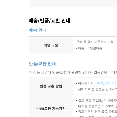
생각에 충돌이 일어나지 않으면 본래 타고난 2단 
결론으로 넘어가 버리는 자연 추론 과정을 가리킨다
배송/반품/교환 안내
그것은 대개가 자신의 생존과 자기 집단의 이익을 위
그름을 따지고, 반대와 예외의 경우를 생각하고, 결
배송 안내
수 있는데, 그 타고난 사고력은 주관적이고 이기적이
6단으로 향상 발전시켜야만, 비로소 사람들 사이의
구매 후 즉시 다운로드 가능
배송 구분
배송비 : 무료배송
［토론 6단 논법］
반품/교환 안내
① 【안건】 상황이나 현실의 어떤 변화를 시도하는
※ 상품 설명에 반품/교환과 관련한 안내가 있는경우 아래 
예) 미신을 믿고 따른 행위가 일반화된 현실이라면,
제시하는 찬성쪽의 토론에 대해, 반대쪽은 "미신 
마이페이지 >
반품/교환 신청
반품/교환 방법
수 있습니다.
판매자 배송 상품은 판매자와
② 【결론】 안건에 대한 찬성, 또는 반대의 입장을
출고 완료 후 10일 이내의 
③ 【이유】 토론의 본질이라 할 수 있으며 6단 논
디지털 콘텐츠인 eBook의 
중에 하나를 선택하여 결정합니다.
반품/교환 가능기간
중고상품의 경우 출고 완료일
예) '미신 행위를 인정할 수 없다'는 안건에 찬성했
모바일 쿠폰의 경우 유효기간(