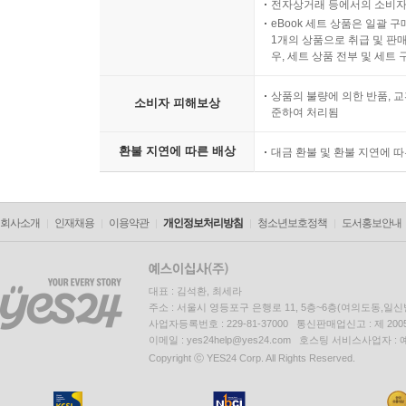
전자상거래 등에서의 소비자
eBook 세트 상품은 일괄 
1개의 상품으로 취급 및 판매
우, 세트 상품 전부 및 세트
상품의 불량에 의한 반품, 교
소비자 피해보상
준하여 처리됨
환불 지연에 따른 배상
대금 환불 및 환불 지연에 
회사소개
인재채용
이용약관
개인정보처리방침
청소년보호정책
도서홍보안내
대표 : 김석환, 최세라
주소 : 서울시 영등포구 은행로 11, 5층~6층(여의도동,일신
사업자등록번호 : 229-81-37000 통신판매업신고 : 제 200
이메일 : yes24help@yes24.com 호스팅 서비스사업자 :
Copyright ⓒ YES24 Corp. All Rights Reserved.