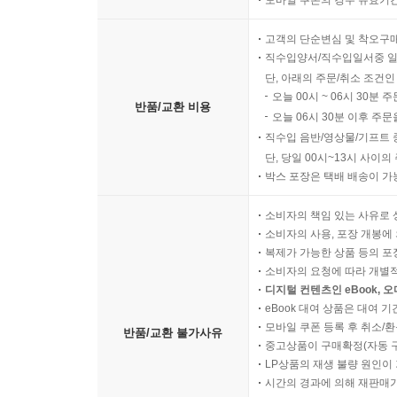
ⓐ 왜 인정할 수 없는가? - 미신은 잘못이기 때문이다
고객의 단순변심 및 착오구
ⓑ 왜 미신은 잘못인가? - 미신은 사실이 아닌 것을
직수입양서/직수입일서중 일
ⓒ 왜 사실이 아닌 것을 믿으면 잘못인가? - 세상은
단, 아래의 주문/취소 조건인
④ 【설명】 이유와 마찬가지로 토론의 중요한 본질
오늘 00시 ~ 06시 30분 
반품/교환 비용
예) 미신은 사실이 아니다. 사실이 아닌 것을 믿는
오늘 06시 30분 이후 주문
행위는 미신에 속하지 않는다. 만약 사실이 아닌데
직수입 음반/영상물/기프트 
공상이나 망상의 일종이므로 공상이나 망상을 실제
단, 당일 00시~13시 사이
박스 포장은 택배 배송이 가
⑤ 【반론 꺾기】 반대쪽은 찬성쪽 안건의 찬성 
있습니다. 또 일단 찬성 토론이 있은 후, 반대쪽에
소비자의 책임 있는 사유로 
토론이 있은 다음에, 찬성쪽이 반대의 이유를 다시 
소비자의 사용, 포장 개봉에 
⑥ 【정리】 어떤 안건에 대한 결론으로 찬성과 반대
복제가 가능한 상품 등의 포장을 
될 수 없기 때문입니다. 그 예외 부분을 정리함으로
소비자의 요청에 따라 개별
디지털 컨텐츠인 eBook, 
eBook 대여 상품은 대여 기
모바일 쿠폰 등록 후 취소/환
반품/교환 불가사유
중고상품이 구매확정(자동 
LP상품의 재생 불량 원인이 기
시간의 경과에 의해 재판매가