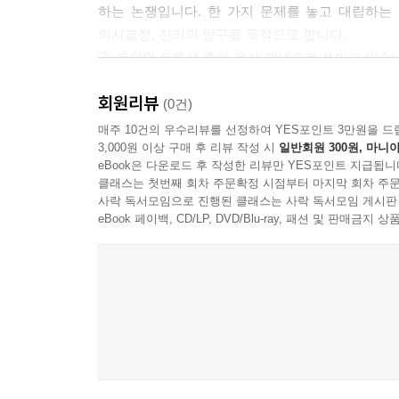
하는 논쟁입니다. 한 가지 문제를 놓고 대립하는
의사결정, 진리의 탐구를 목적으로 합니다.
③ 토의와 토론은 흔히 유사 개념으로 쓰이고 있습
해답을 찾는 데 의미가 있습니다. 토론은 어떤 논제
회원리뷰
(0건)
(4) 토의 · 토론학습은 토의와 토론의 과정을
매주 10건의 우수리뷰를 선정하여 YES포인트 3만원을 드
3,000원 이상 구매 후 리뷰 작성 시
일반회원 300원, 마니아
구성원간에 협동과 대립적인 사고 과정을 통하여 
eBook은 다운로드 후 작성한 리뷰만 YES포인트 지급됩니
통합화합니다.
클래스는 첫번째 회차 주문확정 시점부터 마지막 회차 주문
사락 독서모임으로 진행된 클래스는 사락 독서모임 게시판
(5) 토의 · 토론학습의 특징
eBook 페이백, CD/LP, DVD/Blu-ray, 패션 및 판매금
토의 ·토론학습은 학생중심의 학습형태로서 교사와 
대하여 집단 성원의 지식과 경험을 교환하는 수단이
(6) 토론학습의 원리
토론학습은 각기 의견이 다른 집단 구성원간에 
기본적인 원칙과 규칙을 준수해야 합니다.