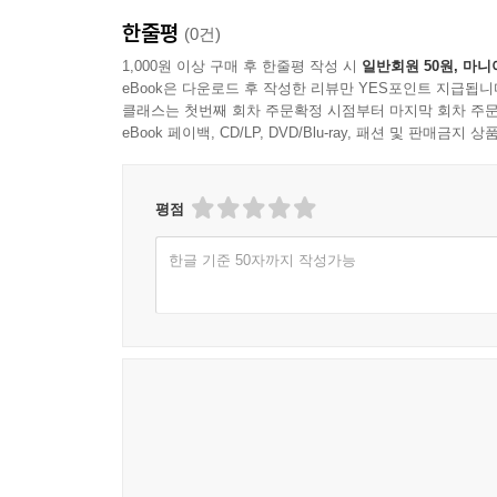
【2】 「자기주도 독서 · 토론 · 논술 커리큘럼」의
한줄평
(0건)
(1) 한 명이 여러 권의 책을 읽는 것보다 여러 명
1,000원 이상 구매 후 한줄평 작성 시
일반회원 50원, 마니
eBook은 다운로드 후 작성한 리뷰만 YES포인트 지급됩니
클래스는 첫번째 회차 주문확정 시점부터 마지막 회차 주문
(2) 룰(Rule)이 있는 토론 6단 논법 방식으로 
eBook 페이백, CD/LP, DVD/Blu-ray, 패션 및 판매금
(3) 교과서에 나오는 명작동화, 전래동화, 일기, 
① 〈예문보기〉에서는 대화나누기, 생각지도 그리기,
평점
② 〈정해진 안건에 맞춰 토론 수업하기〉는 앞의 
한글 기준 50자까지 작성가능
③ 생각지도를 그린 뒤에 논술을 쓰게 하여 논리력과
④ 글과 연관지어 '어린이 시' 한 편을 쓰게 하였기
⑤ 〈생각넓히기〉 코너에서는 글쓰기가 재미있다는 
⑥ 〈말하기 토론 시간〉은 현실적인 문제를 안건으로
⑦ 〈토론 6단 논법〉은 영국의 언어학자 스티븐 톨민
토론대회, 미국의 대통령후보 토론을 비롯하여 각종 프
【3】 「토론 6단 논법」은 어떻게 하는 것일까요?