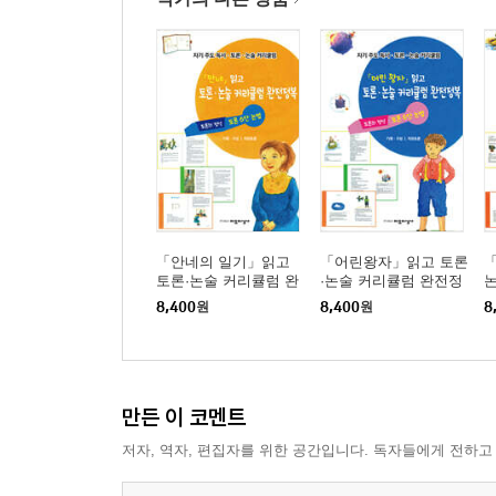
「안네의 일기」읽고
「어린왕자」읽고 토론
토론·논술 커리큘럼 완
·논술 커리큘럼 완전정
전정복
복
8,400
원
8,400
원
8
만든 이 코멘트
저자, 역자, 편집자를 위한 공간입니다. 독자들에게 전하고