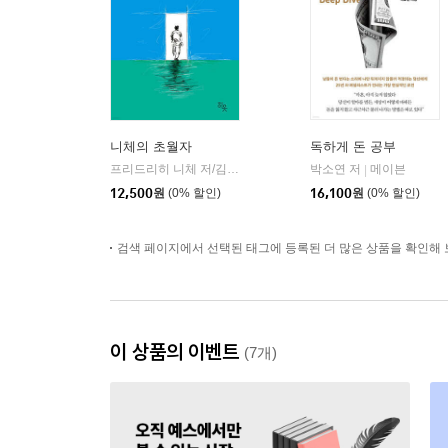
니체의 초월자
독하게 돈 공부
프리드리히 니체 저/김철 편역
히읏
박소연 저
메이븐
|
|
12,500
원
(0% 할인)
16,100
원
(0% 할인)
검색 페이지에서 선택된 태그에 등록된 더 많은 상품을 확인해 
이 상품의 이벤트
(7개)