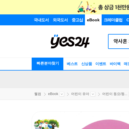
국내도서
외국도서
중고샵
eBook
크레마클럽
C
빠른분야찾기
베스트
신상품
이벤트
바이백
매
웰컴
eBook
어린이 유아
어린이 동요/동...