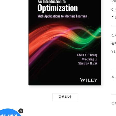
Wi
Cho
첫
정
판
Y
추
공유하기
결