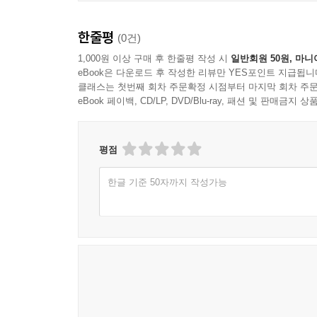
5 Elements of Calculus 47
한줄평
(0건)
5.1 Sequences and Limits 47
1,000원 이상 구매 후 한줄평 작성 시
일반회원 50원, 마니
eBook은 다운로드 후 작성한 리뷰만 YES포인트 지급됩니
5.2 Differentiability 52
클래스는 첫번째 회차 주문확정 시점부터 마지막 회차 주문
eBook 페이백, CD/LP, DVD/Blu-ray, 패션 및 판매금
5.3 The Derivative Matrix 54
평점
5.4 Differentiation Rules 57
한글 기준 50자까지 작성가능
5.5 Level Sets and Gradients 58
5.6 Taylor Series 61
Exercises 65
Part II Unconstrained Optimization 67