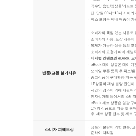
직수입 음반/영상물/기프트 
8.3 Analysis of Gradient Methods 117
단, 당일 00시~13시 사이
박스 포장은 택배 배송이 가
Exercises 126
소비자의 책임 있는 사유로 
9 Newton’s Method 133
소비자의 사용, 포장 개봉에 
복제가 가능한 상품 등의 포장을 
소비자의 요청에 따라 개별
9.1 Introduction 133
디지털 컨텐츠인 eBook, 
eBook 대여 상품은 대여 기
9.2 Analysis of Newton’s Method 135
모바일 쿠폰 등록 후 취소/환
반품/교환 불가사유
중고상품이 구매확정(자동 
LP상품의 재생 불량 원인이 기
9.3 Levenberg?Marquardt Modification 138
시간의 경과에 의해 재판매가
전자상거래 등에서의 소비자
9.4 Newton’s Method for Nonlinear Least Squares 
eBook 세트 상품은 일괄 
1개의 상품으로 취급 및 판매
우, 세트 상품 전부 및 세트
Exercises 142
상품의 불량에 의한 반품, 교
소비자 피해보상
준하여 처리됨
10 Conjugate Direction Methods 145