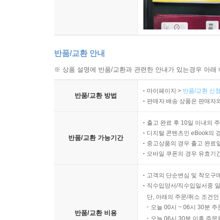
7.4 Bisection Method 97
7.5 Newton’s Method 98
반품/교환 안내
7.6 Secant Method 101
※ 상품 설명에 반품/교환과 관련한 안내가 있는경우 아래 
7.7 Bracketing 103
마이페이지 >
반품/교환 신청
반품/교환 방법
판매자 배송 상품은 판매자와
7.8 Line Search in Multidimensional Optimization 10
출고 완료 후 10일 이내의 
Exercises 105
디지털 콘텐츠인 eBook의 
반품/교환 가능기간
중고상품의 경우 출고 완료일
모바일 쿠폰의 경우 유효기간(
8 Gradient Methods 109
고객의 단순변심 및 착오구
8.1 Introduction 109
직수입양서/직수입일서중 일
단, 아래의 주문/취소 조건인
8.2 Steepest Descent Method 110
오늘 00시 ~ 06시 30분 
반품/교환 비용
오늘 06시 30분 이후 주문