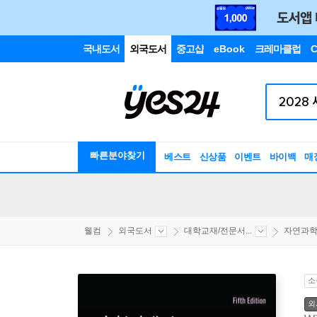
국내도서
외국도서
중고샵
eBook
크레마클럽
C
빠른분야찾기
베스트
신상품
이벤트
바이백
매
웰컴
외국도서
대학교재/전문서...
자연과
소
외