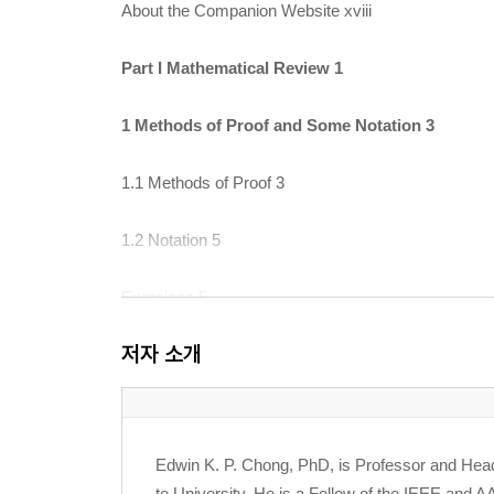
About the Companion Website xviii
Part I Mathematical Review 1
1 Methods of Proof and Some Notation 3
1.1 Methods of Proof 3
1.2 Notation 5
Exercises 5
저자 소개
2 Vector Spaces and Matrices 7
2.1 Vector and Matrix 7
Edwin K. P. Chong, PhD, is Professor and Head
2.2 Rank of a Matrix 11
te University. He is a Fellow of the IEEE and A