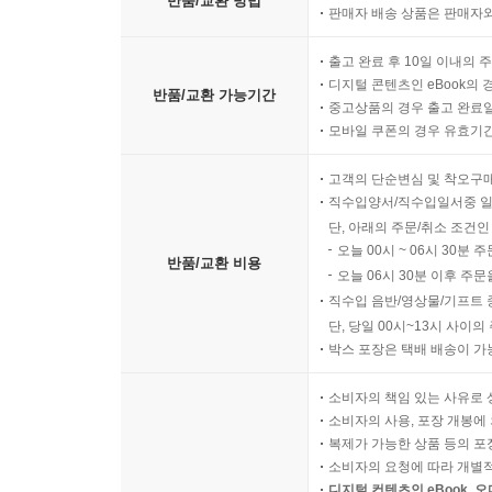
반품/교환 방법
판매자 배송 상품은 판매자와
출고 완료 후 10일 이내의 
디지털 콘텐츠인 eBook의 
반품/교환 가능기간
중고상품의 경우 출고 완료일
모바일 쿠폰의 경우 유효기간(
고객의 단순변심 및 착오구
직수입양서/직수입일서중 일
단, 아래의 주문/취소 조건인
오늘 00시 ~ 06시 30분 
반품/교환 비용
오늘 06시 30분 이후 주문
직수입 음반/영상물/기프트 
단, 당일 00시~13시 사이
박스 포장은 택배 배송이 가
소비자의 책임 있는 사유로 
소비자의 사용, 포장 개봉에 
복제가 가능한 상품 등의 포장을 
소비자의 요청에 따라 개별
디지털 컨텐츠인 eBook, 