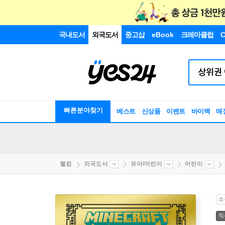
국내도서
외국도서
중고샵
eBook
크레마클럽
C
빠른분야찾기
베스트
신상품
이벤트
바이백
매
웰컴
외국도서
유아/어린이
어린이
소
직