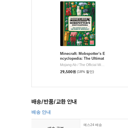
Minecraft: Mobspotter's E
ncyclopedia: The Ultimat
e Guide to the Mobs of Mi
Mojang Ab / The Official Minecraft Team
Ra
|
necraft
29,500
원
(18% 할인)
배송/반품/교환 안내
배송 안내
예스24 배송