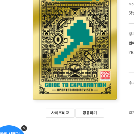
Moj
첫
정
판
Y
추
결
사이즈비교
공유하기