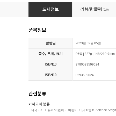
Minecraft: Guide to Exploration (Updated)
도서정보
리뷰/한줄평
(0/0)
품목정보
발행일
2023년 09월 05일
쪽수, 무게, 크기
96쪽 | 327g | 148*210*7mm
ISBN13
9780593599624
ISBN10
0593599624
관련분류
카테고리 분류
외국도서
유아/어린이
어린이
[과학동화 Science Storyb