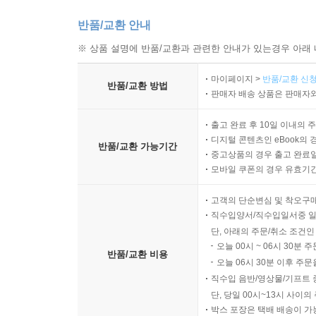
반품/교환 안내
※ 상품 설명에 반품/교환과 관련한 안내가 있는경우 아래 
마이페이지 >
반품/교환 신청
반품/교환 방법
판매자 배송 상품은 판매자와
출고 완료 후 10일 이내의 
디지털 콘텐츠인 eBook의 
반품/교환 가능기간
중고상품의 경우 출고 완료일
모바일 쿠폰의 경우 유효기간(
고객의 단순변심 및 착오구
직수입양서/직수입일서중 일
단, 아래의 주문/취소 조건인
오늘 00시 ~ 06시 30분 
반품/교환 비용
오늘 06시 30분 이후 주문
직수입 음반/영상물/기프트 
단, 당일 00시~13시 사이
박스 포장은 택배 배송이 가