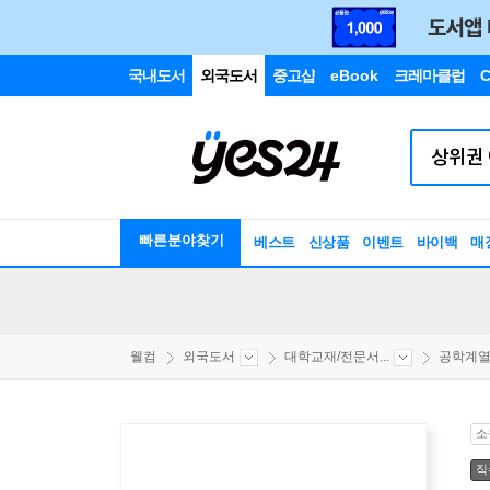
국내도서
외국도서
중고샵
eBook
크레마클럽
C
빠른분야찾기
베스트
신상품
이벤트
바이백
매
웰컴
외국도서
대학교재/전문서...
공학계
소
직