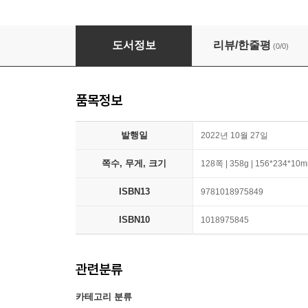
The Future of the Railroads: Historic and E
도서정보
리뷰/한줄평
(0/0)
품목정보
발행일
2022년 10월 27일
쪽수, 무게, 크기
128쪽 | 358g | 156*234*10
ISBN13
9781018975849
ISBN10
1018975845
관련분류
카테고리 분류