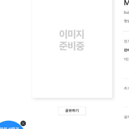
M
Ba
첫
정
판
Y
추
공유하기
결