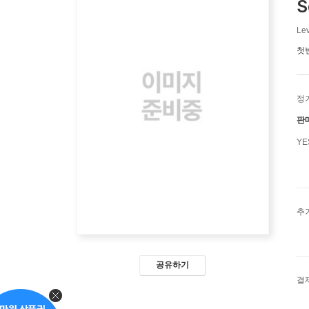
S
Lev
첫
정
판
Y
추
공유하기
결