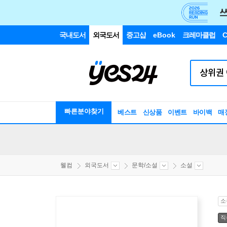
국내도서
외국도서
중고샵
eBook
크레마클럽
C
빠른분야찾기
베스트
신상품
이벤트
바이백
매
웰컴
외국도서
문학/소설
소설
소
직