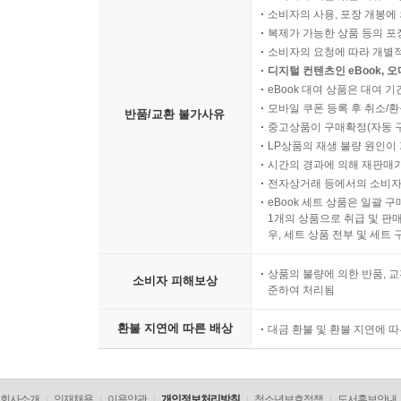
소비자의 사용, 포장 개봉에 
복제가 가능한 상품 등의 포장을 
소비자의 요청에 따라 개별
디지털 컨텐츠인 eBook, 
eBook 대여 상품은 대여 기
모바일 쿠폰 등록 후 취소/환
반품/교환 불가사유
중고상품이 구매확정(자동 
LP상품의 재생 불량 원인이 기
시간의 경과에 의해 재판매가
전자상거래 등에서의 소비자
eBook 세트 상품은 일괄 
1개의 상품으로 취급 및 판매
우, 세트 상품 전부 및 세트
상품의 불량에 의한 반품, 교
소비자 피해보상
준하여 처리됨
환불 지연에 따른 배상
대금 환불 및 환불 지연에 
회사소개
인재채용
이용약관
개인정보처리방침
청소년보호정책
도서홍보안내