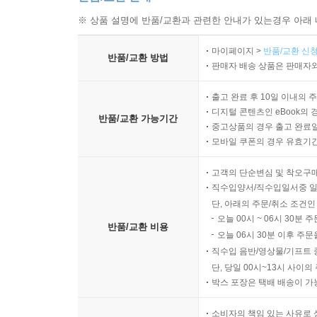
※ 상품 설명에 반품/교환과 관련한 안내가 있는경우 아래 
마이페이지 >
반품/교환 신청
반품/교환 방법
판매자 배송 상품은 판매자와
출고 완료 후 10일 이내의 
디지털 콘텐츠인 eBook의 
반품/교환 가능기간
중고상품의 경우 출고 완료일
모바일 쿠폰의 경우 유효기간(
고객의 단순변심 및 착오구
직수입양서/직수입일서중 일
단, 아래의 주문/취소 조건인
오늘 00시 ~ 06시 30분 
반품/교환 비용
오늘 06시 30분 이후 주문
직수입 음반/영상물/기프트 
단, 당일 00시~13시 사이
박스 포장은 택배 배송이 가
소비자의 책임 있는 사유로 