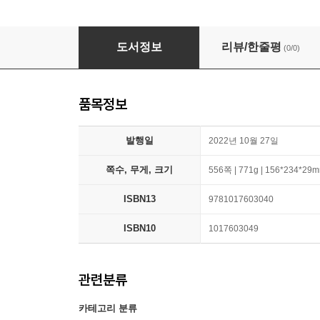
Francesco Di Vannozzo E La Lirica Nelle Co
도서정보
리뷰/한줄평
(0/0)
품목정보
발행일
2022년 10월 27일
쪽수, 무게, 크기
556쪽 | 771g | 156*234*29
ISBN13
9781017603040
ISBN10
1017603049
관련분류
카테고리 분류