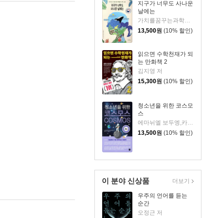
지구가 너무도 사나운
날에는
가치를꿈꾸는과학교사모임 저
13,500
원
(10% 할인)
읽으면 수학천재가 되
는 만화책 2
김지영 저
15,300
원
(10% 할인)
청소년을 위한 코스모
스
에마뉘엘 보두엥,카트린 에벙 보두엥 공저/홍은주 역/임태훈 감수
13,500
원
(10% 할인)
이 분야 신상품
더보기
우주의 언어를 듣는
순간
오정근 저