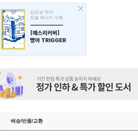
김은성 작가
친필 메시지 수록
---------------
[예스리커버]
빵야 TRIGGER
배송/반품/교환