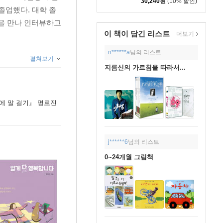
30,240
원
(10% 할인)
졸업했다. 대학 졸
명을 만나 인터뷰하고
이 책이 담긴
리스트
더보기
n******a
님의 리스트
펼쳐보기
지름신의 가르침을 따라서...
애에 말 걸기』 명로진
j******6
님의 리스트
0~24개월 그림책