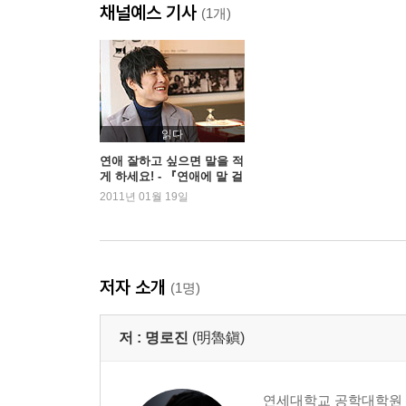
채널예스 기사
(1개)
읽다
연애 잘하고 싶으면 말을 적
게 하세요! - 『연애에 말 걸
기』 명로진
2011년 01월 19일
저자 소개
(1명)
저 :
명로진
(明魯鎭)
연세대학교 공학대학원 테