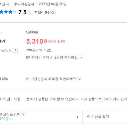
로진
저
주니어김영사
2000년 04월 30일
7.5
회원리뷰(
2
건)
가
5,900원
5,310
원
매가
(10% 할인)
ES포인트
290원 (5% 적립)
5만원이상 구매 시 2천원 추가적립
제혜택
카드/간편결제 혜택을 확인하세요
매 시 참고사항
현재 새 상품은 구매 할 수 없습니다. 아래 상품으로 구매하거나 판매
중고상품 (101개)
이 상품을 팔기
100원 ~