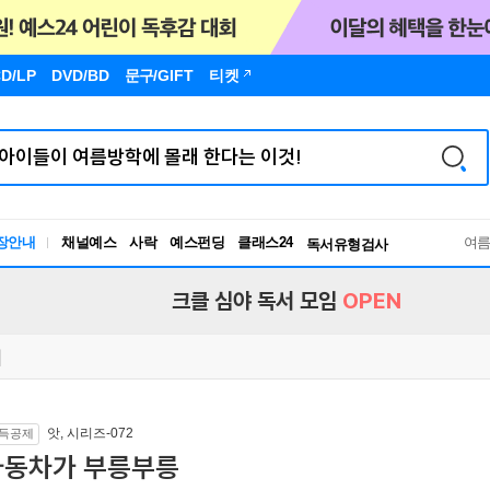
D/LP
DVD/BD
문구
/GIFT
티켓
장안내
채널예스
사락
예스펀딩
클래스24
독서유형검사
여
RBTI Lab
독서유형검사
크클 심야 독서 모임
OPEN
앗, 시리즈-072
득공제
자동차가 부릉부릉