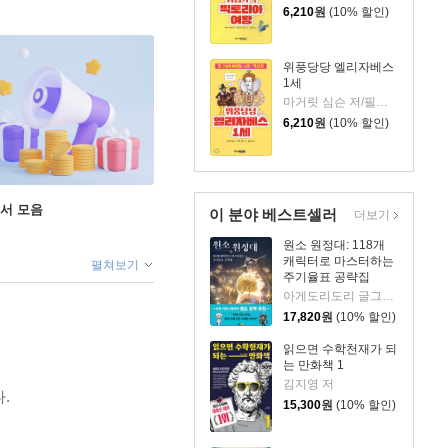
6,210
원
(10% 할인)
위풍당당 엘리자베스
1세
마거릿 심슨 저/필립 리브 그림/김은숙 역
6,210
원
(10% 할인)
도서 모음
이 분야 베스트셀러
더보기
원소 원정대: 118개
캐릭터로 마스터하는
펼쳐보기
주기율표 공략집
아게도리도리 글그림/박재현 역/장홍제 감수
17,820
원
(10% 할인)
읽으면 수학천재가 되
는 만화책 1
김지영 저
.
15,300
원
(10% 할인)