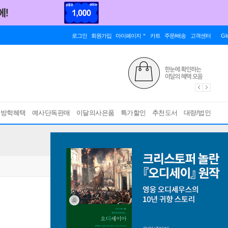
로그인
회원가입
마이페이지
카트
주문/배송
고객센터
Gl
름방학혜택
예사단독판매
이달의사은품
특가할인
추천도서
대량/법인