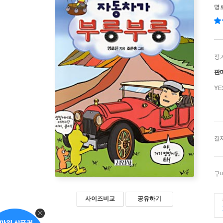
명
정
판
Y
결
구
사이즈비교
공유하기