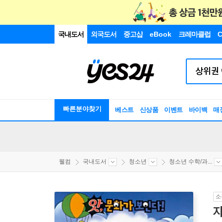
국내도서
외국도서
중고샵
eBook
크레마클럽
C
빠른분야찾기
베스트
신상품
이벤트
바이백
매
웰컴
국내도서
청소년
청소년 수학/과...
소