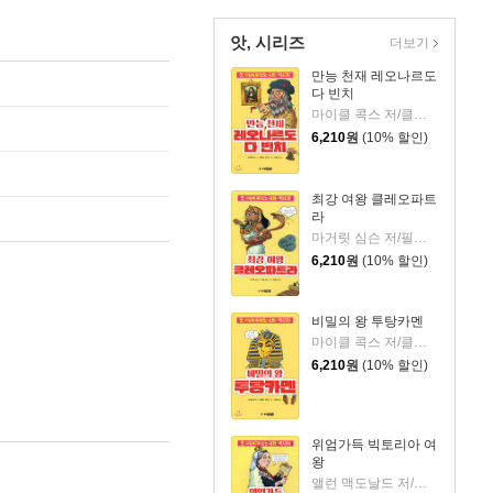
앗, 시리즈
더보기
만능 천재 레오나르도
다 빈치
마이클 콕스 저/클리브 고다드 그림/위문숙 역
6,210
원
(10% 할인)
최강 여왕 클레오파트
라
마거릿 심슨 저/필립 리브 그림/위문숙 역
6,210
원
(10% 할인)
비밀의 왕 투탕카멘
마이클 콕스 저/클리브 고다드 그림/위문숙 역
6,210
원
(10% 할인)
위엄가득 빅토리아 여
왕
앨런 맥도날드 저/클리브 고다드 그림/김은숙 역