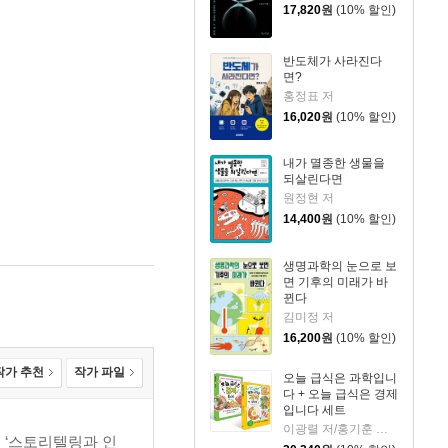
17,820
원
(10% 할인)
반도체가 사라진다
면?
홍정표 저
16,020
원
(10% 할인)
내가 멸종한 생물을
되살린다면
원정현 저
14,400
원
(10% 할인)
생명과학의 눈으로 보
면 기후의 미래가 바
뀐다
김미정 저
16,200
원
(10% 할인)
작가 추천
작가 파일
오늘 급식은 과학입니
다 + 오늘 급식은 경제
입니다 세트
이광렬 저/홍기훈 글/신병근 그림
 ‘스토리텔링과 인