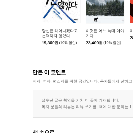
당신은 태어나겠다고
이것은 어느 늑대 이야
미
선택하지 않았다
기다
2
15,300
원
(10% 할인)
23,400
원
(10% 할인)
만든 이 코멘트
저자, 역자, 편집자를 위한 공간입니다. 독자들에게 전하고
접수된 글은 확인을 거쳐 이 곳에 게재됩니다.
독자 분들의 리뷰는 리뷰 쓰기를, 책에 대한 문의는 1:
책 속으로