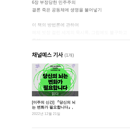
6장 부정당한 민주주의
결론 죽은 공동체에 생명을 불어넣기
이 책의 방법론에 관하여
해제 빗장 걸린 세계의 묵시록, 그럼에도 불구하고
주석
참고문헌
채널예스 기사
(1개)
읽다
[이주의 신간] 『당신의 뇌
는 변화가 필요합니다』,
『선물이 있어』 외
2022년 12월 21일