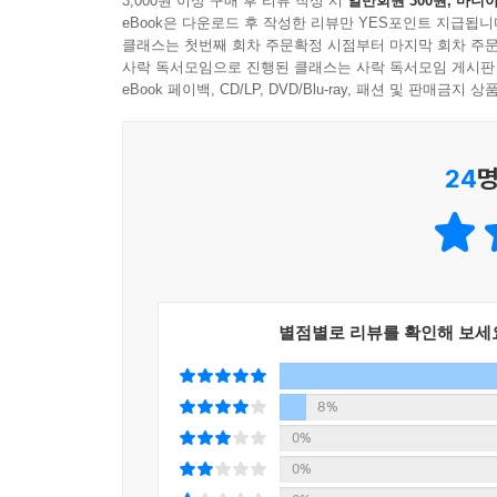
3,000원 이상 구매 후 리뷰 작성 시
일반회원 300원, 마니아
형성해 다시금 정치적 주체로 거듭날 수 있다는 
eBook은 다운로드 후 작성한 리뷰만 YES포인트 지급됩니
곳에서 사회적 유대의 가능성이 싹틀 수 있다. 저
클래스는 첫번째 회차 주문확정 시점부터 마지막 회차 주문
고통을 억울함과 책망 속에 감춰두는 대신 이름을 
사락 독서모임으로 진행된 클래스는 사락 독서모임 게시판
자원은 가난한 노동계급이 공유하는 계급적 고통이
어낼 가능성이 싹튼다.
eBook 페이백, CD/LP, DVD/Blu-ray, 패션 및 판매금
이곳에서 새로운 동맹과 미지의 가능성이 열리고 있
--- p.338
자기 단절에 맞서고, 고통과 해법을 공개적으로 공
24
명
공할 수 있다.
--- p.338
변화의 가능성은 고통 당사자들이 공동체를 꾸릴 때
별점별로 리뷰를 확인해 보세
--- p.339
8%
0%
0%