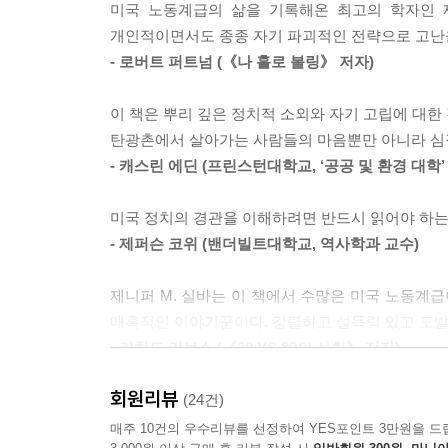
차 하지 않는 후기 산업 사회의 극악무도한 분열과
미국 노동계급의 삶을 기록해온 최고의 학자인 
홀로 설 가능성을 모색하기도 한다.
--- p.317
개인적이면서도 종종 자기 파괴적인 전략으로 고난을
- 로버트 퍼트넘 (《나 홀로 볼링》 저자)
사회 제도의 붕괴, 불평등의 고조, 정치적 소외…
내가 만난 사람들은 한때 사적인 자아를 정치 영역과
오늘날의 정치적 바람을 이해하기 위해 꼭 읽어야 할
육과 의료 서비스 같은 사회 제도를 그리고 다른 
이 책은 뿌리 깊은 정치적 소외와 자기 고립에 대한
--- p.317
탄광촌에서 살아가는 사람들의 마음뿐만 아니라 심
저자는 노동계급 내부의 차이를 섬세히 검토하는 
- 캐스린 에딘 (프린스턴대학교, ‘공공 및 환경 대학’
공유한다. 가난한 노동계급은 그 어느 때보다 
희망은 보글보글 피어오른다. 낡은 모델이 이들을
신자유주의의 물결이 노조, 정당, 지역 사회, 공
서, 새로운 의례에서, 동맹 관계의 변화에서 말이다.
미국 정치의 경관을 이해하려면 반드시 읽어야 하는
탐닉하고 개별적으로 구원을 갈구한다.
--- p.331)
- 제퍼슨 코위 (밴더빌트대학교, 역사학과 교수)
누구도 자신을 대변해주지 않는다는 박탈감에 선거
이 책에 등장하는 노동계급 인간 군상은 인종주의,
제니퍼 M. 실바는 이 책에서 수많은 미국 노동계급
적극적으로 수용한다. 나아가 별다른 노력 없이
데, 극도의 불평등이 민주주의를 훼손한다는 데, 
매혹적인 이야기꾼이다. 강렬하고 설득력 있고 도발
한다. 좋은 삶은 자신의 노력과 헌신을 통해서만
--- pp.333~4
- 리처드 리브스 (《20 VS 80의 사회》 저자)
돌리며 자기 자신을 책임의 주체로 내세운다. 요컨
이들의 증언으로 판단컨대, 노동계급 가정에 우호적
회원리뷰
이 책은 미국 노동계급이 경험하는 고통과 이 고통
(24건)
이 모든 것의 근원에는 고통이 있다. 저자는 자조,
융 엘리트와 정치 엘리트의 결탁을 서슴지 않고 비
- 앤드루 셜린 (존스홉킨스대학교, 사회학과 교수)
매주 10건의 우수리뷰를 선정하여 YES포인트 3만원을 드
토대로 새로운 정치적 가능성을 탐색한다. 불완전
--- p.335