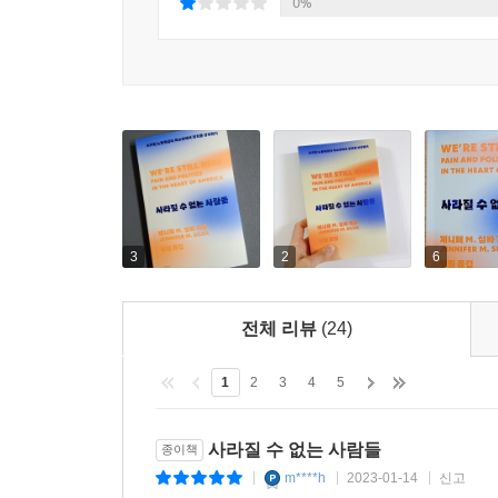
0%
3
2
6
전체 리뷰
(24)
1
2
3
4
5
사라질 수 없는 사람들
종이책
m****h
2023-01-14
신고
|
|
|