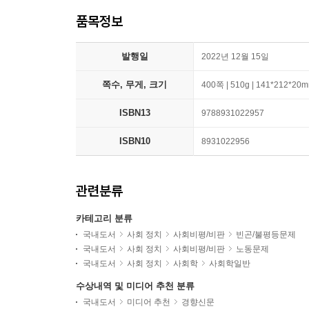
품목정보
발행일
2022년 12월 15일
쪽수, 무게, 크기
400쪽 | 510g | 141*212*20
ISBN13
9788931022957
ISBN10
8931022956
관련분류
카테고리 분류
국내도서
사회 정치
사회비평/비판
빈곤/불평등문제
국내도서
사회 정치
사회비평/비판
노동문제
국내도서
사회 정치
사회학
사회학일반
수상내역 및 미디어 추천 분류
국내도서
미디어 추천
경향신문