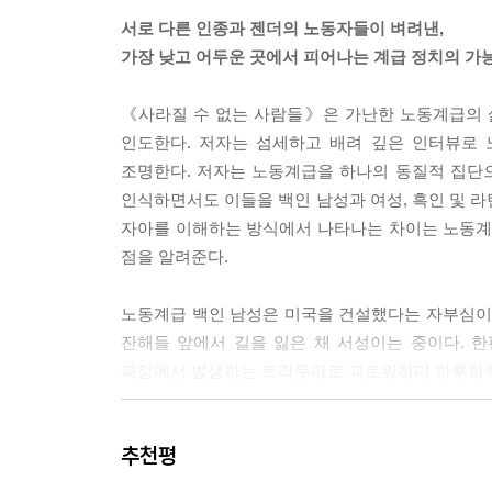
심을 느낀다. 이들에게 이상적인 정치인은 결국 정
서로 다른 인종과 젠더의 노동자들이 벼려낸,
--- p.274
가장 낮고 어두운 곳에서 피어나는 계급 정치의 가
이들을 묶어주는 공통적인 특징은 “시스템”에 대한
《사라질 수 없는 사람들》은 가난한 노동계급의 
다시금 현혹되는 현상은 이들이 자기 주위에 쌓아 
인도한다. 저자는 섬세하고 배려 깊은 인터뷰로
--- p.274
조명한다. 저자는 노동계급을 하나의 동질적 집단
인식하면서도 이들을 백인 남성과 여성, 흑인 및 라
불신의 태도를 학습한 그는 “우리 사람들”에 대한 
자아를 이해하는 방식에서 나타나는 차이는 노동계
작해 폭넓은 사회 기관으로 확장된다.
점을 알려준다.
--- p.275
노동계급 백인 남성은 미국을 건설했다는 자부심이 
내면을 향하고, 자신의 치유와 변화에 골몰하는 치
잔해들 앞에서 길을 잃은 채 서성이는 중이다. 한
다 보면 구조적 장애물은 집단행동보다는 의지를 통해
과정에서 발생하는 트라우마로 괴로워하며 하루하루
리된다.
--- p.300
콜브룩으로 새로 이주해온 유색 인종은 힘든 상황
추천평
과거를 걷어내고 아이들의 밝은 미래를 만들어가고자
개인의 곤란과 집단행동을 매개하는 “계급” 정체성은
미래를 위한 과정으로 수용한다. 이는 흑인 및 라