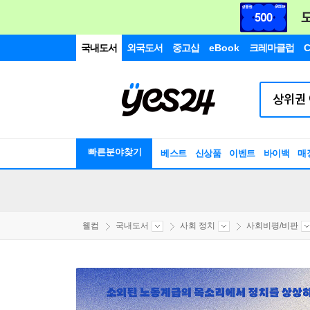
국내도서
외국도서
중고샵
eBook
크레마클럽
C
빠른분야찾기
베스트
신상품
이벤트
바이백
매
웰컴
국내도서
사회 정치
사회비평/비판