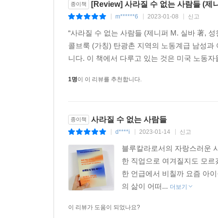
[Review] 사라질 수 없는 사람들 (제
종이책
m******6
2023-01-08
신고
|
|
|
“사라질 수 없는 사람들 (제니퍼 M. 실바 著, 성원 譯, 문예출판
콜브룩 (가칭) 탄광촌 지역의 노동계급 남성과
니다. 이 책에서 다루고 있는 것은 미국 노동자
1명
이 이 리뷰를 추천합니다.
사라질 수 없는 사람들
종이책
d****i
2023-01-14
신고
|
|
|
블루칼라로서의 자랑스러운 시
한 직업으로 여겨질지도 모르겠
한 언급에서 비칠까 요즘 아이
의 삶이 어떠...
더보기
이 리뷰가 도움이 되었나요?