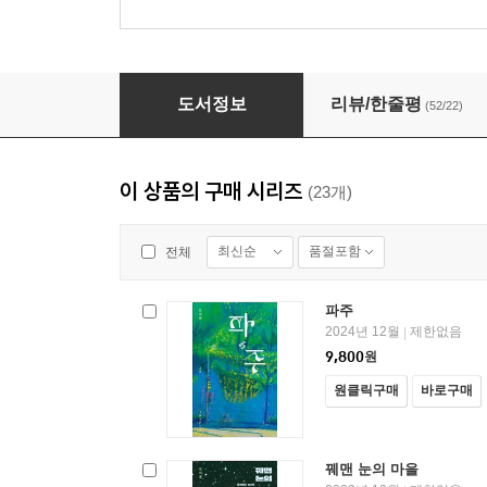
모든 것들의 세계
도서정보
리뷰/한줄평
(52/22)
이 상품의 구매 시리즈
(23개)
최신순
품절포함
전체
파주
2024년 12월
제한없음
|
9,800
원
원클릭구매
바로구매
꿰맨 눈의 마을