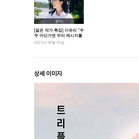
읽다
[젊은 작가 특집] 이유리 "우
주 어딘가엔 우리 메시지를
듣는 사람이 있어요"
2023년 06월 05일
상세 이미지