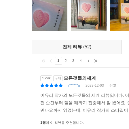
“바꿀 수 없다면 우리도 똑같아지면 돼. 이왕 나쁜 놈
“응.”
빨갛게 부은 눈으로 우진이 환하게 웃었다.
(「페어리 코인」, 114쪽)
이유리 작가의 인물들은 작품 속에서 각기 다른 
전체 리뷰
(52)
변해버려서, 믿었다는 이유로 너무나 큰 피해를
불구하고 삶은 계속된다. 작가는 “이질적인 존재들이
1
2
3
4
“사랑하는 마음”을 놓지 않아야 함을 전하며 “사랑할
모든것들의세계
eBook
구매
작가의 말
r******g
2023-12-03
신고
|
|
|
이유리 작가의 모든것들의 세계 리뷰입니다. 
도대체 왜 이유리는 인간을 사랑하지 않고는 못 배기
편 순간부터 덮을 때까지 집중해서 잘 봤어요.
세상에는 인간보다 사랑받을 가치가 있는 것이 차고
만나요까지 읽었는데, 이유리 작가의 스타일이 저랑
이유리는 사랑받고 싶어 한다. 더 정확히 말하자
사랑을!
1명
이 이 리뷰를 추천합니다.