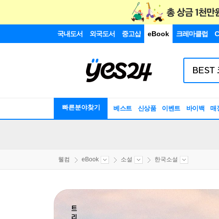
국내도서
외국도서
중고샵
eBook
크레마클럽
C
빠른분야찾기
베스트
신상품
이벤트
바이백
매
웰컴
eBook
소설
한국소설