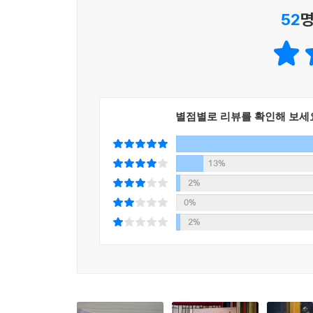
‘고미’에게 ‘도일’의 마음을 들어달라고 요청한다. 
52
명
거짓말은 누군가의 마음을 전부 아는 것이 관계에 미
하지만 그 와중에도 나는 최초에 얻었던 깨달음을 
누군가에게 없어서는 안 될 존재임을 증명받는 일이
바로 그것이 나를, 그리고 도일을 망쳐놓았다.
(「마음소라」, 53쪽)
별점별로 리뷰를 확인해 보세
「페어리 코인」에는 “반려 난이도 최하를 자랑하는” 
살기 시작한 이 요정을 이용하여 대국민 사기극을 계
13%
제안한 것이다. ‘나’와 ‘우진’은 작정하고 친 
2%
사람들의 마음과 기대 심리를 착취하기로 한 것이다
0%
훔쳐놓고 ‘우진’에게 덮어씌웠던 고등학생 시절의 일화를
2%
번 선택의 기로에 놓인다.
“우진아, 우린 잘못한 거 없어.”
“알아. 세상에 나쁜 사람들이 너무 많은 거지.”
(……)