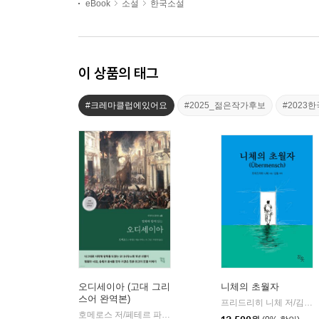
eBook
소설
한국소설
이 상품의 태그
#크레마클럽에있어요
#2025_젊은작가후보
#202
오디세이아 (고대 그리
니체의 초월자
스어 완역본)
프리드리히 니체 저/김철 편역
호메로스 저/페테르 파울 루벤스 그림/박문재 역
현대지성
|