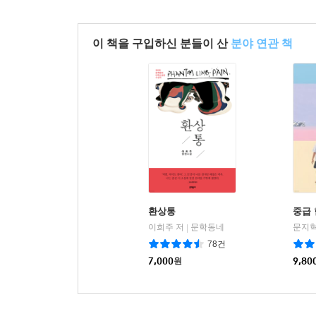
이 책을 구입하신 분들이 산
분야 연관 책
환상통
중급
이희주 저
문학동네
문지혁
|
78건
7,000
원
9,80