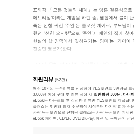
표제작 「모든 것들의 세계」는 영혼 결혼식으로 부부가
에브리싱’이라는 게임을 하던 중, 옆집에서 불이 난
죽은 신참 귀신 ‘주안’은 클로짓 게이로, 부모님이 
했던 “선한 오지랖”으로 ‘주안’이 애인의 집에 찾
현실의 삶 양쪽에서 잊혀져가는 ‘양미’는 “기어이 
전승민 평론가)한다.
고이다 못해 썩어버린 유저들만 남은 그 망겜, 
찾으시기를 바랍니다. (……) 가끔씩은 일어나서
회원리뷰
제대로 된 식사를 하시길.
(52건)
(「모든 것들의 세계」, 40~41쪽)
매주 10건의 우수리뷰를 선정하여 YES포인트 3만원을 드
3,000원 이상 구매 후 리뷰 작성 시
일반회원 300원, 마니아
eBook은 다운로드 후 작성한 리뷰만 YES포인트 지급됩니
「마음소라」의 주인공 ‘양고미’는 전 남자친구 ‘안도
클래스는 첫번째 회차 주문확정 시점부터 마지막 회차 주문
것. 마음소라란 “마치 별주부전의 토끼 간처럼”(해
사락 독서모임으로 진행된 클래스는 사락 독서모임 게시판
대면 속마음이 숨김없이 들려오고, 누군가에게 증여
eBook 페이백, CD/LP, DVD/Blu-ray, 패션 및 판매금
마음소라를 주며 진심의 전부를 줬지만 7년 후 헤어진