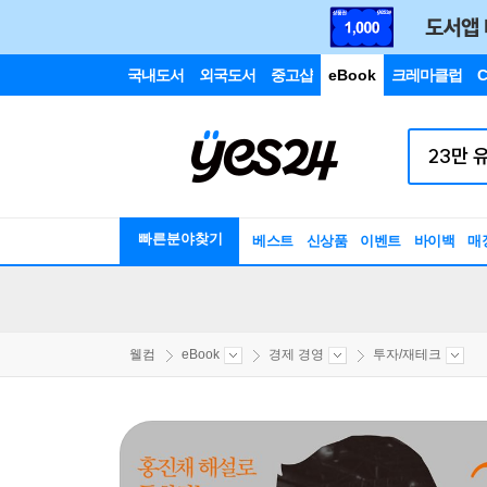
국내도서
외국도서
중고샵
eBook
크레마클럽
C
빠른분야찾기
베스트
신상품
이벤트
바이백
매
웰컴
eBook
경제 경영
투자/재테크