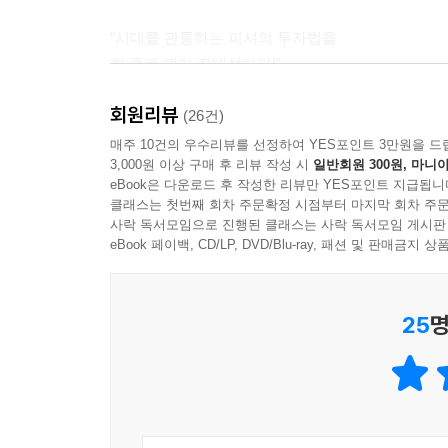
“시대를 관통하는 피셔의 투자법을
한 줄로 꿰어 집대성하다!”
주식투자에서 기업분석은 포커에서 상대방의 패를 
회원리뷰
(26건)
《거인의 어깨》 1권에서 주식이라는 자산이 가진 
매주 10건의 우수리뷰를 선정하여 YES포인트 3만원을 드
3,000원 이상 구매 후 리뷰 작성 시
일반회원 300원, 마니아
버핏, 피터 린치의 투자 원칙과 그들의 사고 체계
eBook은 다운로드 후 작성한 리뷰만 YES포인트 지급됩니
키우는 방법에 대해 네 개의 장으로 나누어 다룬다.
클래스는 첫번째 회차 주문확정 시점부터 마지막 회차 주문
‘9장 기초 체력 테스트’에서는 주식투자자 모두가
사락 독서모임으로 진행된 클래스는 사락 독서모임 게시판
분석하는 방법을 설명한다. 저자가 실제로 투자하
eBook 페이백, CD/LP, DVD/Blu-ray, 패션 및 판매금
깨는 아이디어들을 다룬다.
‘10장 가치평가라는 환상’에서는 앞서 설명한 기업
25
명
무엇인지에 대해 상세하게 설명한다.
주식을 산다는 건 ‘고양이에게 생선 가게를 맡기는’
결국 투자자가 돈을 버는 데에는 경영진이 사업과
편취하는지, 투자자는 어떻게 그런 성향을 가진 경영
‘12장 피셔, 한 가지 발차기’에서는 또 한 명의 