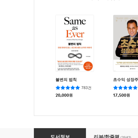
불변의 법칙
초수익 성장주
783건
20,000
원
17,500
원
거인의 어깨 2
도서정보
리뷰/한줄평
(26/43)