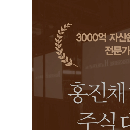
11. 생선 가게 고양이
나쁜 사람들
열어보면 대충 다 나와요
경영진의 깊이
주주환원에 대하여
12. 피셔, 한 가지 발차기
성장주 집중투자
레슨 1. 기업의 성장은 무한하다
레슨 2. 위대한 기업이 위대한 주식이 되는 마법
레슨 3. 사야 할 때, 팔지 말아야 할 때
사실 수집에 대하여
다시, 여기서 그만두셔도 됩니다
투자자의 서재
남은 이야기