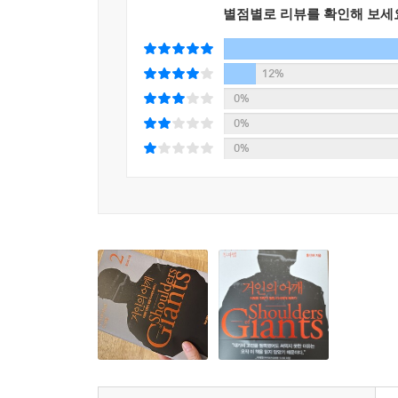
집착했는지, 왜 그것만 가지고 훌륭한 수익률을 일
별점별로 리뷰를 확인해 보세
필립 피셔의 투자 사고 체계를 낱낱이 해부한다. 가
투자 원칙을 통해 일반적인 ‘성장주 투자’가 왜
다른지를 상세히 밝힌다.
12%
0%
0%
“대가의 고전을 탐독했어도 써먹지 못한 이유는
0%
오직 이 책을 읽지 않았기 때문이다”
미래를 대비하는 최고의 투자전략이 거인의 투자법
“주식투자로 돈을 벌 수 있을까?” 저자는 이 질문에
경제, 심리학 서적을 탐독하고 ‘효율적 시장가설
생각했다고 한다. “만족스러운 투자 실적을 얻기는 
《거인의 어깨》는 위의 질문에 제대로 답하기 위
주식투자의 본질과 투자 원칙 정립에 필요한 모
과학자이자 철학자의 면모를 갖춘 홍진채 저자였기에
그였기에 쓸 수 책이라고 생각한다.
투자의 세계에 입문하는 사람은 누구나 처음에는 다