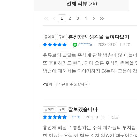
전체 리뷰
(26)
쌓아나가야만 실전 투자에서도 자신의 원칙을 기준 
나만의 경험과 의사결정 체계를 쌓아나가는 것이 우
1
2
3
4
등불의 심지가 되어줄 것으로 기대하고 기원한다.
홍진채의 생각을 들여다보기
종이책
구매
i*******e
2023-09-06
신고
|
|
|
유튜브의 발달로 주식에 관한 방송이 많이 늘어났
또 후회하기도 한다. 이미 오른 주식의 종목을 
방법에 대해서는 이야기하지 않는다. 그들이 감추
2명
이 이 리뷰를 추천합니다.
잘보겠습니다
종이책
구매
t***8
2026-01-12
신고
|
|
|
홍진채 해설로 통찰하는 주식 대가들의 투자법
한 이유는 오직 이 책을 읽지 않았기 때문이