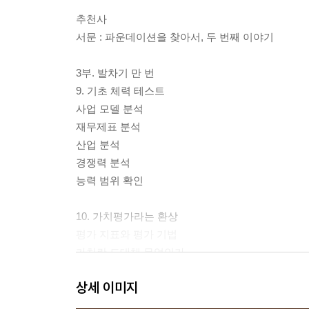
추천사
서문 : 파운데이션을 찾아서, 두 번째 이야기
3부. 발차기 만 번
9. 기초 체력 테스트
사업 모델 분석
재무제표 분석
산업 분석
경쟁력 분석
능력 범위 확인
10. 가치평가라는 환상
평가 지표와 평가 기법
가치란 도대체 무엇인가
할인율은 도대체 무엇인가
상세 이미지
기대수익률은 이차원 값이다
프리미엄의 조건