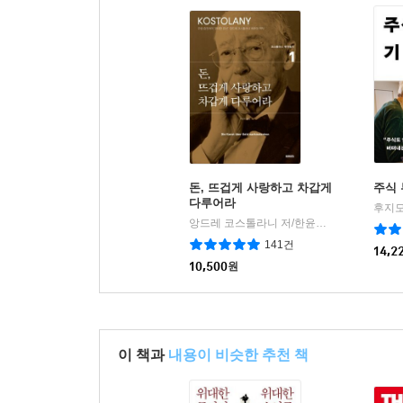
돈, 뜨겁게 사랑하고 차갑게
주식 
다루어라
앙드레 코스톨라니 저/한윤진 역
미래의창
|
141건
14,2
10,500
원
이 책과
내용이 비슷한 추천 책