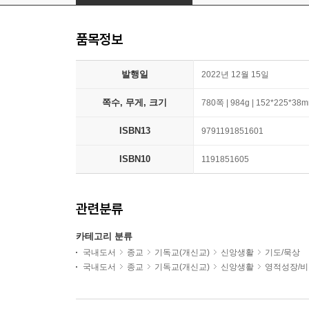
품목정보
발행일
2022년 12월 15일
쪽수, 무게, 크기
780쪽 | 984g | 152*225*38
ISBN13
9791191851601
ISBN10
1191851605
관련분류
카테고리 분류
국내도서
종교
기독교(개신교)
신앙생활
기도/묵상
국내도서
종교
기독교(개신교)
신앙생활
영적성장/