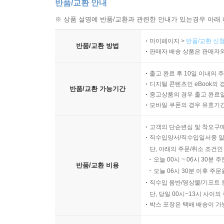
반품/교환 안내
※ 상품 설명에 반품/교환과 관련한 안내가 있는경우 아래 
마이페이지 >
반품/교환 신청
반품/교환 방법
판매자 배송 상품은 판매자와
출고 완료 후 10일 이내의 
디지털 콘텐츠인 eBook의 
반품/교환 가능기간
중고상품의 경우 출고 완료일
모바일 쿠폰의 경우 유효기간(
고객의 단순변심 및 착오구
직수입양서/직수입일서중 일
단, 아래의 주문/취소 조건인
오늘 00시 ~ 06시 30분 
반품/교환 비용
오늘 06시 30분 이후 주문
직수입 음반/영상물/기프트 
단, 당일 00시~13시 사이
박스 포장은 택배 배송이 가