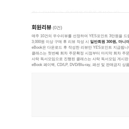
주님, 당신께서는 우리에게 믿음을 주셨습니다.
우리의 양심을 예민하게 빚어 주소서.
회원리뷰
우리의 속 눈을 밝혀 주소서.
(0건)
지나치게 구부러진 우리의 욕망을 올곧게 잡아 주소
매주 10건의 우수리뷰를 선정하여 YES포인트 3만원을 드
3,000원 이상 구매 후 리뷰 작성 시
일반회원 300원, 마니아
그리하여 우리의 생명이 당신과 연결되게 하소서.
eBook은 다운로드 후 작성한 리뷰만 YES포인트 지급됩니
--- p. 427
클래스는 첫번째 회차 주문확정 시점부터 마지막 회차 주문
사락 독서모임으로 진행된 클래스는 사락 독서모임 게시판
사랑의 주님, 한 해를 마감합니다.
eBook 페이백, CD/LP, DVD/Blu-ray, 패션 및 판매금
송구영신의 이 밤, 당신의 사랑을 내 안에 간직하게
기쁨이 슬픔 되고, 염려와 고통의 날이 올 때,
당신의 위대한 선물, 나에게 주신 당신의 사랑을 기
그 사랑이 나를 살게 합니다.
그 사랑이 우리를 살게 합니다.
그 사랑이 세상을 살립니다.
이제껏 변함없이 지켜 주신 주님, 감사합니다.
세상을 구원하신 예수님, 당신의 이름을 찬송합니다.