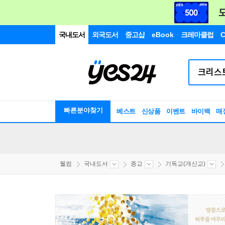
국내도서
외국도서
중고샵
eBook
크레마클럽
C
빠른분야찾기
베스트
신상품
이벤트
바이백
매
웰컴
국내도서
종교
기독교(개신교)