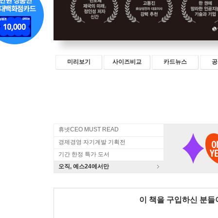
미리보기
사이즈비교
카드뉴스
공
휴넷CEO MUST READ
경제경영 자기계발 기획전
기간 한정 특가 도서
오직, 예스24에서만
이 책을 구입하신 분