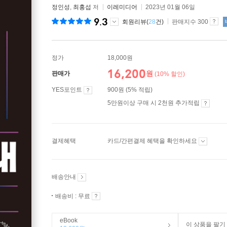
정인성
,
최홍섭
저
이레미디어
2023년 01월 06일
9.3
회원리뷰(
28
건)
판매지수 300
정가
18,000원
16,200
원
판매가
(10% 할인)
YES포인트
900원 (5% 적립)
5만원이상 구매 시 2천원 추가적립
결제혜택
카드/간편결제 혜택을 확인하세요
배송안내
배송비 : 무료
eBook
이 상품을 팔기