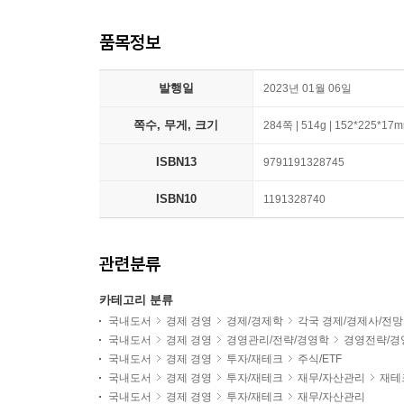
품목정보
발행일
2023년 01월 06일
쪽수, 무게, 크기
284쪽 | 514g | 152*225*17
ISBN13
9791191328745
ISBN10
1191328740
관련분류
카테고리 분류
국내도서
경제 경영
경제/경제학
각국 경제/경제사/전망
국내도서
경제 경영
경영관리/전략/경영학
경영전략/경
국내도서
경제 경영
투자/재테크
주식/ETF
국내도서
경제 경영
투자/재테크
재무/자산관리
재테
국내도서
경제 경영
투자/재테크
재무/자산관리