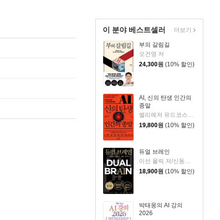
이 분야 베스트셀러
더보기
부의 갈림길
오건영 저
24,300
원
(10% 할인)
AI, 신의 탄생 인간의
종말
엘리에저 유드코스키,네이트 소아레스 공저/고영훈 역
19,800
원
(10% 할인)
듀얼 브레인
이선 몰릭 저/신동숙 역
18,900
원
(10% 할인)
박태웅의 AI 강의
2026