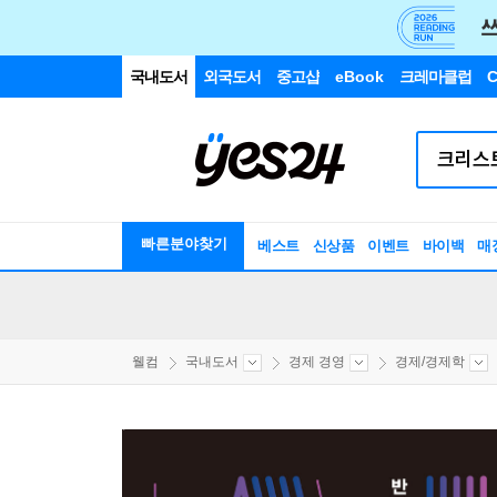
국내도서
외국도서
중고샵
eBook
크레마클럽
C
빠른분야찾기
베스트
신상품
이벤트
바이백
매
웰컴
국내도서
경제 경영
경제/경제학