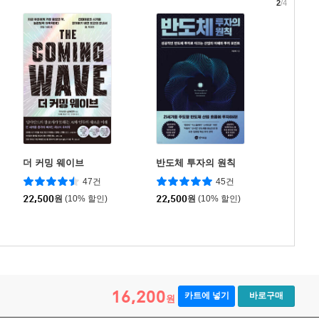
2
/4
더 커밍 웨이브
반도체 투자의 원칙
47건
45건
22,500
원
(10% 할인)
22,500
원
(10% 할인)
16,200
카트에 넣기
바로구매
원