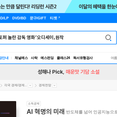
D/LP
DVD/BD
문구
/GIFT
티켓
독서유형검사
장안내
채널예스
사락
예스펀딩
클래스24
RBTI Lab
여
독서유형검사
성해나 Pick,
매운맛 기담 소설
각국 경제/경제...
경제전망
소득공제
AI 혁명의 미래
반도체를 넘어 인공지능으