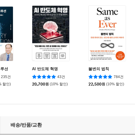
볼루션
AI 반도체 혁명
불변의 법칙
235건
43건
784건
% 할인)
20,700
원
(10% 할인)
22,500
원
(10% 할인)
배송/반품/교환