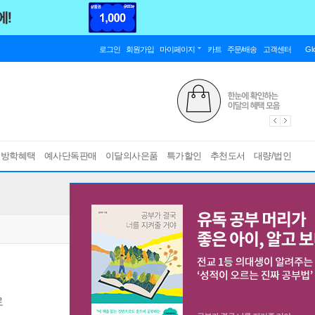
로그인
회원가입
마이페이지
카트
주문/배송
고객센터
Gl
름방학혜택
예사단독판매
이달의사은품
특가할인
추천도서
대량/법인
로