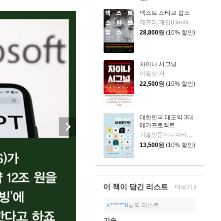
넥스트 스티브 잡스
제프리 케인(Geoffrey Cain) 저/이민석 역
28,800
원
(10% 할인)
차이나 시그널
이필상 저
22,500
원
(10% 할인)
대한민국 대도약 3대
메가프로젝트
기술인문이니셔티브 집현 저
13,500
원
(10% 할인)
이 책이 담긴
리스트
더보기
k******6
님의 리스트
기술