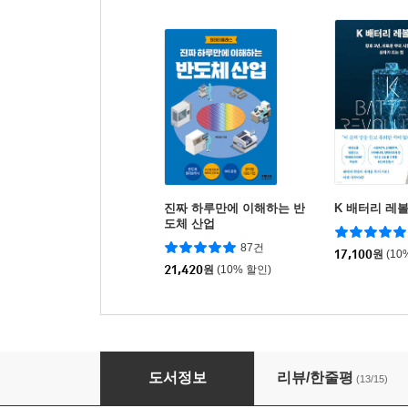
진짜 하루만에 이해하는 반
K 배터리 레
도체 산업
87건
17,100
원
(10
21,420
원
(10% 할인)
AI 혁명의 미래
도서정보
리뷰/한줄평
(13/15)