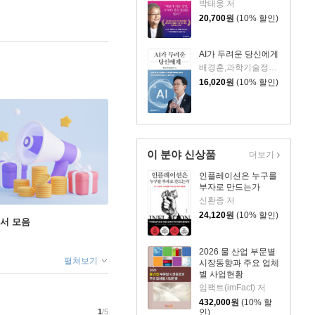
박태웅 저
20,700
원
(10% 할인)
AI가 두려운 당신에게
배경훈,과학기술정보통신부 저
16,020
원
(10% 할인)
이 분야 신상품
더보기
인플레이션은 누구를
부자로 만드는가
신환종 저
24,120
원
(10% 할인)
도서 모음
2026 물 산업 부문별
펼쳐보기
시장동향과 주요 업체
별 사업현황
임팩트(imFact) 저
432,000
원
(10% 할
인)
1
/5