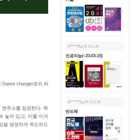
c*****6
님의 리스트
인공지능(~23-03-15)
e changer로의 AI
s******1
님의 리스트
 현주소를 점검한다. 혁
반도체
 놓여 있고, 이를 이겨
세상을 생생하게 목도하도