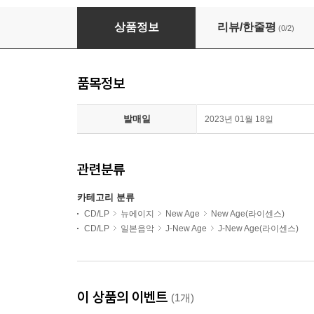
Ryuichi Sakamoto (류이치 사카모토) - 12
상품정보
리뷰/한줄평
(0/2)
품목정보
발매일
2023년 01월 18일
관련분류
카테고리 분류
CD/LP
뉴에이지
New Age
New Age(라이센스)
CD/LP
일본음악
J-New Age
J-New Age(라이센스)
이 상품의 이벤트
(1개)