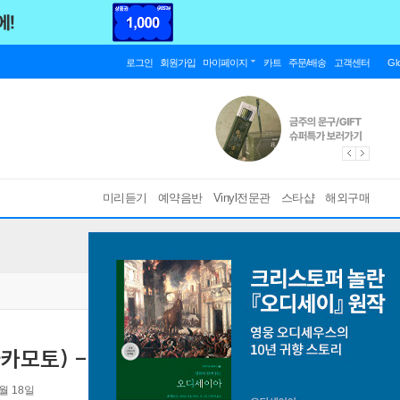
로그인
회원가입
마이페이지
카트
주문/배송
고객센터
Gl
미리듣기
예약음반
Vinyl전문관
스타샵
해외구매
사카모토) - 12
1월 18일