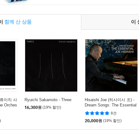
들이
함께 산 상품
이
o (류이치 사
Ryuichi Sakamoto - Three
Hisaishi Joe (히사이시 조) -
he Orches
Dream Songs: The Essential
16,300
원
(19% 할인)
Joe Hisaishi
8건
)
20,000
원
(19% 할인)