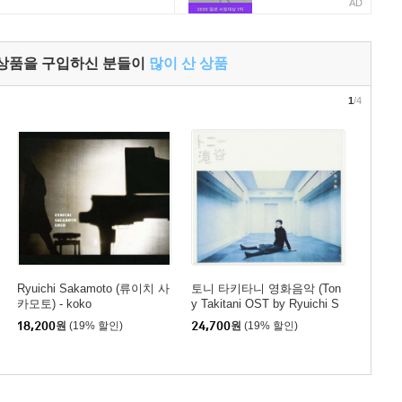
AD
 상품을 구입하신 분들이
많이 산 상품
1
/4
Ryuichi Sakamoto (류이치 사
토니 타키타니 영화음악 (Ton
카모토) - koko
y Takitani OST by Ryuichi S
akamoto 류이치 사카모토)
18,200
원
(19% 할인)
24,700
원
(19% 할인)