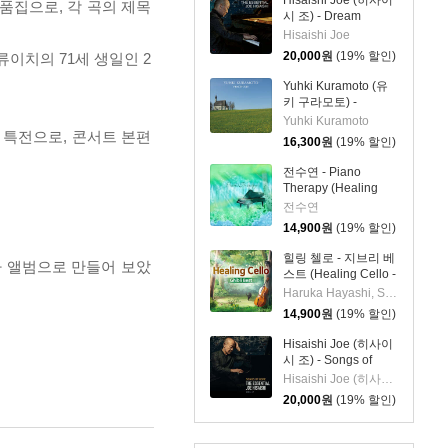
Hisaishi Joe (히사이
품집으로, 각 곡의 제목
시 조) - Dream
Songs: The Essential
Hisaishi Joe
Joe Hisaishi
20,000
원
(19% 할인)
이치의 71세 생일인 2
Yuhki Kuramoto (유
키 구라모토) -
PEACEFULLY
Yuhki Kuramoto
2」의 특전으로, 콘서트 본편
16,300
원
(19% 할인)
전수연 - Piano
Therapy (Healing
Piano Collection)
전수연
14,900
원
(19% 할인)
힐링 첼로 - 지브리 베
골라 앨범으로 만들어 보았
스트 (Healing Cello -
Ghibli Best)
Haruka Hayashi, Soyoka Hayashi
14,900
원
(19% 할인)
Hisaishi Joe (히사이
시 조) - Songs of
Hope: The Essential
Hisaishi Joe (히사이시 조)
Joe Hisaishi Vol. 2
20,000
원
(19% 할인)