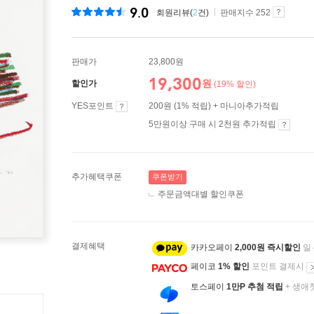
9.0
회원리뷰(
2
건)
판매지수 252
판매가
23,800원
19,300
원
할인가
(19% 할인)
YES포인트
200원 (1% 적립) + 마니아추가적립
5만원이상 구매 시 2천원 추가적립
추가혜택쿠폰
쿠폰받기
주문금액대별 할인쿠폰
결제혜택
카카오페이
2,000원 즉시할인
일
페이코
1% 할인
포인트 결제시
토스페이
1만P 추첨 적립
+ 생애