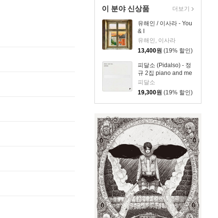
이 분야 신상품
더보기
유해인 / 이사라 - You
& I
유해인, 이사라
13,400
원
(19% 할인)
피달소 (Pidalso) - 정
규 2집 piano and me
피달소
19,300
원
(19% 할인)