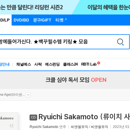
D/LP
DVD/BD
문구
/GIFT
티켓
독서유형검사
RBTI Lab
장안내
채널예스
사락
예스펀딩
클래스24
독서유형검사
크클 심야 독서 모임
OPEN
ew Age(라이센...
Ryuichi Sakamoto (류이치 
CD
Ryuichi Sakamoto
연주
씨앤엘뮤직
/
씨앤엘뮤직
2023년 0