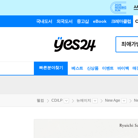
국내도서
외국도서
중고샵
eBook
크레마클럽
C
빠른분야찾기
베스트
신상품
이벤트
바이백
매
웰컴
CD/LP
뉴에이지
New Age
N