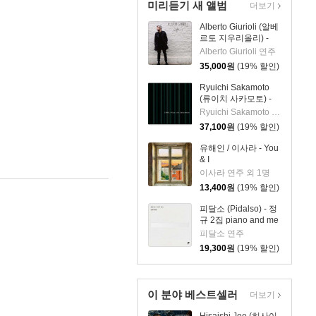
미리듣기 새 앨범
더보기
Alberto Giurioli (알베
르토 지우리올리) -
Leftovers [LP]
Alberto Giurioli 연주
35,000
원
(19% 할인)
Ryuichi Sakamoto
(류이치 사카모토) -
1996
Ryuichi Sakamoto 작곡
37,100
원
(19% 할인)
유해인 / 이사라 - You
& I
이사라 연주 외 1명
13,400
원
(19% 할인)
피달소 (Pidalso) - 정
규 2집 piano and me
피달소 연주
19,300
원
(19% 할인)
이 분야 베스트셀러
더보기