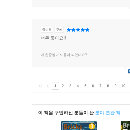
종이책
구매
너무 좋아요!!
이 한줄평이 도움이 되었나요?
1
2
3
4
5
6
7
8
9
10
이 책을 구입하신 분들이 산
분야 연관 책