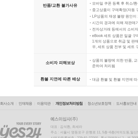
모바일 쿠폰 등록 후 취소/환
반품/교환 불가사유
중고상품이 구매확정(자동 
LP상품의 재생 불량 원인이 기
시간의 경과에 의해 재판매가
전자상거래 등에서의 소비자
eBook 세트 상품은 일괄 
1개의 상품으로 취급 및 판매
우, 세트 상품 전부 및 세트
상품의 불량에 의한 반품, 교
소비자 피해보상
준하여 처리됨
환불 지연에 따른 배상
대금 환불 및 환불 지연에 
회사소개
인재채용
이용약관
개인정보처리방침
청소년보호정책
도서홍보안내
대표 : 김석환, 최세라
주소 : 서울시 영등포구 은행로 11, 5층~6층(여의도동,일신
사업자등록번호 : 229-81-37000 통신판매업신고 : 제 200