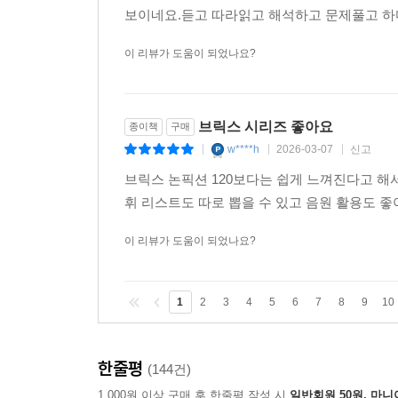
보이네요.듣고 따라읽고 해석하고 문제풀고 하다
이 리뷰가 도움이 되었나요?
브릭스 시리즈 좋아요
종이책
구매
w****h
2026-03-07
신고
|
|
|
브릭스 논픽션 120보다는 쉽게 느껴진다고 해서 
휘 리스트도 따로 뽑을 수 있고 음원 활용도 좋
이 리뷰가 도움이 되었나요?
1
2
3
4
5
6
7
8
9
10
한줄평
(144건)
1,000원 이상 구매 후 한줄평 작성 시
일반회원 50원, 마니