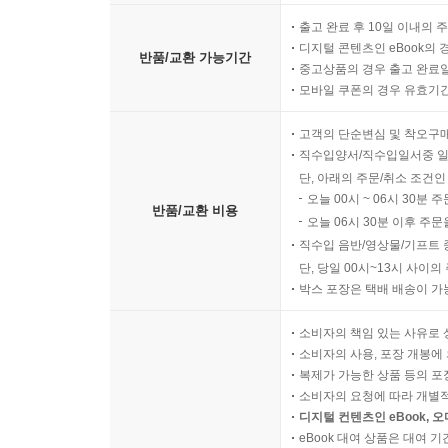
출고 완료 후 10일 이내의 
디지털 콘텐츠인 eBook의 
반품/교환 가능기간
중고상품의 경우 출고 완료일
모바일 쿠폰의 경우 유효기간(
고객의 단순변심 및 착오구
직수입양서/직수입일서중 일
단, 아래의 주문/취소 조건인
오늘 00시 ~ 06시 30분 
반품/교환 비용
오늘 06시 30분 이후 주문
직수입 음반/영상물/기프트 
단, 당일 00시~13시 사이
박스 포장은 택배 배송이 가
소비자의 책임 있는 사유로 
소비자의 사용, 포장 개봉에 
복제가 가능한 상품 등의 포장을 
소비자의 요청에 따라 개별
디지털 컨텐츠인 eBook, 
eBook 대여 상품은 대여 기