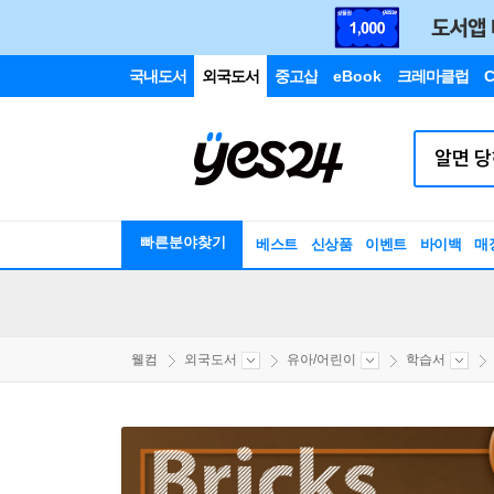
국내도서
외국도서
중고샵
eBook
크레마클럽
C
빠른분야찾기
베스트
신상품
이벤트
바이백
매
웰컴
외국도서
유아/어린이
학습서