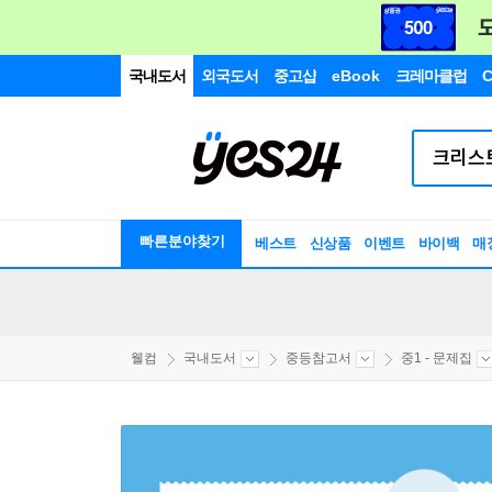
국내도서
외국도서
중고샵
eBook
크레마클럽
C
빠른분야찾기
베스트
신상품
이벤트
바이백
매
웰컴
국내도서
중등참고서
중1 - 문제집