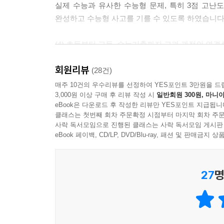
실제 수능과 유사한 수능형 문제, 특히 3점 고
완성하고 수능형 사고를 기를 수 있도록 하였습니다
(4) 초등부터 고등, 수능기출까지 교과 과정의 연결
교육 과정을 반영한 교과 연계표를 제시하여 학교
회원리뷰
학습할 내용을 미리 파악할 수 있도록 하였습니다.
(28건)
독해 지문으로 구성하였습니다.
매주 10건의 우수리뷰를 선정하여 YES포인트 3만원을 드
3,000원 이상 구매 후 리뷰 작성 시
일반회원 300원, 마니아
eBook은 다운로드 후 작성한 리뷰만 YES포인트 지급됩니
(5) 교과 개념을 모두 모은 부록으로 한 번 더 개념 
클래스는 첫번째 회차 주문확정 시점부터 마지막 회차 주문
본문에서 학습한 과학 교과 필수 개념을 모두 모
사락 독서모임으로 진행된 클래스는 사락 독서모임 게시판
하였습니다.
eBook 페이백, CD/LP, DVD/Blu-ray, 패션 및 판매금
27
명