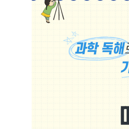
7일차 화학
1 원소와 원자, 분자는 어떻게 다르지?
2 잃어버린 전자와 굴러 들어온 전자
8일차 물리학
1 찌릿찌릿, 정전기는 왜 생기는 걸까?
2 전류가 자석처럼 자기장을 만들어 낸다고?
9일차 지구과학
1 지구야, 네가 움직여서 그런 거야
2 기운 센 태양은 지구를 힘들게 해
10일차 생명과학
1 식물이 만드는 영양분 레시피
2 식물은 어떻게 숨을 쉬고 밥을 먹지?
11일차 생명과학