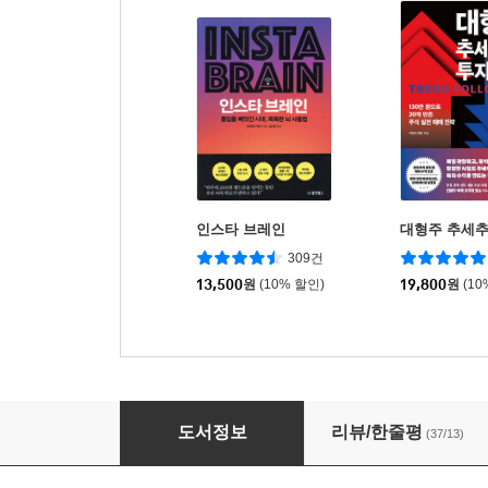
인스타 브레인
대형주 추세
309건
13,500
원
(10% 할인)
19,800
원
(10
큇 QUIT
도서정보
리뷰/한줄평
(37/13)