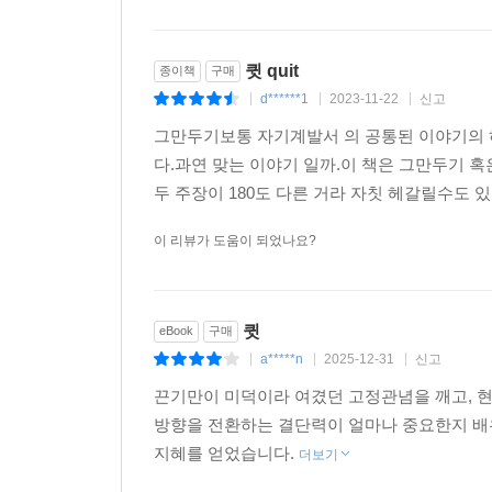
큇 quit
종이책
구매
d******1
2023-11-22
신고
|
|
|
그만두기보통 자기계발서 의 공통된 이야기의 
다.과연 맞는 이야기 일까.이 책은 그만두기 
두 주장이 180도 다른 거라 자칫 헤갈릴수도 있
이 리뷰가 도움이 되었나요?
큇
eBook
구매
a*****n
2025-12-31
신고
|
|
|
끈기만이 미덕이라 여겼던 고정관념을 깨고, 현
방향을 전환하는 결단력이 얼마나 중요한지 배우
지혜를 얻었습니다.
더보기