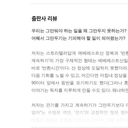
〈글리치〉를 접은 직후 버터필드는 개발 과정에서
출판사 리뷰
품으로 만들었다. 투자자들은 이 새로운 제품으로 투자금
정했다. 그 유명한 생산성 향상 앱인 〈슬랙〉은 이
우리는 그만둬야 하는 일을 왜 그만두지 못하는가?
--- p.80
어째서 그만두기는 기피해야 할 일이 되어왔는가?
따라서 적절한 시점에 그만두는 사람들이 대부분 자
저자는 스토리텔러답게 에베레스트산 정복과 ‘반환시
두는 시점은 두 가지 선택이 거의 비슷하다고 느끼게
계속하기’의 가장 구체적인 형태는 에베레스트산일
--- p.104
바로 ‘반환시간’이다. 산 정상에 도달하지 못했더
다음 기회를 노릴 수 있고, 어긴다면 마침내 정상
X는 원숭이와 받침대 모델을 적용했고 몇 년 동안 해
90미터 앞에서 등반을 포기하기도 했다(그러나 
동안 해왔는지는 중요하지 않다. 중요한 것은 일이 
이야기는 독자를 지루하게 만들 수도 있다. 왜냐하
--- p.215
저자는 끈기를 가지고 계속하기가 그만두기보다 더
우리는 산 것에 소유감을 가질 뿐만 아니라 우리가 
말라”는 수많은 격언, ‘끈기’의 긍정적인 많은 영
을 때 강하게 나타난다. 보유효과를 ‘이케아 효과 I
에둘러 말하는 모호한 비즈니스 전략이 그에 속한다
한다. 우리는 손수 조립한 스탠드를 조립돼 있는 같