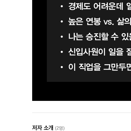
저자 소개
(2명)