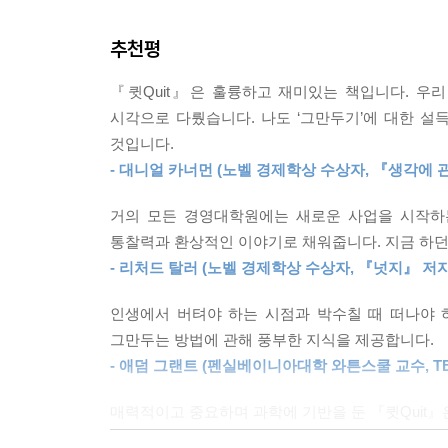
--- p.264
대니얼 카너먼, 리처드 탈러, 세스 고딘 등
추천평
행동경제학의 대가들이 『큇 QUIT』을 극찬한 이유
대니얼 카너먼은 내게 “사람들에게는 진정으로 사랑
을 인지편향과 결정 오류에 대해 연구한 대니얼 카
『큇Quit』은 훌륭하고 재미있는 책입니다. 우
목표 달성을 향한 끈기는 분명 미덕이지만 과장된 
자인 리처드 탈러였다.
시각으로 다뤘습니다. 나도 ‘그만두기’에 대한 설
결과로 개인은 잘못된 인생 설계와 불행을, 기업은 
--- p.342
것입니다.
대회에서 시오반 오키프 Shiobhan O’Keef
- 대니얼 카너먼 (노벨 경제학상 수상자, 『생각에 
의료요원들은 오키프에게 달리기를 멈춰야 한다고 
우리도 이 개미들처럼 행동해야 한다. 일이든, 직장
다리가 부러지는 부상을 당했다. 이 선수 역시
있을지 계속 탐색해야 한다. 우리가 사는 세상은 불
거의 모든 경영대학원에는 새로운 사업을 시작하는
선수생활을 마감해야 위기를 초래했다. LA와 
--- p.342
통찰력과 환상적인 이야기로 채워줍니다. 지금 하던
되었다. 공사비가 천문학적으로 불어났지만 이미 
- 리처드 탈러 (노벨 경제학상 수상자, 『넛지』 저자
살다 보면 세상이 우리가 하는 일을 멈추게 하는 경
메타랩의 전도유망한 기업가 앤드류 윌킨슨은 서비
인생에서 버텨야 하는 시점과 박수칠 때 떠나야 
기업을 경영하는 경우에도 이런 일이 일어날 수 있다
새로운 앱에 열세라는 사실을 인정하지 않았고 
그만두는 방법에 관해 풍부한 지식을 제공합니다.
이다.
뉴잉글랜드에서 가장 높은 산 100개 중 99개를
- 애덤 그랜트 (펜실베이니아대학 와튼스쿨 교수, TE
--- p.366
현대인들이 제대로 그만두지 못하는 문제점을 연구
매력적이고 중요하며 과학에 기반을 둔 『큇Quit』
‘거대한 퇴직 Great Resignation 현상’이 
- 케이티 밀크먼 (『슈퍼 해빗』 저자)
대니얼 카너먼, 리처드 탈러, 애덤 그랜트 등 인간