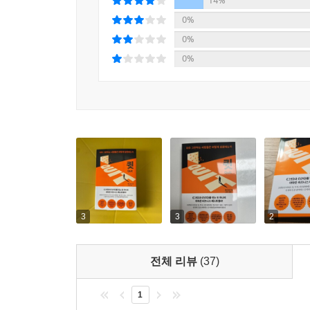
14%
왜냐하면 우리는 모두 자기 정체성이라는 종교를 믿
‘제때 그만두기’는 단순한 예술이 아니라 과학이
0%
못했습니다.
0%
의사결정에는 끈기 못지않게 끊기가 필요하다
- 브라이언 크리스천 (2009 뢰브너 프라이즈 수상
0%
저자는 포커 월드챔피언이다. 인지과학 전문가로
〈갬블러The Gambler〉로 유명한 가수 케니 로
학자로서 그리고 승부사로서 계속하기와 그만두
알려주는 전문 스토리텔러는 애니 듀크가 처음입니다
강력하다는 사실을 발견했다. 그리고 동시에 잘 그만
그만두는 현명한 전략입니다.
모델은 구글 산하 ‘엑스 디벨롭먼트’의 모토이다. 
- 데이비드 맥레이니 (윌리엄 랜돌프 허스트상 수상
‘중단 기준(kill criteria)’도 매우 유용한 의
일단 이 책을 읽기 시작하면 중간에 멈출 수 없을
세상은 변화한다. 우리도 변화한다. 그래서 열심히 
때문입니다.
뭔가의 가치를 정확하게 알자는 뜻이다. 변화하는 세
- 돈 A. 무어 (『판단과 결정』 저자)
3
3
2
전체 리뷰
(37)
1