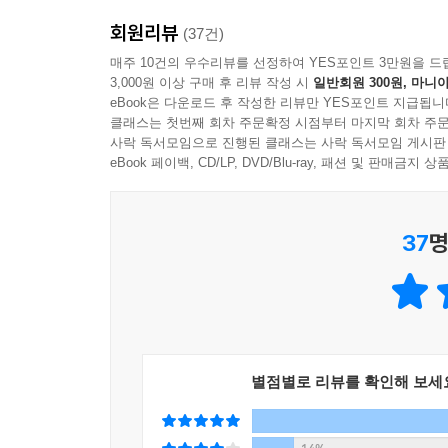
이 대안을 찾아야 했다. (중략) 그레이트 리오프닝으
모든 경영대학원에는 창업 과정이 있지만 제때 잘 그
--- p.396
회원리뷰
(37건)
당신은 살면서 ‘이 책이 내 인생을 바꿨다’라고 말할
같은 평범한 사람들은 더욱 더 잘못된 끈기의 위험에
- 세스 고딘 (『보랏빛 소가 온다』 저자)
매주 10건의 우수리뷰를 선정하여 YES포인트 3만원을 드
리더들은 에릭의 사례에서 교훈을 얻어야 한다. 
3,000원 이상 구매 후 리뷰 작성 시
일반회원 300원, 마니아
합리적인 의사결정을 방해하고 손실 덩어리를 불리
eBook은 다운로드 후 작성한 리뷰만 YES포인트 지급됩니
수 있기 때문이다. 리더들은 목표 달성 여부로만 팀
『큇Quit』은 페이지가 술술 넘어갈 정도로 재
이케아 효과(IKEA effect)와 정체성 강화 효과
클래스는 첫번째 회차 주문확정 시점부터 마지막 회차 주문
아진다.
‘그만두기’를 탁월한 경쟁력으로 생각한 적이 없었습
사락 독서모임으로 진행된 클래스는 사락 독서모임 게시판
- 데이비드 엡스타인 (『늦깎이 천재들의 비밀Rang
eBook 페이백, CD/LP, DVD/Blu-ray, 패션 및 판매금
저자는 몰입상승을 부추기는 원인은 다양하게 분석
--- p.427
계속하게 만드는 원인, 뭔가를 포기하는 데 필요
애니 듀크는 최고의 포커 플레이어입니다. 오직 이런
성향이 그것이다. 또한 새로운 또는 다른 어떤
알려주는 고전적인 책을 쓸 수 있습니다.
37
명
‘소유’한다. 그리고 결과적으로 외부의 다른 것보
- 라이언 홀리데이 (미디어 전략가, 『데일리 필로소
불리는 이유이다.
위대한 미덕의 반대말 역시 위대한 미덕입니다. 그
한편 스포츠와 비즈니스에서 변화의 장벽에 관한 사
보완입니다. 이 두 가지 미덕을 당신의 성품에 엮어
불구하고 20년 넘게 2점슛에 집착했다. 또한 
- 필립 E. 테틀록 (펜실베이니아대학 와튼스쿨 교수
사례까지 아울러 연구하여 ‘이케아 효과’가 합리적
별점별로 리뷰를 확인해 보세
애니 듀크는 위기관리와 의사결정 부문에서 세계 정상
방불케 한다. 종말론과 외계인을 숭배하는 사이비
- 셰인 패리쉬 (파남 스트리트Farnam Street 설
강화하는 과정을 자세히 다뤘다. 사이비 종교집단