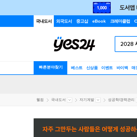
국내도서
외국도서
중고샵
eBook
크레마클럽
C
빠른분야찾기
베스트
신상품
이벤트
바이백
매
웰컴
국내도서
자기계발
성공학/경력관리