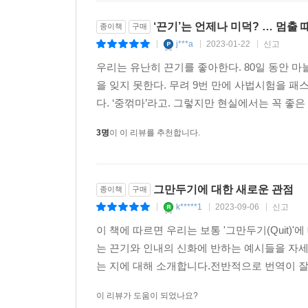
‘끈기’는 언제나 미덕? … 멈출
종이책
구매
j***a
2023-01-22
신고
|
|
|
우리는 유난히 끈기를 좋아한다. 80일 동안 마늘
을 잊지 못한다. 무려 9번 만에 사법시험을 
다. ‘중꺾마’라고. 그렇지만 현실에서는 꼭 좋은 
3명
이 이 리뷰를 추천합니다.
그만두기에 대한 새로운 관점
종이책
구매
k*****1
2023-09-06
신고
|
|
|
이 책에 따르면 우리는 보통 '그만두기(Quit)
는 끈기와 인내의 신화에 반하는 예시들을 자세
는 지에 대해 소개합니다.전반적으로 번역이 잘되
이 리뷰가 도움이 되었나요?