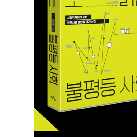
한국형 재정준칙의 도입 / 재정건전성에 대한 신념, 
와 경제성장에 대한 논쟁
10 헬리콥터 머니 ? ‘모두를 위한’ 양적완화! 124
서민에게 돈을 쓰면 패륜이 되는 대한민국 / 양적완화
돈은 어디로 갔나? : ‘모두를 위한’ 양적 완화를 주
11 공매도 , 안 가진 주식을 팔 수 있다고? 136
공매도 재개라는 뜨거운 감자 / 개미 투자자 울리는 
가설, 과연 타당한가?
12 헷지투자 , 위험 분산인가, 위험 감수인가? 147
인버스, 곱버스 같은 상품들이 유행하는 이유 / 헷
/ 2008년 금융위기, 꼬리가 개를 흔들다
13 차등의결권 , 누가 기업을 지배할 것인가? 158
쿠팡이 뉴욕 증시로 간 이유가 차등의결권 때문? / 
기업을 지배할 것인가?
4장 사회적 약자의 목소리를 듣기 위해
14 차별금지법 , 차별 없이 평등하다는 것 170