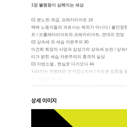
1장 불평등이 심해지는 세상
01 분노한 계급, 프레카리아트 18
택배 노동자들의 과로사는 예외가 아니다 / 불안정
트 / 프롤레타리아트와 프레카리아트, 연대의 전망
02 상속세 와 세습 자본주의 30
이건희 회장의 사망과 삼성가의 상속세 논란 / 상속세
티가 밝힌 세습 자본주의의 충격적 실상
03 지방소멸 , 현실로 다가오다 44
사라지는 지방대와 인구감소지수 / 수도권 집중을 둘
는 기업이 아니다
04 경자유전 , 좌파 정책이 낳은 자본주의 발전 55
LH 직원들의 농지 투기와 경자유전의 헌법 원칙 / 
상세 이미지
불평등 극복이 낳은 성과
2장 모두가 안전한 사회