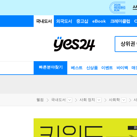
국내도서
외국도서
중고샵
eBook
크레마클럽
C
빠른분야찾기
베스트
신상품
이벤트
바이백
매
웰컴
국내도서
사회 정치
사회학