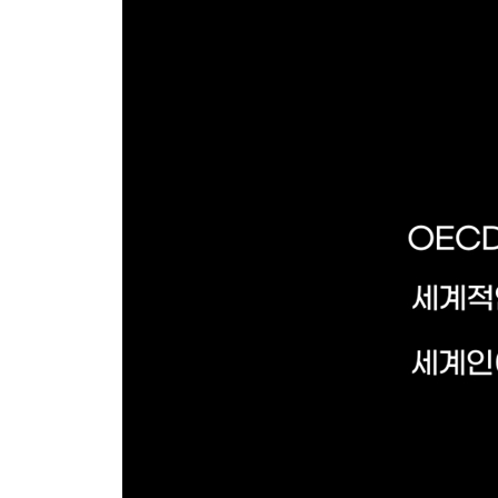
트랜스젠더 군인의 죽음 / 차별금지법을 둘러싼 쟁점
들, 인간의 존엄을 우선으로
15 기본권 제한 , 감염병 시대라면 얼마든지 가능할까
코로나19 앞, 상반된 의견들 / 헌법적 기본권들의 충
의 위험을 넘어서
16 난민 , 더불어 살아야 할 이웃 192
한국, 난민에 극도로 배타적인 나라 / 왜 그리 난민을
어떻게 경제에 도움을 주는가?
17 사실적시 명예훼손죄 , 진실을 말해도 죄가 된다! 
사실적시 명예훼손죄란 무엇인가? / 힘없는 자가 말할
훼손 비범죄화의 길
5장 성공의 서로 다른 시각
18 번영신학 , 믿으면 부자 된다는 참회 없는 믿음 2
두 마리 토끼를 잡고 싶은 신앙 / 미국의 번영신학과
의와 세속적 금욕주의 : 맘몬을 섬기지 않으려면