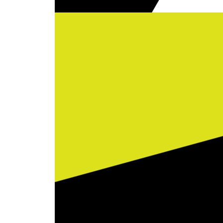
이의 불신이 높을까? / 의사 자율규제의 역사와 배경
24 생식보조의료, 비혈연 가족 의 귀환? 278
아빠 없이 아이를 낳았다? / 생식보조의료, 과학기술
비혈연 가족이 귀환하는가?
7장 반면교사의 나라, 미국
25 트럼프와 우파 포퓰리즘 의 부상 290
트럼프는 갔지만 트럼프주의는 끝나지 않았다 / 서
: 브라만 좌파와 상인 우파의 과두제 / 포퓰리즘 선
필요하다
26 터스키기 실험 , 미국 흑인은 왜 백신을 불신하는가
터스키기 실험이라는 범죄 / 백신 불신과 인종차별, 
실험과 연구윤리 : 뉘른베르크 강령과 헬싱키 선언
27 증오범죄 , 남의 일이 아니다 312
증가하는 미국의 아시아계 증오범죄 / 국가는 증오
있을까? / 혐오의 피라미드를 경계하자