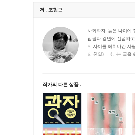
저 :
조형근
사회학자. 늦은 나이에 
집필과 강연에 전념하고
지 사이를 헤쳐나간 사
의 친일》 《나는 글을 
작가의 다른 상품