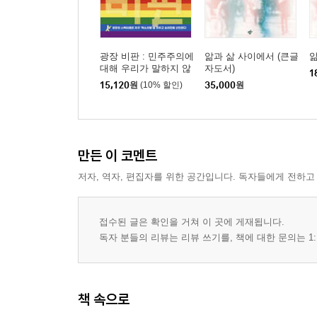
광장 비판 : 민주주의에
앎과 삶 사이에서 (큰글
앎
대해 우리가 말하지 않
자도서)
1
는 것
15,120
원
(10% 할인)
35,000
원
만든 이 코멘트
저자, 역자, 편집자를 위한 공간입니다. 독자들에게 전하고
접수된 글은 확인을 거쳐 이 곳에 게재됩니다.
독자 분들의 리뷰는 리뷰 쓰기를, 책에 대한 문의는 1:
책 속으로