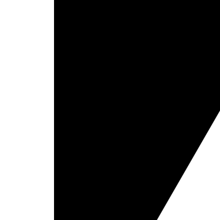
19 능력주의 가 공정할까? 225
무능한 비정규직이 시험도 없이 정규직이 되려 한다고
이면의 능력주의 신념 / 능력주의는 어떻게 세습으
20 ESG , 자본주의의 새로운 대안일까? 236
ESG, 지속 가능한 기업활동을 위한 키워드 / ESG, CS
무슨 말일까? / ESG가 위선을 넘어서기 위해
21 사회적 가치 , 협력할 수 있다는 믿음 245
정글인가 협력인가? / 사회적 가치의 제도화 : 복지
사회는 없을까?
6장 과학기술의 발전, 자유와 책임
22 음모론 으로는 음모도 비판하지 못한다 256
개 구충제가 암을 고치는데 의약계가 숨겨왔다고? /
를 비판하려면 음모론을 경계해야
23 의사들은 왜 자율규제 를 요구하는 걸까? 267
면허발급도, 징계도 스스로 하겠다는 의사협회 / 한