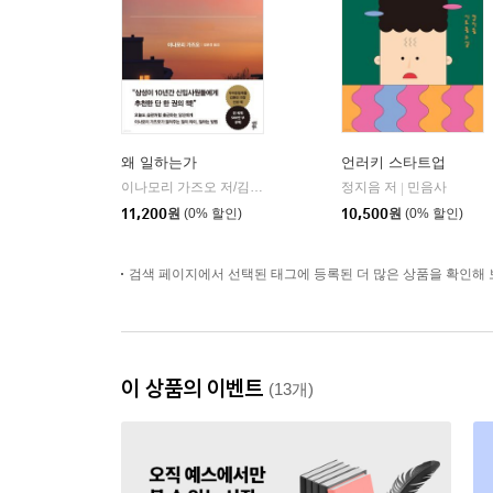
왜 일하는가
언러키 스타트업
이나모리 가즈오 저/김윤경 역
다산북스
정지음 저
민음사
|
|
11,200
원
(0% 할인)
10,500
원
(0% 할인)
검색 페이지에서 선택된 태그에 등록된 더 많은 상품을 확인해 
이 상품의 이벤트
(13개)