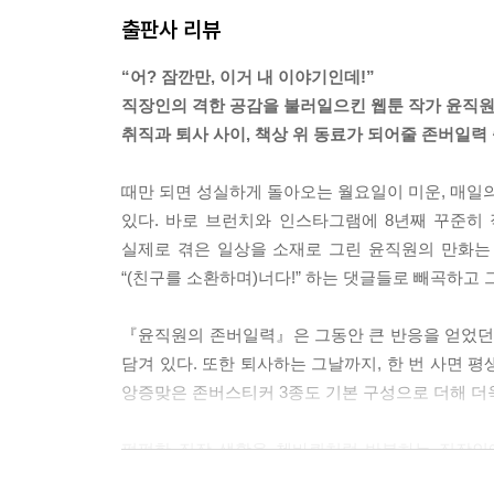
출판사 리뷰
“어? 잠깐만, 이거 내 이야기인데!”
직장인의 격한 공감을 불러일으킨 웹툰 작가 윤직
취직과 퇴사 사이, 책상 위 동료가 되어줄 존버일력 
때만 되면 성실하게 돌아오는 월요일이 미운, 매일의
있다. 바로 브런치와 인스타그램에 8년째 꾸준히
실제로 겪은 일상을 소재로 그린 윤직원의 만화는 
“(친구를 소환하며)너다!” 하는 댓글들로 빼곡하고 
『윤직원의 존버일력』은 그동안 큰 반응을 얻었던 그
담겨 있다. 또한 퇴사하는 그날까지, 한 번 사면 평
앙증맞은 존버스티커 3종도 기본 구성으로 더해 더
퍽퍽한 직장 생활을 쳇바퀴처럼 반복하는 직장인에
윤직원. 그가 그려내는 이야기들은 지금 우리 가장 