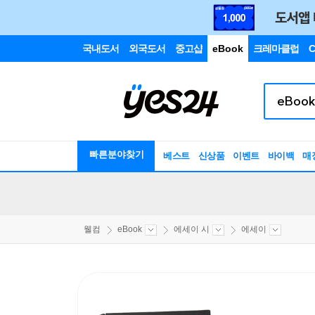
국내도서
외국도서
중고샵
eBook
크레마클럽
C
빠른분야찾기
베스트
신상품
이벤트
바이백
매
웰컴
eBook
에세이 시
에세이