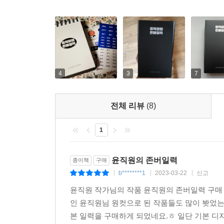
4
3
7
전체 리뷰
(8)
1
윤직원의 존버일력
종이책
구매
b********1
2023-03-22
신고
|
|
|
윤직원 작가님의 작품 윤직원의 존버일력 구매 
인 윤직원님 원컷으로 된 작품들도 많이 봣었
본 일력을 구매하게 되었네요.ㅎ 일단 기본 디