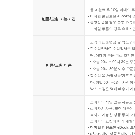
출고 완료 후 10일 이내의 
디지털 콘텐츠인 eBook의 
반품/교환 가능기간
중고상품의 경우 출고 완료일
모바일 쿠폰의 경우 유효기간(
고객의 단순변심 및 착오구
직수입양서/직수입일서중 일
단, 아래의 주문/취소 조건인
오늘 00시 ~ 06시 30분 
반품/교환 비용
오늘 06시 30분 이후 주문
직수입 음반/영상물/기프트 
단, 당일 00시~13시 사이
박스 포장은 택배 배송이 가
소비자의 책임 있는 사유로 
소비자의 사용, 포장 개봉에 
복제가 가능한 상품 등의 포장을 
소비자의 요청에 따라 개별
디지털 컨텐츠인 eBook, 
eBook 대여 상품은 대여 기