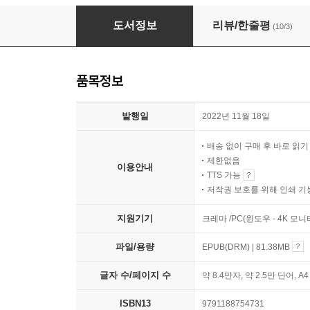
직장인이지만 공무원연금 받기로 했습니다
도서정보
리뷰/한줄평
(10/3)
품목정보
발행일
2022년 11월 18일
배송 없이 구매 후 바로 읽
제한없음
이용안내
TTS 가능
저작권 보호를 위해 인쇄 기
지원기기
크레마 /PC(윈도우 - 4K 모
파일/용량
EPUB(DRM) | 81.38MB
글자 수/페이지 수
약 8.4만자, 약 2.5만 단어, A
ISBN13
9791188754731