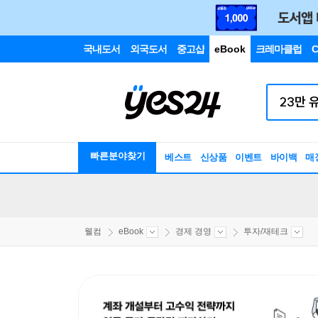
국내도서
외국도서
중고샵
eBook
크레마클럽
C
빠른분야찾기
베스트
신상품
이벤트
바이백
매
웰컴
eBook
경제 경영
투자/재테크