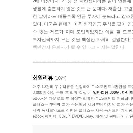
2배 이상이다. 기-승-전-치킨집이라는 말이 언론에
생활에 충분하지 않은 것도 큰 문제다. 저출산, 고령
한 살이라도 빠를수록 연금 투자에 눈뜨라고 강조한다
있다. 미국은 팬데믹 이후 퇴직연금 주식을 팔아 연
수 있는 제도가 이미 도입되었지만 이를 잘 모르
투자전략까지 모든 것을 핵심만 자세히 설명한다. 
백만장자 은퇴자가 될 수 있다고 저자는 말한다.
어떻게 하면 공무원 부럽잖은 연금 받나?
회원리뷰
직장인과 달리 공무원은 정년퇴직이 보장되며 퇴직
(10건)
국민연금 수령액의 4배 이상이며, 그 차이는 납입
매주 10건의 우수리뷰를 선정하여 YES포인트 3만원을 드
3,000원 이상 구매 후 리뷰 작성 시
일반회원 300원, 마니아
따라서 그 차이인 9%를 개인연금 및 퇴직연금에
eBook은 다운로드 후 작성한 리뷰만 YES포인트 지급됩니
풍부한 연금저축펀드, 그리고 퇴직연금 중 DC형
클래스는 첫번째 회차 주문확정 시점부터 마지막 회차 주문
국민연금과 공무원연금의 또 다른 차이는 바로 기준소
사락 독서모임으로 진행된 클래스는 사락 독서모임 게시판
원이다. 즉 연봉 6,636만 원 이상인 사람은 연
eBook 페이백, CD/LP, DVD/Blu-ray, 패션 및 판매금
수까지 모두 조사해 연봉 수준에 따른 추가 납입액을 
추가 납입 전략에 대해서도 설명한다.