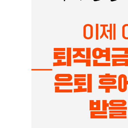
세금 혜택이 많은 개인연금
연금저축신탁 vs 연금저축펀드 vs 연금저축보험
연금저축펀드가 필요한 이유
당장 연금저축보험을 버려라
연금저축펀드와 연금저축보험의 수익률 차이
5장 퇴직연금: DC형과 IRP를 꼭 기억하자
국가가 제도로 뒷받침하는 퇴직연금
퇴직연금의 종류
확정급여형(DB) 퇴직연금
확정기여형(DC) 퇴직연금
DB형과 DC형의 장단점
개인형 퇴직연금(IRP)
DB형을 DC형으로 바꾸자
퇴직연금도 직접 운용하는 시대
퇴직연금 디폴트옵션제도
[알고 갑시다!] ISA 계좌