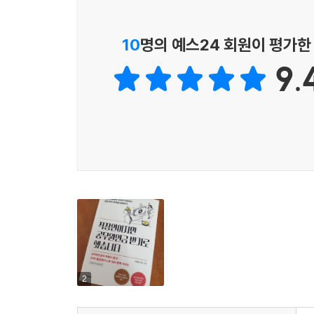
개좌 개설부터 무진장 쉽다!
10
명의 예스24 회원이 평가한
한국형 올웨더 포트폴리오로 고수익도 챙겨라
9.
책은 초보자들을 위해 연금 투자의 A부터 Z까지 하
얻는 전략까지 연금 투자에 관한 모든 것을 알려준
수 있도록 했다. 투자전략의 경우 개인연금과 퇴
만 55세 이후 수령할 수 있다. 운용 기간이 길수
연금 수령액은 연 1,200만 원까지 종합과세가 되지
초보자들을 위해 ETF의 기본 개념과 ETF 상품 이
(섹터)별 ETF와 테마별 ETF의 주요 목록도 넣었
지급받는 것이 의무화되었는데, 이를 비롯해 달라진 
올웨더 포트폴리오(연금저축형 & 퇴직연금형)도 초보자
리츠와 이머징 주식 등 선진국 지수를 중심으로 
13장에서는 총 6가지 사례를 통해 연령 또는 상황에
2
원에서 55만 원을 연금저축펀드에 납입했을 때 국민
외벌이 부부, 맞벌이 부부, 자영업자, 전업주부 