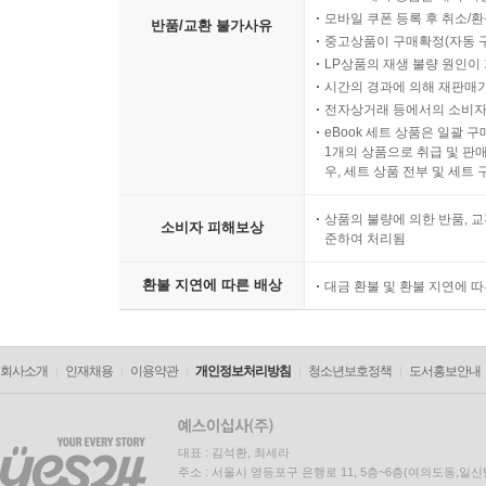
모바일 쿠폰 등록 후 취소/환
반품/교환 불가사유
중고상품이 구매확정(자동 
LP상품의 재생 불량 원인이 기
시간의 경과에 의해 재판매가
전자상거래 등에서의 소비자
eBook 세트 상품은 일괄 
1개의 상품으로 취급 및 판매
우, 세트 상품 전부 및 세트
상품의 불량에 의한 반품, 교
소비자 피해보상
준하여 처리됨
환불 지연에 따른 배상
대금 환불 및 환불 지연에 
회사소개
인재채용
이용약관
개인정보처리방침
청소년보호정책
도서홍보안내
대표 : 김석환, 최세라
주소 : 서울시 영등포구 은행로 11, 5층~6층(여의도동,일신