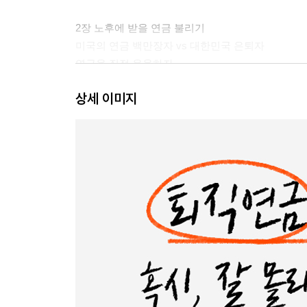
2장 노후에 받을 연금 불리기
미국의 연금 백만장자 vs 대한민국 은퇴자
연금을 직접 운용하자
검증된 투자법에 주목하자
상세 이미지
연금 투자는 빠를수록 좋다
3장 황금알을 낳는 거위를 만들자
부자의 재정의
월급의 9퍼센트로 공무원 수준의 연금 받기
일반 직장인은 정신 바짝 차려야 한다
황금알을 낳는 거위를 가지고 은퇴하라
2부 직장인도 공무원만큼 연금 받자
4장 개인연금: 좀 더 풍요로운 노후를 누리자
우리나라 연금 시스템