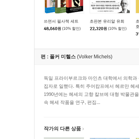
쓰면서 필사책 세트
초판본 유리알 유희
초
호
48,060
원
(10% 할인)
22,320
원
(10% 할인)
3
편 :
폴커 미헬스
(Volker Michels)
독일 프라이부르크와 마인츠 대학에서 의학과 
집자로 일했다. 특히 주어캄프에서 헤르만 헤세
1990년에는 헤세의 고향 칼브에 대형 박물관을
속 헤세 작품을 연구, 편집...
작가의 다른 상품