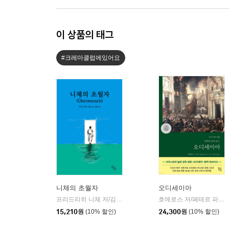
이 상품의 태그
#크레마클럽에있어요
니체의 초월자
오디세이아
프리드리히 니체 저/김철 편역
히읏
호메로스 저/페테르 파울 루벤스 그림/박문재 역
|
15,210
원
(10% 할인)
24,300
원
(10% 할인)