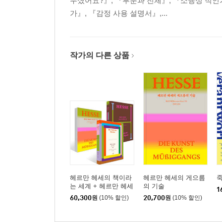
무셨어요?』, 『부분과 전체』, 『소행성 적인
가』, 『감정 사용 설명서』,...
작가의 다른 상품
헤르만 헤세의 책이라
헤르만 헤세의 게으름
는 세계 + 헤르만 헤세
의 기술
1
의 나로 존재하는 법 +
60,300
원
(10% 할인)
20,700
원
(10% 할인)
헤르만 헤세의 게으름
의 기술 세트