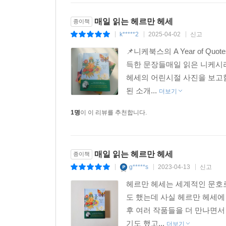
매일 읽는 헤르만 헤세
종이책
k*****2
2025-04-02
신고
|
|
|
📌니케북스의 A Year of 
득한 문장들매일 읽은 니케시리
헤세의 어린시절 사진을 보고
된 소개...
더보기
1명
이 이 리뷰를 추천합니다.
매일 읽는 헤르만 헤세
종이책
g*****s
2023-04-13
신고
|
|
|
헤르만 헤세는 세계적인 문호
도 했는데 사실 헤르만 헤세에
후 여러 작품들을 더 만나면서
기도 했고...
더보기