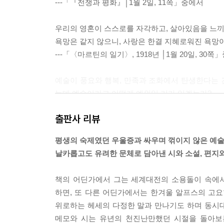
---「『전쟁과 평화』│1월 2일, 11쪽」중에서
우리의 영혼이 스스로를 자각하고, 살아있음을 느끼게
욕망은 같지 않으니, 사랑은 한결 지혜로워진 욕망이
---「〈마르틴의 일기〉, 1918년 │1월 20일, 30
예술이 풍요와 행복, 만족과 조화에서 탄생한다는 건
는데 예술이라고 어떻게 예외일 리가 있겠는가?
---「〈문학과 비평에 대한 메모들〉, 1930년 │2월 
출판사 리뷰
세상은 아주 재미있는 곳이에요. 그저 우리가 세상을
평생의 숙제였던 우울증과 싸우며 꺾이지 않은 예
---「독일의 문헌학자 오토 바슬러에게 쓴 편지, 1940
날카롭고도 유려한 문체로 담아낸 시와 소설, 편지와 
물고기, 새, 원숭이부터 우리 시대의 전쟁을 하는 동
책의 어딘가에서 그는 세계대전의 소용돌이 속에
었다. 평범한 동물들은 보수적으로 그저 살아온 대로
하면, 또 다른 어딘가에서는 한겨울 알프스의 고
내려와 두 발로 걸어볼 생각을 전혀 하지 않았다. 
위로하는 헤세의 다정한 말과 만나기도 하며 동시대
서도 공상가이자 괴짜이며 시인이고 개혁가였지, 
메모와 시는 유년의 천진난만했던 시절을 돌아보
---「〈환상〉, 1918년 │5월 11일, 170쪽」중에서