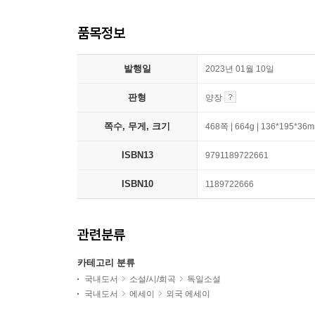
품목정보
발행일
2023년 01월 10일
판형
양장
쪽수, 무게, 크기
468쪽 | 664g | 136*195*36
ISBN13
9791189722661
ISBN10
1189722666
관련분류
카테고리 분류
국내도서
소설/시/희곡
독일소설
국내도서
에세이
외국 에세이