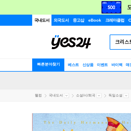
국내도서
외국도서
중고샵
eBook
크레마클럽
C
빠른분야찾기
베스트
신상품
이벤트
바이백
매
웰컴
국내도서
소설/시/희곡
독일소설