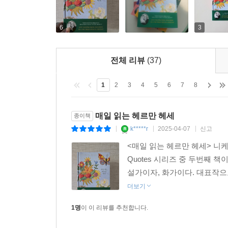
한 권으로 만나는 죽기 전에 꼭 읽어야 할 세계의 
니케북스의 A Year of Quotes 시리즈에서는 
6
3
명문장을 전문가의 손길을 통해 한 권으로 엮어 펴내고
속에서 잠시라도 자신과 하루를 성찰하는 명상의 
전체 리뷰
(37)
위인들의 문장을 통해 훌륭한 조언과 영감을 얻으며
기대한다.
1
2
3
4
5
6
7
8
매일 읽는 헤르만 헤세
종이책
k*****r
2025-04-07
신고
|
|
|
<매일 읽는 헤르만 헤세> 니케북스
Quotes 시리즈 중 두번째 
설가이자, 화가이다. 대표작으로
더보기
1명
이 이 리뷰를 추천합니다.