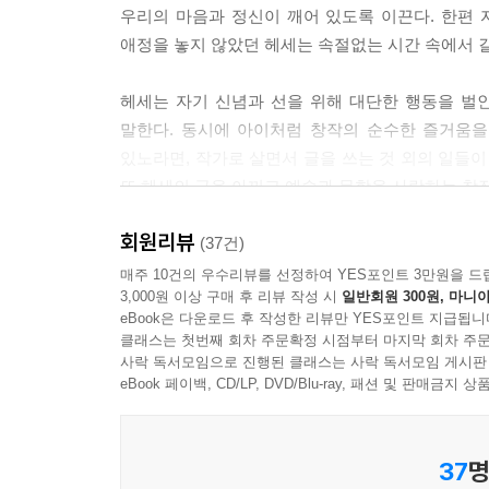
우리의 마음과 정신이 깨어 있도록 이끈다. 한편
애정을 놓지 않았던 헤세는 속절없는 시간 속에서 
책과 즐겁게 대화하지 못할 이유가 무엇이란 말인가
추근대지도 않는데 말이다.
헤세는 자기 신념과 선을 위해 대단한 행동을 벌
---「『겨울 저녁의 독서』 서평, 1920년 11월 │6월
말한다. 동시에 아이처럼 창작의 순수한 즐거움을
있노라면, 작가로 살면서 글을 쓰는 것 외의 일들이
나는 영靈들에 대해서는 아무것도 알지 못해. 나는 
또 헤세의 글을 아끼고 예술과 문학을 사랑하는 창
아. 그게 바로 다른 점이야.
---「『데미안』, 1919년 │6월 20일, 216쪽」중에서
회원리뷰
독일의 헤르만 헤세 전문 편집자 폴커 미헬스가 엮
(37건)
독일어 전문번역가 유영미가 옮긴 유려한 우리말로
매주 10건의 우수리뷰를 선정하여 YES포인트 3만원을 드
어릴 적 사람들은 우리의 ‘의지를 꺾으려고’ 무진 애
3,000원 이상 구매 후 리뷰 작성 시
일반회원 300원, 마니아
어난 그 유일한 것만은, 우리를 아웃사이더와 괴짜로
eBook은 다운로드 후 작성한 리뷰만 YES포인트 지급됩니
오늘날 이토록 감성적이고 연약하지만 한편으로는
---「〈한스를 추억하며〉, 1936년 │7월 16일, 2
클래스는 첫번째 회차 주문확정 시점부터 마지막 회차 주문
순간들을 공유할 수 있다는 것은 참으로 대단한 행운
사락 독서모임으로 진행된 클래스는 사락 독서모임 게시판
등을 모아 연구하고, 또 엮어서 펴낸 전문 편집자
eBook 페이백, CD/LP, DVD/Blu-ray, 패션 및 판매금
신이시여, 나로 하여금 절망하게 하소서. 내게 절망
여러 차례 소개되어 많은 사랑을 받았는데, 이 책은
그것이 당신의 손길이었음을 보여주소서.
장식한 헤세의 그림과 사진들 또한 미헬스가 직접 
---「시 〈기도〉 중에서, 1921년│10월 6일, 357
37
명