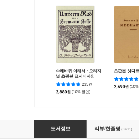
수레바퀴 아래서 : 오리지
초판본 싯다
널 초판본 표지디자인
235건
2,690
원
(10%
2,880
원
(10% 할인)
매일 읽는 헤르만 헤세
도서정보
리뷰/한줄평
(37/11)