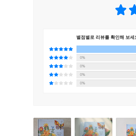
헤세의 때로는 말장난 같은 언어유희, 또 때로는 무
가까운 친구와 이웃들이 점차 저세상으로 떠나 여기보
그리고 단어와 어휘의 흐름 속에 담긴 예술성을 
다. 그러다 보면 아직 이편에 굳건히 둥지를 틀고 
물론, 특히 깊은 명상과 울림의 시간을 제공하는 
---「토마스 만에게 쓴 편지, 1950년 3월 17일 │11
만남은 실로 기념할 만한 한 권의 빛나는 세계로 완
살아오면서 나는 시대의 문제를 회피하지 않았습니
별점별로 리뷰를 확인해 보세
"새로운 것이 다 좋지는 않다. 그러나 좋은 것은 늘 
았습니다. 그러나 우선적으로 마음이 가는 대상은 결
그토록 친숙한, 그러나 이토록 새로운 헤세와 함께 
률적이지 않은 개체로서의 인간이었습니다.
0%
---「〈프랑스 학생들에게 보내는 인사〉, 1951년 │
2023년은 헤세 사망 61주기이자 탄생 146주기
0%
『싯다르타』가 세상에 소개된 지 101주년을 맞고
0%
내 생각에 인간은 크게 고양될 수도, 크게 비열해질
말처럼 오래됨과 낡음을 도통 읽어낼 수 없는 헤세의 
0%
수도 있지요. 그런데 정말로 훌륭한 일이나 야비한 
서문 외에도 다수의 시 작품들과 그의 대표 소설
기준이나 질서에 대한 동경을 따르는 것으로 보여요
『게르트루트』, 『로스할데』 속 명문장들이 함
---「전쟁 기간 중에 쓴 위로 편지, 1940년 2월 7일 
반가움과 신선한 자극이 함께 전해지기를, 그리하여
때로는 공적인 문장들과 진한 사유를 공유하는 뜻
모든 예술의 시작은 사랑이다. 모든 예술의 가치와 
니케북스의 A Year of Quotes 시리즈
---「〈굴브란손의 스케치〉 리뷰, 1914년 2월│12월 31일