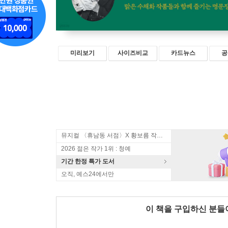
미리보기
사이즈비교
카드뉴스
공
뮤지컬 〈휴남동 서점〉X 황보름 작가 북토크
2026 젊은 작가 1위 : 청예
기간 한정 특가 도서
오직, 예스24에서만
이 책을 구입하신 분