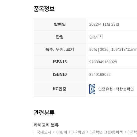
품목정보
발행일
2022년 11월 23일
판형
양장
쪽수, 무게, 크기
96쪽 | 362g | 159*218*11m
ISBN13
9788949168029
ISBN10
8949168022
KC인증
인증유형 : 적합성확인
관련분류
카테고리 분류
국내도서
어린이
1-2학년
1-2학년 그림/동화책
1-2