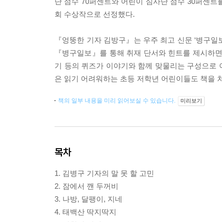
단 점수 70퍼센트와 어린이 심사단 점수 30퍼센트
회 수상작으로 선정했다.
『엉뚱한 기자 김방구』는 우주 최고 신문 ‘병구일
『병구일보』를 통해 취재 단서와 힌트를 제시하면서
기 등의 퀴즈가 이야기와 함께 맞물리는 구성으로 
은 읽기 어려워하는 초등 저학년 어린이들도 책을 처
책의 일부 내용을 미리 읽어보실 수 있습니다.
미리보기
목차
1. 김병구 기자의 말 못 할 고민
2. 잠에서 깬 두꺼비
3. 나방, 달팽이, 지네
4. 태백산 딱지딱지