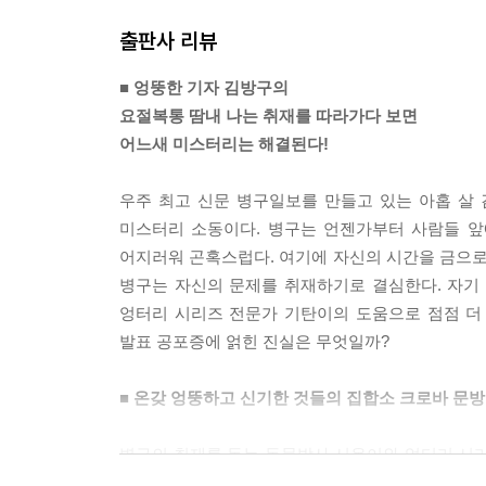
출판사 리뷰
■ 엉뚱한 기자 김방구의
요절복통 땀내 나는 취재를 따라가다 보면
어느새 미스터리는 해결된다!
우주 최고 신문 병구일보를 만들고 있는 아홉 살
미스터리 소동이다. 병구는 언젠가부터 사람들 앞
어지러워 곤혹스럽다. 여기에 자신의 시간을 금으로 
병구는 자신의 문제를 취재하기로 결심한다. 자기
엉터리 시리즈 전문가 기탄이의 도움으로 점점 더
발표 공포증에 얽힌 진실은 무엇일까?
■ 온갖 엉뚱하고 신기한 것들의 집합소 크로바 문
병구의 취재를 돕는 동물박사 시온이와 엉터리 시리
들른다고 해서 크로바 삼총사라 불리는 이들은 크