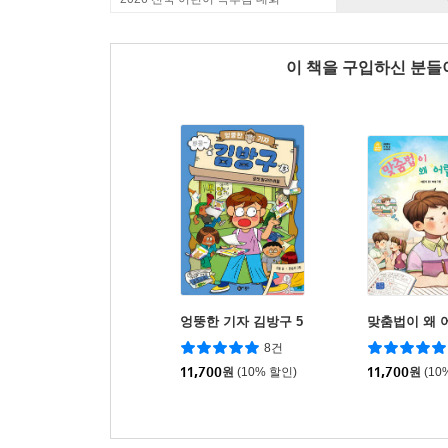
이 책을 구입하신 분
엉뚱한 기자 김방구 5
맞춤법이 왜 
8건
11,700
원
(10% 할인)
11,700
원
(10