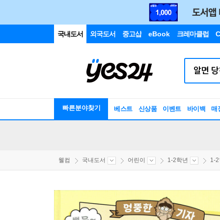
국내도서
외국도서
중고샵
eBook
크레마클럽
C
빠른분야찾기
베스트
신상품
이벤트
바이백
매
웰컴
국내도서
어린이
1-2학년
1-