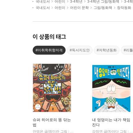
국내도서
어린이
3-4학년
3-4학년 그림/동화책
3-4
국내도서
어린이
어린이 문학
그림/동화책
창작동화
이 상품의 태그
#미취학취향저격
#독서지도안
#저학년동화
#리
슈퍼 히어로의 똥 닦는
내 엉덩이는 내가 책임
법
진다
안영은 글/최미란 그림
책읽는곰
강정연 글/차야다 그림
다
|
|