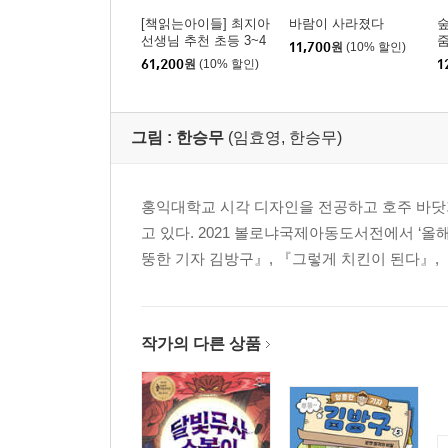
[책읽는아이들] 최지아
바람이 사라졌다
숲
선생님 추천 초등 3~4
11,700
원
(10% 할인)
학년 세트
61,200
원
(10% 할인)
1
그림 :
한승무
(임효영, 한승무)
홍익대학교 시각 디자인을 전공하고 호주 바닷가
고 있다. 2021 볼로냐국제아동도서전에서 ‘
뚱한 기자 김방구』, 『그렇게 치킨이 된다』, 
작가의 다른 상품