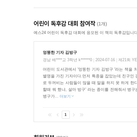
어린이 독후감 대회 참여작
(1개)
예스24 어린이 독후감 대회에 응모된 이 책의 독후감입니다
엉뚱한 기자 김방구
경남 배****교 3학년 k******0
2024-07-16
제21회 Y
|
|
어린이 도서관에서 '엉뚱한 기자 김방구 '라는 책을
별명을 가진 기자이다.먼저 특종을 잡았는데 친구인 
로 두꺼비는 사람들이 많을 때 말을 하지 못 하게 한
할때 뭐 했냐, 설마 방구' 라는 종이를 전해줘서 병
병구가...
더보기
1