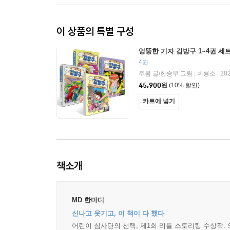
이 상품의 특별 구성
엉뚱한 기자 김방구 1~4권 세
4권
주봄 글/한승무 그림
비룡소
20
|
|
45,900
원
(10% 할인)
카트에 넣기
책소개
MD 한마디
신나고 웃기고, 이 책이 다 했다
어린이 심사단의 선택, 제1회 리틀 스토리킹 수상작.