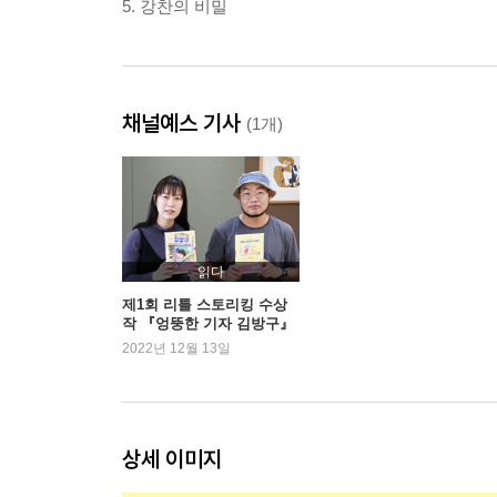
5. 강찬의 비밀
채널예스 기사
(1개)
읽다
제1회 리틀 스토리킹 수상
작 『엉뚱한 기자 김방구』
주봄, 한승무 작가 인터뷰
2022년 12월 13일
상세 이미지