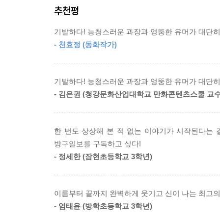
추천평
10초 만에 다 써지는 일기장, 학교를 빠질 수 
공간은 이야기를 더 엉뚱하고 생기 있게 한다.
기발하다! 능청스러운 과장과 엉뚱한 유머가 대단히
- 천효정 (동화작가)
■ 현직 교사 신인 글 작가와
2021년 볼로냐 선정 일러스트레이터의 손끝에서 
〈엉뚱한 기자 김방구〉 시리즈
기발하다! 능청스러운 과장과 엉뚱한 유머가 대단히
- 김은권 (청강문화산업대학교 만화콘텐츠스쿨 교수
미로를 통과하고 숨은그림을 찾으면서 읽는 특별
장면과 표현이 돋보인다. 전문가 심사위원들은 “
기발함에 대해 극찬했다. 현재 초등학교 교사로 재
한 번도 상상해 본 적 없는 이야기가 시작된다는 
유쾌하게 보여준다.
방구일보를 구독하고 싶다!
- 정세한 (잠현초등학교 3학년)
또한 이 책의 특별함은 한 권의 책 속에 동화 글과
볼로냐 선정 일러스트레이터인 한승무의 개성 가득
있는 서사를 포함하고 있어 그림을 따로 읽는 재미
이름부터 끝까지 완벽하게 웃기고 신이 나는 최고의
사건 파일은 앞으로 시리즈로 계속 이어질 예정이다
- 엄태윤 (방학초등학교 3학년)