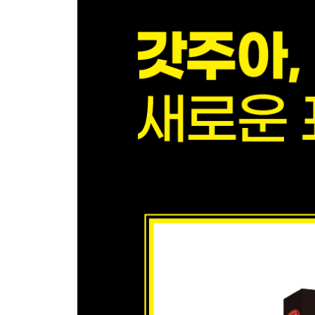
5. 블록화로 다시 보라 : 하나하나 보지 말고 블록
6. 단어를 제대로 외워라 : ‘dangerous-위험한’이
7. 1개를 100개로 써먹어라 : 문장은 실전에서 쓸 
4장. 영어천재로 가는 마인드 튜닝 5원칙
1. 내가 즐겁게 할 수 있는 정도로만 하라
2. ‘이 한 문장만 내 것으로 만든다!’고 마음먹어라
3. 가능하면 반드시 피드백을 받아라
4. 영어는 일상으로부터 시작하라
5. 귀와 입에 딱 붙여서 기억하라
5장. 소리튠 영어혁명, 2주 실전 훈련 완벽 로드맵
DAY 1~5. 시작 블록 소리 튜닝으로 코팅하기
DAY 6~10. 기본동사 5개 중심 블록 소리 튜닝 하기
DAY 11~14. 소리 블록 실전 통합 훈련하기