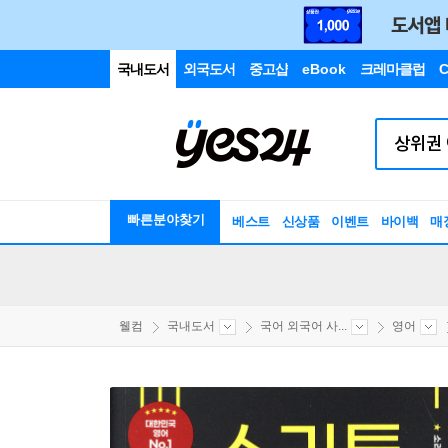
국내도서
외국도서
중고샵
eBook
크레마클럽
C
빠른분야찾기
베스트
신상품
이벤트
바이백
매
웰컴
국내도서
국어 외국어 사...
영어