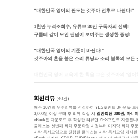
“대한민국 영어의 판도는 갓주아 전후로 나뉜다!”
1천만 누적조회수, 유튜브 30만 구독자의 선택!
구름떼 같이 모인 팬덤이 보여주는 생생한 증명!
“대한민국 영어의 기준이 바뀐다!”
갓주아의 혼을 쏟은 소리 튜닝과 소리 블록의 모든 
대한민국 영어 교육에 한 획을 그은 갓주아의 ‘영어혁
이 책은 왜 30년을 해도 영어가 안 되는지, 
회원리뷰
안내서이다. 저자는 베스트셀러인 책들과 함께 
(40건)
역할을 하고 있다. 그리고 저자가 15년 넘게 쌓
매주 10건의 우수리뷰를 선정하여 YES포인트 3만원을 드
3,000원 이상 구매 후 리뷰 작성 시
일반회원 300원, 마니아
알려주고 싶다는, 그래서 영알못들의 영어와 인생을
eBook은 다운로드 후 작성한 리뷰만 YES포인트 지급됩니
클래스는 첫번째 회차 주문확정 시점부터 마지막 회차 주문
지금껏 영어와 영어 교육을 이렇게 깊게 연구한 영
사락 독서모임으로 진행된 클래스는 사락 독서모임 게시판