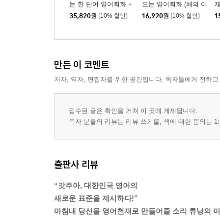
는 한 단어 영어회화 +
오는 영어회화 (해외 여
재
주아쌤의 툭 치면 탁 나
행 에디션)
35,820
원
(10% 할인)
16,920
원
(10% 할인)
1
오는 영어회화세트
만든 이 코멘트
저자, 역자, 편집자를 위한 공간입니다. 독자들에게 전하고
접수된 글은 확인을 거쳐 이 곳에 게재됩니다.
독자 분들의 리뷰는 리뷰 쓰기를, 책에 대한 문의는 1:
출판사 리뷰
“갓주아, 대한민국 영어의
새로운 표준을 제시하다!”
마침내 당신을 영어천재로 만들어줄 소리 튜닝의 마