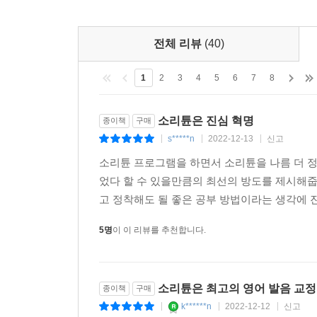
“나는 영어 좀 하는 사람이지!”
전체 리뷰
(40)
이런 마음을, 생각보다 빠르게 가질 수 있을 것이다.
있는가? 그렇다면 이 책을 반드시 읽기를 바란다. 누
1
2
3
4
5
6
7
8
것이다.
소리튠은 진심 혁명
종이책
구매
귀가 뚫리고 입이 트이게 하는
s*****n
2022-12-13
신고
|
|
|
소리 튜닝 2가지 핵심원리!
소리튠 프로그램을 하면서 소리튠을 나름 더 
‘정답을 보면 다 아는 단어인데 왜 안 들리는 거야?’
었다 할 수 있을만큼의 최선의 방도를 제시해줍니
‘머릿속에 단어만 둥둥 떠다니고, 아무 말도 못하겠어
고 정착해도 될 좋은 공부 방법이라는 생각에 
‘외웠던 문장만 떠오르고 정작 현실에서 응용은 하나
5명
이 이 리뷰를 추천합니다.
다 아는데, 다 배운 건데 안 되는 서러움을 느껴봤
만들어봐도 지지부진. 대체 뭐가 문제일까? 이 답답
소리튠은 최고의 영어 발음 교정
종이책
구매
k******n
2022-12-12
신고
|
|
|
첫째, 아는 소리와 들리는 소리 사이에 괴리감이 있