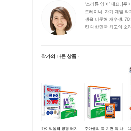
‘소리튠 영어’ 대표, [
트레이너, 자기 계발 작
생을 비롯해 재수생, 
킨 대한민국 최고의 소리
작가의 다른 상품
하이빅쌤의 팡팡 터지
주아쌤의 툭 치면 탁 나
1