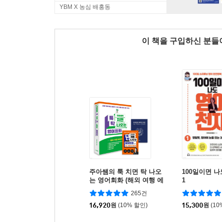
YBM X 농심 배홍동
이 책을 구입하신 분
주아쌤의 툭 치면 탁 나오
100일이면 
는 영어회화 (해외 여행 에
1
디션)
265건
16,920
원
(10% 할인)
15,300
원
(10