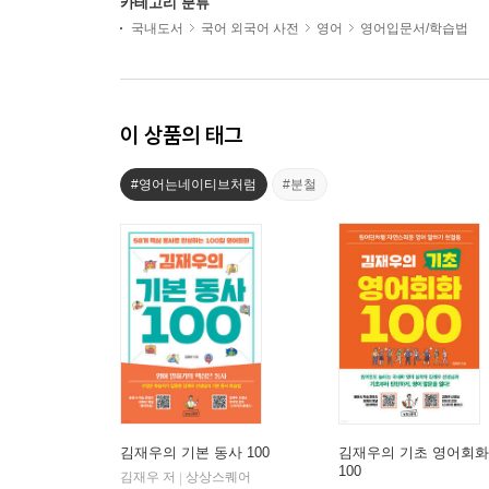
카테고리 분류
국내도서
국어 외국어 사전
영어
영어입문서/학습법
이 상품의 태그
#영어는네이티브처럼
#분철
김재우의 기본 동사 100
김재우의 기초 영어회화
100
김재우 저
상상스퀘어
|