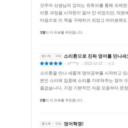
둘째, 영어를 단어로 잘라서 받아들였기 때문에.
갓주아 선생님의 강의는 유튜브를 통해 오래전
리튠 과정을 시작한지 얼마 안 되었지만, 덕분
I’m going to를 ‘아임 고잉 투’로 알고 있다면
마음으로 이 책을 구매하거 되었고 여러분께도 추
소리가 많다. 원어민이 아닌 우리는 이런 뭉개는 소
3명
이 이 리뷰를 추천합니다.
또한 영어는 소리 블록으로 받아들여야 한다. 블록
말할 수 있다. ‘I 다음에 미래니까 will...’ 이런
소리튠으로 진짜 영어를 만나세
영알못을 영어천재로 만드는
종이책
구매
갓주아의 소리 튜닝 7가지 실행법칙
a*****y
2022-12-13
신고
|
|
|
소리튠을 만나 새롭게 영어공부를 시작하고 있습
1. 발성과 호흡을 잡아라
본인 소리에 집중해 소리를 가르쳐주는 영어 
- 영어는 아↘하고, 한국어는 아↗한다. 영어는 가
즐겁습니다. 가장 기본적인 자음 모음부터 문장
발성과 호흡을 놓치면 ‘자연스러운 영어’는 불가능하
2명
이 이 리뷰를 추천합니다.
2. 내용어/기능어 구분하라
- 영어에는 중요한 말과 중요하지 않은 말이 있
소리낸다.
영어혁명!
종이책
구매