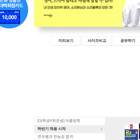
미리보기
사이즈비교
공유하기
[대학생X취준생] 여름방학
하반기 채용 시작
큰코쌤과 한능검 합격