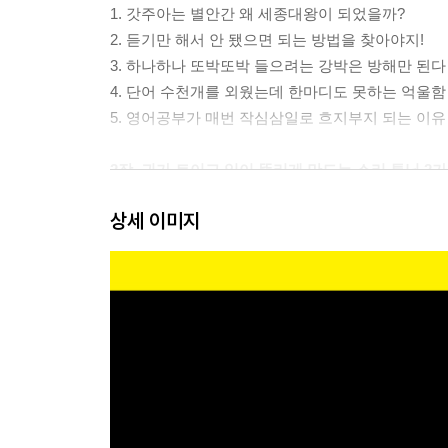
1. 갓주아는 별안간 왜 세종대왕이 되었을까?
2. 듣기만 해서 안 됐으면 되는 방법을 찾아야지!
3. 하나하나 또박또박 들으려는 강박은 방해만 된다
4. 단어 수천개를 외웠는데 한마디도 못하는 억울함
5. 영어공부가 매번 작심삼일로 흐지부지 되는 이유
2장. 귀가 트이고 입이 뚫리게 만드는 소리 튜닝 2
상세 이미지
1. 아는 소리와 들리는 소리의 괴리감을 줄여라
2. 모든 영어를 블록으로 잘라서 받아들여라
3장. 영알못을 영어천재로 만드는 소리 튜닝 7가지
1. 발성과 호흡을 잡아라 : 영어는 아↘하고, 한국
2. 내용어/기능어 구분하라 : 중요한 말과 중요하지
3. 축약과 연음이 문제다 : 웅얼웅얼 얼버무려서 
4. 리듬을 극대화 시켜라 : 영어 문장은 하나의 긴