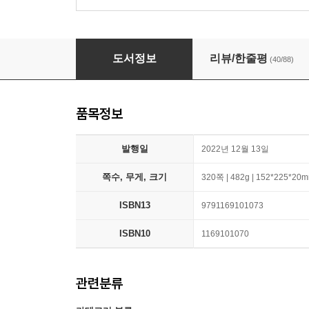
소리튠 영어혁명
도서정보
리뷰/한줄평
(40/88)
품목정보
발행일
2022년 12월 13일
쪽수, 무게, 크기
320쪽 | 482g | 152*225*20
ISBN13
9791169101073
ISBN10
1169101070
관련분류