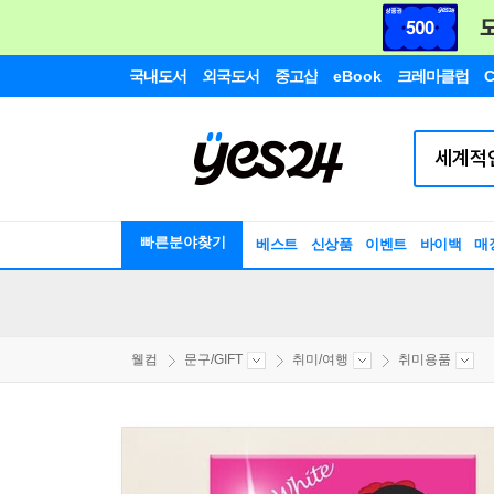
국내도서
외국도서
중고샵
eBook
크레마클럽
C
빠른분야찾기
베스트
신상품
이벤트
바이백
매
웰컴
문구/GIFT
취미/여행
취미용품