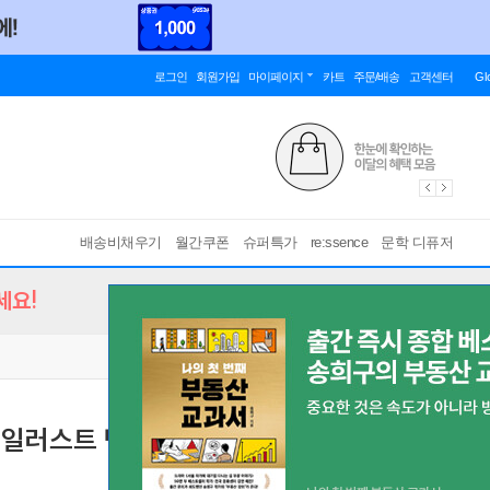
로그인
회원가입
마이페이지
카트
주문/배송
고객센터
Gl
배송비채우기
월간쿠폰
슈퍼특가
re:ssence
문학 디퓨저
세요!
일러스트 백설공주 25X25
[ 친절한서비스 고객만족 ]