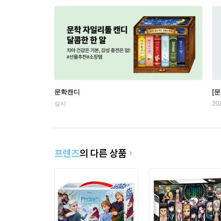
문학캔디
[문
상시
20
프렌즈
의 다른 상품