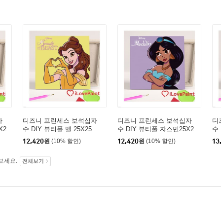
자
디즈니 프린세스 보석십자
디즈니 프린세스 보석십자
디
X2
수 DIY 뷰티풀 벨 25X25
수 DIY 뷰티풀 쟈스민25X2
수
5
12,420
원
(10% 할인)
12,420
원
(10% 할인)
13
보세요.
전체보기