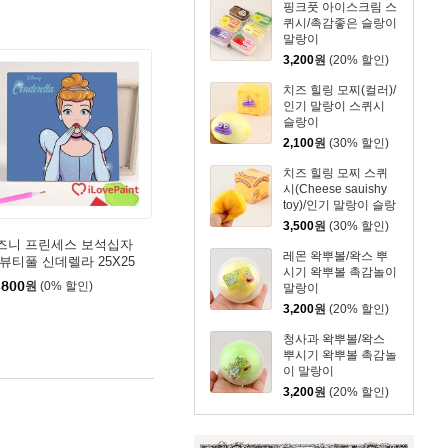
핑크풋 아이스크림 스
퀴시/촉감좋은 슬랑이
말랑이
3,200
원
(20% 할인)
치즈 힐링 모찌(컬러)/
인기 말랑이 스퀴시
슬랑이
2,100
원
(30% 할인)
치즈 힐링 모찌 스퀴
시(Cheese sauishy
toy)/인기 말랑이 슬랑
이
3,500
원
(30% 할인)
즈니 프린세스 보석십자
레몬 왁뿌볼/왁스 뿌
 뷰티풀 신데렐라 25X25
시기 왁뿌볼 촉감놀이
,800
원
(0% 할인)
말랑이
3,200
원
(20% 할인)
청사과 왁뿌볼/왁스
뿌시기 왁뿌볼 촉감놀
이 말랑이
3,200
원
(20% 할인)