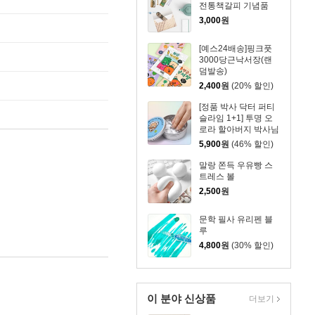
전통책갈피 기념품
3,000
원
[예스24배송]핑크풋
3000당근낙서장(랜
덤발송)
2,400
원
(20% 할인)
[정품 박사 닥터 퍼티
슬라임 1+1] 투명 오
로라 할아버지 박사님
클리어 말랑이 슬랑이
5,900
원
(46% 할인)
스트레스 해소 손에안
묻는 스퀴시
말랑 쫀득 우유빵 스
트레스 볼
2,500
원
문학 필사 유리펜 블
루
4,800
원
(30% 할인)
이 분야 신상품
더보기