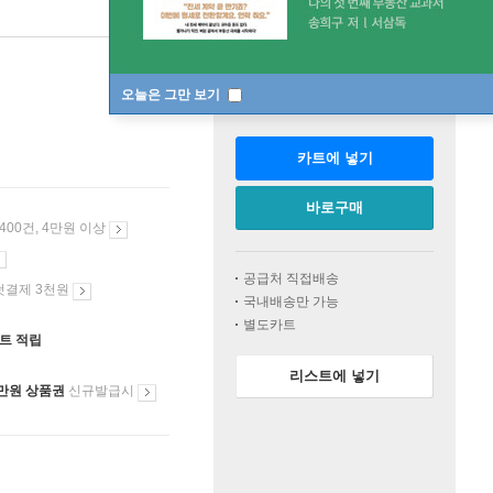
판매중
오늘은 그만 보기
수량
카트에 넣기
바로구매
 400건, 4만원 이상
공급처 직접배송
첫결제 3천원
국내배송만 가능
별도카트
인트 적립
리스트에 넣기
만원 상품권
신규발급시