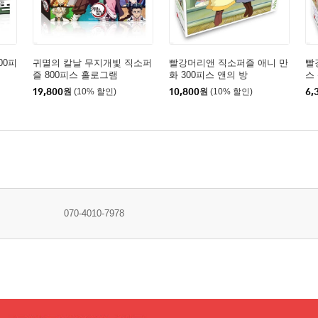
00피
귀멸의 칼날 무지개빛 직소퍼
빨강머리앤 직소퍼즐 애니 만
빨
즐 800피스 홀로그램
화 300피스 앤의 방
스
19,800
원
(10% 할인)
10,800
원
(10% 할인)
6,
070-4010-7978