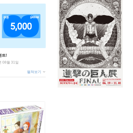
벤트!
년 08월 31일
펼쳐보기