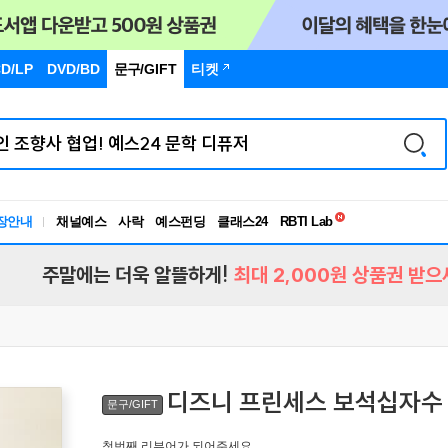
D/LP
DVD/BD
문구
/GIFT
티켓
독서유형검사
장안내
채널예스
사락
예스펀딩
클래스24
RBTI Lab
독서유형검사
주말에는 더욱 알뜰하게!
최대 2,000원 상품권 받으
디즈니 프린세스 보석십자수 
문구/GIFT
첫번째 리뷰어가 되어주세요.