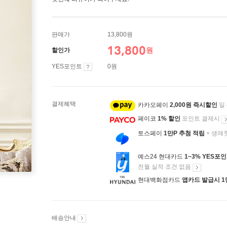
판매가
13,800원
13,800
원
할인가
YES포인트
0원
결제혜택
카카오페이
2,000원 즉시할인
일
페이코
1% 할인
포인트 결제시
토스페이
1만P 추첨 적립
+ 생애
예스24 현대카드
1~3% YES포
전월 실적 조건 없음
현대백화점카드
앱카드 발급시 1
배송안내