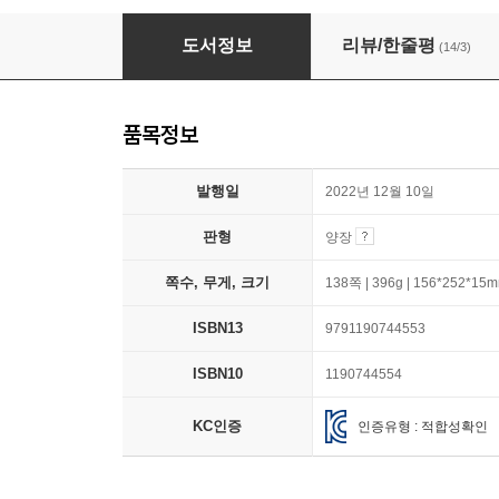
미래가 온다, 미래 식량
도서정보
리뷰/한줄평
(14/3)
품목정보
발행일
2022년 12월 10일
판형
양장
쪽수, 무게, 크기
138쪽 | 396g | 156*252*15
ISBN13
9791190744553
ISBN10
1190744554
KC인증
인증유형 : 적합성확인