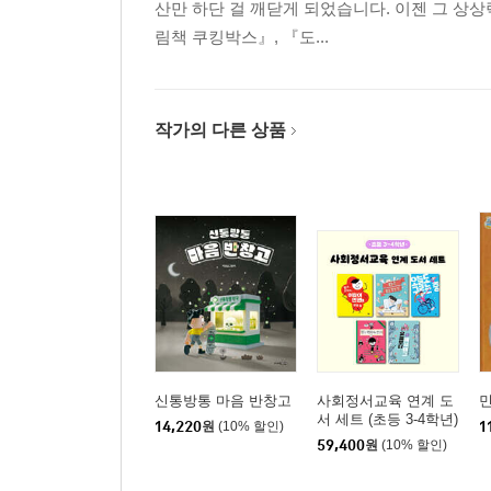
산만 하단 걸 깨닫게 되었습니다. 이젠 그 상
림책 쿠킹박스』, 『도...
작가의 다른 상품
신통방통 마음 반창고
사회정서교육 연계 도
서 세트 (초등 3-4학년)
14,220
원
(10% 할인)
1
59,400
원
(10% 할인)