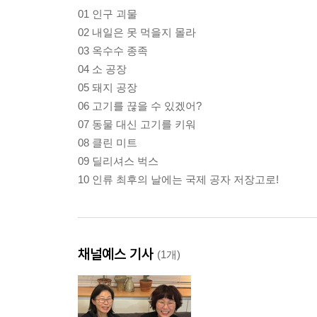
01 인구 괴물
02 내일은 못 먹을지 몰라
03 옥수수 종족
04 소 공장
05 돼지 공장
06 고기를 끊을 수 있겠어?
07 동물 대신 고기를 키워
08 클린 미트
09 딜리셔스 벅스
10 인류 최후의 날에는 국제 공자 저장고로!
채널예스 기사
(1개)