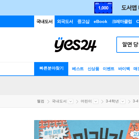
국내도서
외국도서
중고샵
eBook
크레마클럽
C
빠른분야찾기
베스트
신상품
이벤트
바이백
매
웰컴
국내도서
어린이
3-4학년
3-