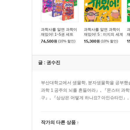
과학사를 알면 과학이
과학사를 알면 과학이
재밌어! 1~5권 세트
재밌어! 5 : 미지의 세계
재
76,500
원
(10% 할인)
15,300
원
(10% 할인)
1
글 :
권수진
부산대학교에서 생물학, 분자생물학을 공부했습니
과학 1 공주의 뇌를 흔들어라』, 『몬스터 과학 
구』, 『상상은 어떻게 하나요? 아인슈타인』,
작가의 다른 상품