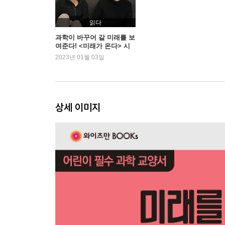
읽다
과학이 바꾸어 갈 미래를 보
여준다! <미래가 온다> 시
리즈
2023년 01월 03일
상세 이미지