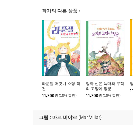
작가의 다른 상품
라푼젤 머릿니 소탕 작
장화 신은 늑대와 무적
전
의 고양이 장군
1
11,700
원
(10% 할인)
11,700
원
(10% 할인)
그림 :
마르 비야르
(Mar Villar)