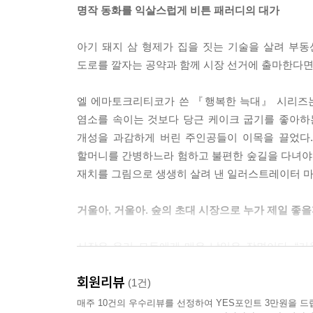
명작 동화를 익살스럽게 비튼 패러디의 대가
아기 돼지 삼 형제가 집을 짓는 기술을 살려 부
도로를 깔자는 공약과 함께 시장 선거에 출마한다면?
엘 에마토크리티코가 쓴 『행복한 늑대』 시리즈는
염소를 속이는 것보다 당근 케이크 굽기를 좋아하
개성을 과감하게 버린 주인공들이 이목을 끌었다
할머니를 간병하느라 험하고 불편한 숲길을 다녀야 
재치를 그림으로 생생히 살려 낸 일러스트레이터 마
거울아, 거울아. 숲의 초대 시장으로 누가 제일 좋을
시작은 우리 모두에게 매우 낯익은 장면이다. “거
누구인지 묻는다. 왕비가 SNS에 올릴 사진을 찍고
회원리뷰
찾아온 것이다. 얼굴을 가린 수수께끼 손님은 아기
(1건)
램프를 줍고, 램프의 요정 지니가 이사를 온다는 소
매주 10건의 우수리뷰를 선정하여 YES포인트 3만원을 드