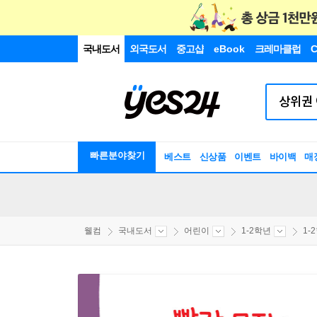
국내도서
외국도서
중고샵
eBook
크레마클럽
C
빠른분야찾기
베스트
신상품
이벤트
바이백
매
웰컴
국내도서
어린이
1-2학년
1-