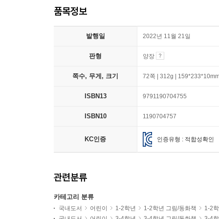
품목정보
발행일
2022년 11월 21일
판형
양장
쪽수, 무게, 크기
72쪽 | 312g | 159*233*10m
ISBN13
9791190704755
ISBN10
1190704757
KC인증
인증유형 : 적합성확인
관련분류
카테고리 분류
국내도서
어린이
1-2학년
1-2학년 그림/동화책
1-2
국내도서
어린이
3-4학년
3-4학년 그림/동화책
3-4