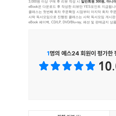
3,000원 이상 구매 후 리뷰 작성 시
일반회원 300원, 마니아
모두가 기대에 부푼 그때, 빨간 모자가 의견을 하나 
eBook은 다운로드 후 작성한 리뷰만 YES포인트 지급됩니
빨간 모자의 말에 찬성하고, 이튿날 광장에서 회의를
클래스는 첫번째 회차 주문확정 시점부터 마지막 회차 주문
사락 독서모임으로 진행된 클래스는 사락 독서모임 게시판
빨간 모자는 주민 대표로 의견을 전달하러 지니를 
eBook 페이백, CD/LP, DVD/Blu-ray, 패션 및 판매금
힘이 사라져서 도와줄 수 없다며 아쉬움을 전한다.
모자가 광장에서 다시 한번 회의를 연다. 빨간 모자
빨간 모자가 시장 노릇을 하려 든다며 못마땅해하
시장으로 뽑히고, 주민들은 도로와 가로등, 병원,
1
명의 예스24 회원이 평가한
누린다.
10.
요술 램프가 시장 선거를 이끌어 내기까지
『빨간 모자와 시끌벅적 숲속 선거』는 크게 두 이
소원을 빌지 상상하면서 벌어지는 소동이고, 두 번째
치르는 내용이다. 이 책은 두 번째 이야기인 후반
방아쇠 구실을 한다. 우연히 떨어진 요술 램프 덕
사실을 깨닫고, 회의를 열고, 더 나은 삶을 위해 직접