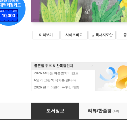
미리보기
사이즈비교
독서지도안
공
골든벨 퀴즈 & 완독챌린지
2026 유아동 여름방학 이벤트
6인의 그림책 작가를 만나다
2026 전국 어린이 독후감 대회
빨간 모자와 시끌벅적 숲속 선거
도서정보
리뷰/한줄평
(1/0)