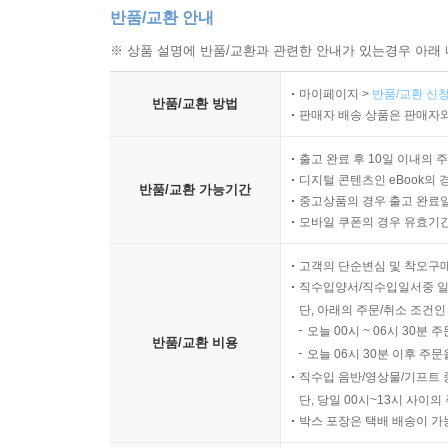
반품/교환 안내
※ 상품 설명에 반품/교환과 관련한 안내가 있는경우 아래 
마이페이지 >
반품/교환 신청
반품/교환 방법
판매자 배송 상품은 판매자와
출고 완료 후 10일 이내의 
디지털 콘텐츠인 eBook의 
반품/교환 가능기간
중고상품의 경우 출고 완료일
모바일 쿠폰의 경우 유효기간(
고객의 단순변심 및 착오구
직수입양서/직수입일서중 일
단, 아래의 주문/취소 조건인
오늘 00시 ~ 06시 30분 
반품/교환 비용
오늘 06시 30분 이후 주문
직수입 음반/영상물/기프트 
단, 당일 00시~13시 사이
박스 포장은 택배 배송이 가