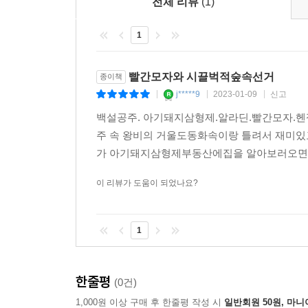
전체 리뷰
(1)
숲속 마을에서는 상호 존중을 바탕으로 소통이 이
1
생각이네.”라는 말로 운을 띄운 다음 자신의 뜻을
엄지손가락 톰은 오히려 재치 있게 받아치며 시장
아이디어가 나왔을 때는 “그거 참 괜찮다!” “훌륭
빨간모자와 시끌벅적숲속선거
종이책
함께 노력하고 지도자를 새롭게 선출하는 과정이 
j*****9
2023-01-09
신고
|
|
|
태도 덕분이었다.
백설공주. 아기돼지삼형제.알라딘.빨간모자.
주 속 왕비의 거울도동화속이랑 틀려서 재미
‘풀뿌리민주주의’ 대신 ‘시끌벅적 숲속 민주주의’
가 아기돼지삼형제부동산에집을 알아보러오면서
숲속 주민들은 민주주의 사회에서 시민이 정치에
이 리뷰가 도움이 되었나요?
적극적으로 이야기하고, 지니에게 빌 소원을 정하는
돼지는 영화관을 짓고, 요정들은 가로등이 되어 어두
1
쓰레기 수거를 맡는다.
주민들은 자치적으로 마을을 꾸려 가는가 하면, 
한줄평
(0건)
것뿐만 아니라, 적절한 자질을 갖춘 후보를 가려내
1,000원 이상 구매 후 한줄평 작성 시
일반회원 50원, 마니
때 빨간 모자는 모두를 위한 소원을 빌자고 처음