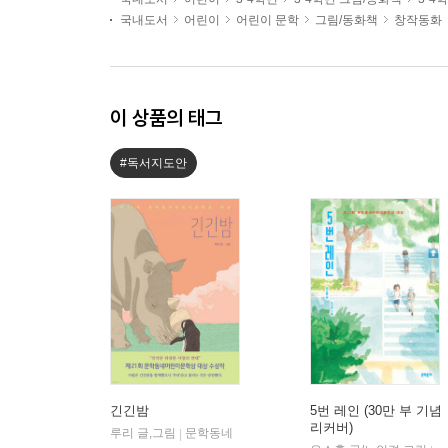
국내도서
어린이
어린이 문학
그림/동화책
창작동화
이 상품의 태그
#독서지도안
긴긴밤
5번 레인 (30만 부 기념
리커버)
루리 글,그림
문학동네
|